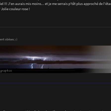
l !!! J'en aurais mis moins... et je me serrais p'têt plus approché de l'éta
? Jolie couleur rose !
ent obèses ;-)