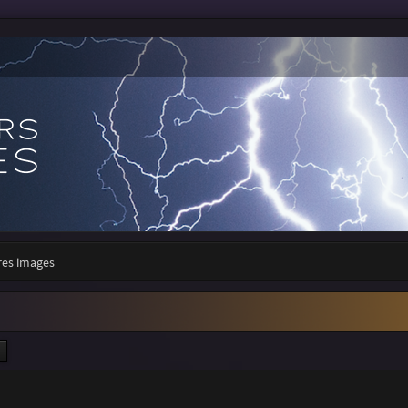
res images
ercher
Recherche avancée