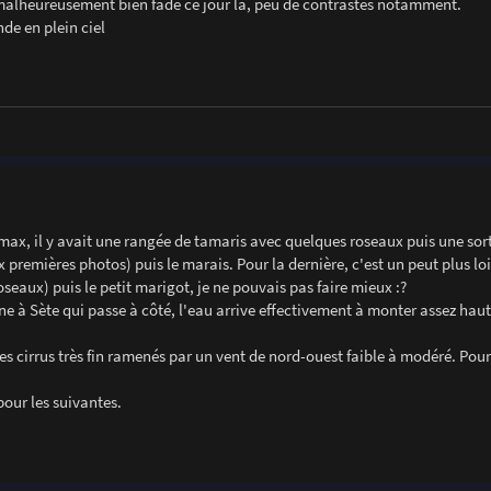
 malheureusement bien fade ce jour là, peu de contrastes notamment.
de en plein ciel
 max, il y avait une rangée de tamaris avec quelques roseaux puis une sort
 premières photos) puis le marais. Pour la dernière, c'est un peut plus loi
seaux) puis le petit marigot, je ne pouvais pas faire mieux :?
ne à Sète qui passe à côté, l'eau arrive effectivement à monter assez hau
c des cirrus très fin ramenés par un vent de nord-ouest faible à modéré. Pour
pour les suivantes.