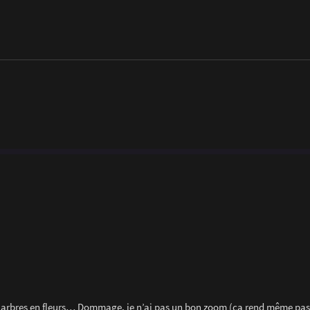
les arbres en fleurs… Dommage, je n’ai pas un bon zoom (ça rend même pas