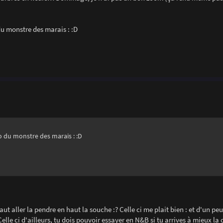
 du monstre des marais : :D
oto du monstre des marais : :D
aut aller la pendre en haut la souche :? Celle ci me plait bien : et d'un peu
elle ci d'ailleurs, tu dois pouvoir essayer en N&B si tu arrives à mieux la 