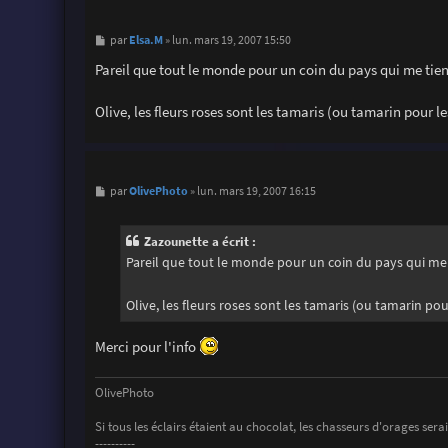
M
Elsa.M
par
»
lun. mars 19, 2007 15:50
e
s
Pareil que tout le monde pour un coin du pays qui me tient
s
a
g
Olive, les fleurs roses sont les tamaris (ou tamarin pour l
e
M
OlivePhoto
par
»
lun. mars 19, 2007 16:15
e
s
s
Zazounette a écrit :
a
g
Pareil que tout le monde pour un coin du pays qui me t
e
Olive, les fleurs roses sont les tamaris (ou tamarin po
Merci pour l'info
OlivePhoto
Si tous les éclairs étaient au chocolat, les chasseurs d'orages serai
----------