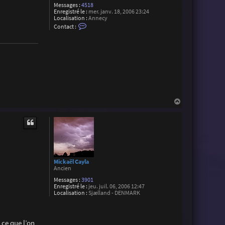
Messages :
4518
Enregistré le :
mer. janv. 18, 2006 23:24
Localisation :
Annecy
C
Contact :
o
n
t
a
c
t
e
r
C
h
r
H
i
a
s
t
u
o
t
p
h
e
S
u
a
Mickaël Cayla
r
Ancien
e
Messages :
3901
z
Enregistré le :
jeu. juil. 06, 2006 12:47
Localisation :
Sjælland - DENMARK
 ce que l’on