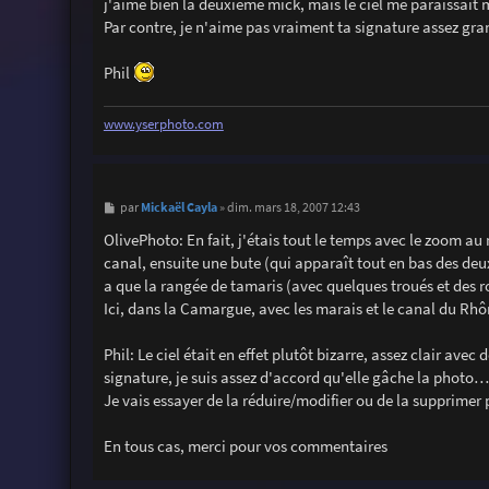
j'aime bien la deuxième mick, mais le ciel me paraissait
e
Par contre, je n'aime pas vraiment ta signature assez gran
Phil
www.yserphoto.com
M
Mickaël Cayla
par
»
dim. mars 18, 2007 12:43
e
s
OlivePhoto: En fait, j'étais tout le temps avec le zoom au
s
canal, ensuite une bute (qui apparaît tout en bas des deux
a
g
a que la rangée de tamaris (avec quelques troués et des ro
e
Ici, dans la Camargue, avec les marais et le canal du Rhô
Phil: Le ciel était en effet plutôt bizarre, assez clair ave
signature, je suis assez d'accord qu'elle gâche la photo…
Je vais essayer de la réduire/modifier ou de la supprimer 
En tous cas, merci pour vos commentaires