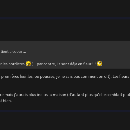
ient a coeur ...
ur les nordistes
)....par contre, ils sont déjà en fleur !!!
s premières feuilles, ou pousses, je ne sais pas comment on dit). Les fleurs 
re mais j'aurais plus inclus la maison (d'autant plus qu'elle semblait plu
ôt bien.