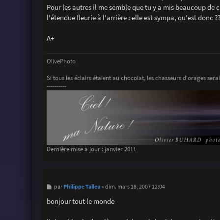
Pour les autres il me semble que tu y a mis beaucoup de cie
l'étendue fleurie à l'arrière : elle est sympa, qu'est donc ?
A+
OlivePhoto
Si tous les éclairs étaient au chocolat, les chasseurs d'orages serai
----------
Dernière mise à jour : janvier 2011
M
Philippe Talleu
par
»
dim. mars 18, 2007 12:04
e
s
bonjour tout le monde
s
a
g