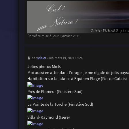
Dernière mise à jour : janvier 2011
M
seb59
par
»
lun. mars 19, 2007 18:24
e
s
Jolies photos Mick.
s
Moi aussi en attendant l'orage, je me régale de jolis pays
a
g
Habitation sur la falaise à Equihen Plage (Pas de Calais)
e
Près de Plomeur (Finistère Sud)
La Pointe de la Torche (Finistère Sud)
Villard-Raymond (Isère)