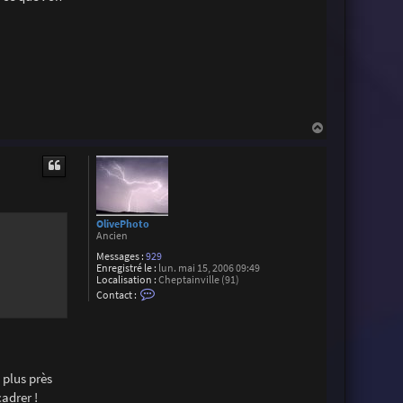
H
a
u
t
OlivePhoto
Ancien
Messages :
929
Enregistré le :
lun. mai 15, 2006 09:49
Localisation :
Cheptainville (91)
C
Contact :
o
n
t
a
c
t
e
 plus près
r
cadrer !
O