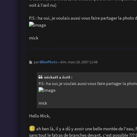
voit à l’œil nu)
P.S : ha oui, je voulais aussi vous faire partager la photo
mick
M
OlivePhoto
par
»
dim. mars 18, 2007 11:48
e
s
s
mickaël a écrit :
a
g
P.S : ha oui, je voulais aussi vous faire partager la ph
e
mick
Hello Mick,
ah ben là, il y a dû y avoir une belle montée de l'eau, f
sans tout le fatras de branches devant, c'est possible ??? C