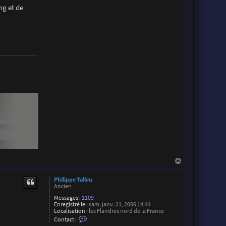
l
ng et de
i
v
e
P
h
o
t
o
H
a
u
Philippe Talleu
t
Ancien
Messages :
1109
Enregistré le :
sam. janv. 21, 2006 14:44
Localisation :
les Flandres nord de la France
C
Contact :
o