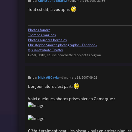
M
Christophe Suarez
par
»
ven. mars 16, 2007 23:36
e
s
Tout est dit, à vos apns
s
a
g
e
Photos foudre
Trombes marines
Photos aurores boréales
Christophe Suarez photographe - Facebook
@suarezphoto Twitter
D850, D810, et une brochette d'objectifs Sigma
M
Mickaël Cayla
par
»
dim. mars 18, 2007 09:02
e
s
Bonjour, alors c'est parti
s
a
g
Voici quelques photos prises hier en Camargue :
e
C’était vraiment beau, les oiseaux puis en arrière plan 