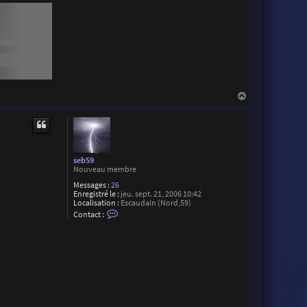
i
v
e
P
h
o
t
o
H
a
u
t
seb59
Nouveau membre
Messages :
26
Enregistré le :
jeu. sept. 21, 2006 10:42
Localisation :
Escaudain (Nord,59)
C
Contact :
o
n
t
a
c
t
e
r
s
e