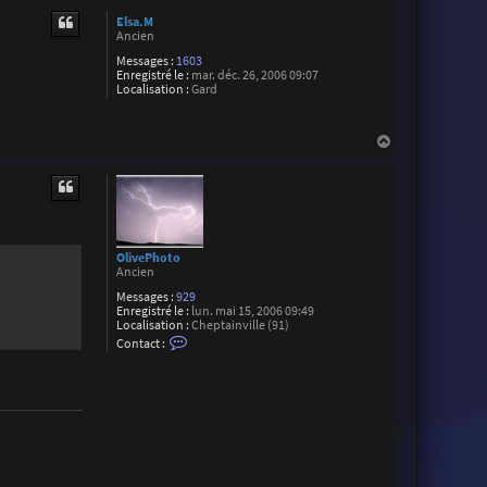
u
Elsa.M
t
Ancien
Messages :
1603
Enregistré le :
mar. déc. 26, 2006 09:07
Localisation :
Gard
H
a
u
t
OlivePhoto
Ancien
Messages :
929
Enregistré le :
lun. mai 15, 2006 09:49
Localisation :
Cheptainville (91)
C
Contact :
o
n
t
a
c
t
e
r
O
l