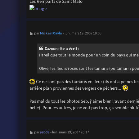
Les Remparts de Saint Malo
M
Mickaël Cayla
par
»
lun. mars 19, 2007 19:05
e
s
s
Zazounette a écrit :
a
g
Pareil que tout le monde pour un coin du pays qui me t
e
Olive, les fleurs roses sont les tamaris (ou tamarin po
Ce ne sont pas des tamaris en fleur (ils ont a peines le
arrière plan proviennes des vergers de pêchers...
Pas mal du tout les photos Seb, j'aime bien l'avant derniè
belle). Pour les autres, je ne voit pas trop, ça semble plut
M
seb59
par
»
lun. mars 19, 2007 20:17
e