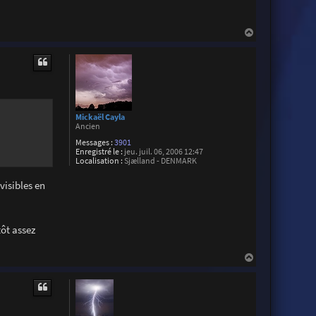
b
5
9
H
a
u
t
Mickaël Cayla
Ancien
Messages :
3901
Enregistré le :
jeu. juil. 06, 2006 12:47
Localisation :
Sjælland - DENMARK
visibles en
tôt assez
H
a
u
t