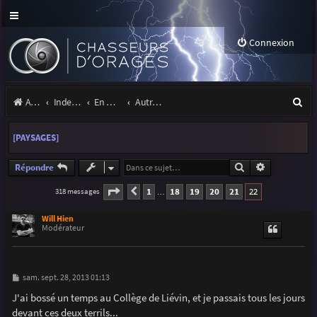
Connexion
R
Accueil
Index du forum
En marge des orages
Autres images
e
[PAYSAGES]
c
h
Rechercher
Recherche a
Répondre
e
Page
22
sur
22
1
18
19
20
21
22
318 messages
Précédente
…
r
Will Hien
c
Modérateur
h
e
M
sam. sept. 28, 2013 01:13
e
r
s
J'ai bossé un temps au Collège de Liévin, et je passais tous les jours
s
devant ces deux terrils...
a