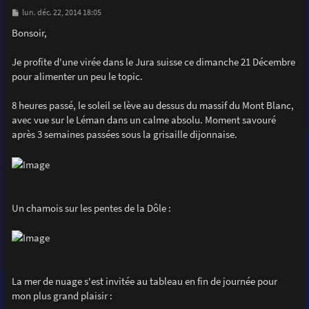
M
lun. déc. 22, 2014 18:05
e
s
Bonsoir,
s
a
g
Je profite d'une virée dans le Jura suisse ce dimanche 21 Décembre
e
pour alimenter un peu le topic.
8 heures passé, le soleil se lève au dessus du massif du Mont Blanc,
avec vue sur le Léman dans un calme absolu. Moment savouré
après 3 semaines passées sous la grisaille dijonnaise.
Un chamois sur les pentes de la Dôle :
La mer de nuage s'est invitée au tableau en fin de journée pour
mon plus grand plaisir :