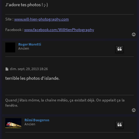
g
J'adore tes photos ! ;-)
e
Site :
www.will-hien-photography.com
Facebook :
www.facebook.com/WillHienPhotography
a
u
Roger Moretti
t
Ancien
M
dim. sept. 29, 2013 18:26
e
s
terrible les photos d'islande.
s
a
g
e
Quand j'étais môme, la chaîne météo, ça existait déjà. On appelait ça la
fenêtre.
a
u
Rémi Daugeron
t
Ancien