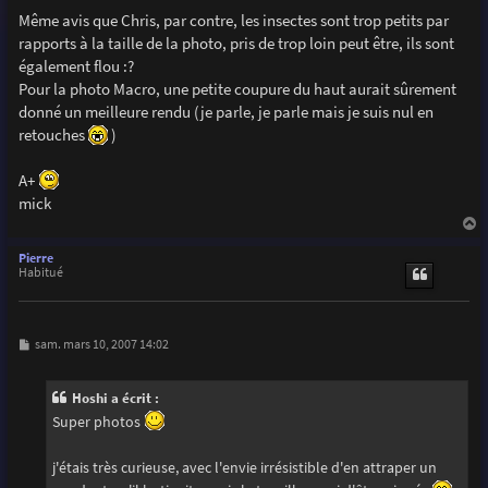
e
s
Même avis que Chris, par contre, les insectes sont trop petits par
s
rapports à la taille de la photo, pris de trop loin peut être, ils sont
a
g
également flou :?
e
Pour la photo Macro, une petite coupure du haut aurait sûrement
donné un meilleure rendu (je parle, je parle mais je suis nul en
retouches
)
A+
mick
a
u
Pierre
t
Habitué
M
sam. mars 10, 2007 14:02
e
s
s
Hoshi a écrit :
a
g
Super photos
e
j'étais très curieuse, avec l'envie irrésistible d'en attraper un