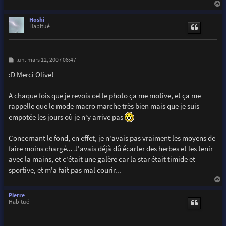
a
u
Hoshi
t
Habitué
M
lun. mars 12, 2007 08:47
e
s
:D Merci Olive!
s
a
g
A chaque fois que je revois cette photo ça me motive, et ça me
e
rappelle que le mode macro marche très bien mais que je suis
empotée les jours où je n'y arrive pas
Concernant le fond, en effet, je n'avais pas vraiment les moyens de
faire moins chargé... J'avais déjà dû écarter des herbes et les tenir
avec la mains, et c'était une galère car la star était timide et
sportive, et m'a fait pas mal courir...
a
u
Pierre
t
Habitué