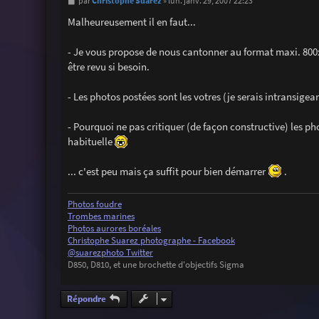
M
Christophe Suarez
par
»
lun. janv. 29, 2007 22:23
e
s
Malheureusement il en faut...
s
a
g
- Je vous propose de nous cantonner au format maxi. 800x
e
être revu si besoin.
- Les photos postées sont les votres (je serais intransigean
- Pourquoi ne pas critiquer (de façon constructive) les ph
habituelle
... c'est peu mais ça suffit pour bien démarrer
.
Photos foudre
Trombes marines
Photos aurores boréales
Christophe Suarez photographe - Facebook
@suarezphoto Twitter
D850, D810, et une brochette d'objectifs Sigma
Répondre