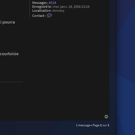
Messages :
4518
Enregistré le :
mer. janv. 18, 2006 23:24
Localisation :
Annecy
C
Contact :
o
i pourra
n
t
a
c
t
e
r
C
 courtoisie
h
r
i
s
t
o
p
h
e
S
u
a
r
e
z
H
a
1 message • Page
1
sur
1
u
t