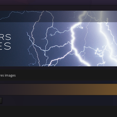
res images
ercher
Recherche avancée