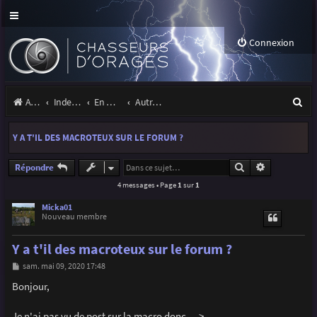
Connexion
R
Accueil
Index du forum
En marge des orages
Autres images
e
Y A T'IL DES MACROTEUX SUR LE FORUM ?
c
h
Rechercher
Recherche a
Répondre
4 messages • Page
1
sur
1
e
r
Micka01
Nouveau membre
c
Y a t'il des macroteux sur le forum ?
h
M
sam. mai 09, 2020 17:48
e
e
s
Bonjour,
r
s
a
g
Je n'ai pas vu de post sur la macro donc --->