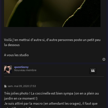
Voilà j'en mettrai d'autre si, d'autre personnes poste un petit peu
la dessous
A vous les studio
a
u
quentinrey
t
Nouveau membre
M
sam. mai 09, 2020 17:53
e
s
Très jolies photo ! La coccinelle est bien sympa (on en a plein au
s
jardin en ce moment !)
a
g
Je suis attiré par la macro (en attendant les orages), il faut que
e