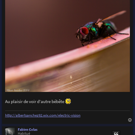
Au plaisir de voir d'autre bébête
http://albertsanchez92.wix.com/electric-vision
a
u
Fabien Colas
t
Habitué