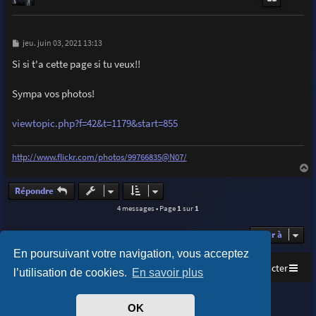
M
jeu. juin 03, 2021 13:13
e
s
Si si t'a cette page si tu veux!!
s
a
g
Sympa vos photos!
e
viewtopic.php?f=42&t=1179&start=855
http://www.flickr.com/photos/99766835@N07/
a
u
Répondre
t
4 messages • Page
1
sur
1
Aller à
En poursuivant votre navigation, vous acceptez
Accueil
Index du forum
Nous contacter
l’utilisation de cookies.
En savoir plus
Purplexion style by
Ian Bradley
OK
Développé par
phpBB
® Forum Software © phpBB Limited