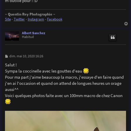
m'outille pour ! :D
~ Quentin Rey Photographie ~
Site
-
Twitter
-
Instagram
-
Facebook
a
u
Albert Sanchez
t
Habitué
M
dim. mai 10, 2020 16:26
e
s
Salut !
s
Sympa la coccinelle avec les gouttes d'eau
a
g
Pour ma part j'aime beaucoup la macro, j'essaye d'en faire quand
e
j'en ai l'occasion et quand on attend de longues heures un orage
aussi^^
Voici quelques photos faite avec un 100mm macro de chez Canon