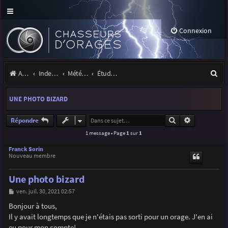
Connexion
R
Accueil
Index du forum
Météo et climatologie des orages
Étude de phénomènes orageux
e
UNE PHOTO BIZARD
c
h
Rechercher
Recherche a
Répondre
1 message • Page
1
sur
1
e
r
Franck Sorin
Nouveau membre
c
Une photo bizard
h
M
ven. juil. 30, 2021 02:57
e
e
s
Bonjour à tous,
r
s
Il y avait longtemps que je n'étais pas sorti pour un orage. J'en ai
a
g
eu pour mon compte!