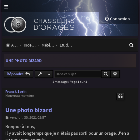
Connexion
R
Accueil
Index du forum
Météo et climatologie des orages
Étude de phénomènes orageux
e
UNE PHOTO BIZARD
c
h
Rechercher
Recherche a
Répondre
1 message • Page
1
sur
1
e
r
Franck Sorin
Nouveau membre
c
Une photo bizard
h
M
ven. juil. 30, 2021 02:57
e
e
s
Bonjour à tous,
r
s
Il y avait longtemps que je n'étais pas sorti pour un orage. J'en ai
a
g
eu pour mon compte!