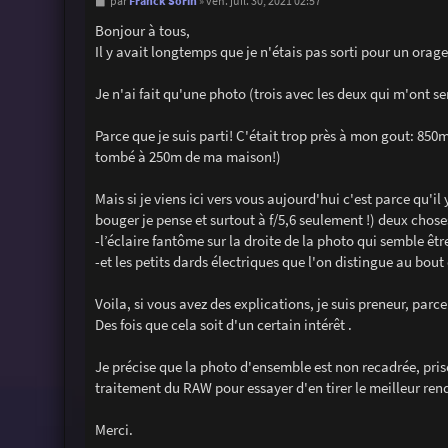
M
Franck Sorin
par
»
ven. juil. 30, 2021 02:57
e
s
Bonjour à tous,
s
Il y avait longtemps que je n'étais pas sorti pour un ora
a
g
e
Je n'ai fait qu'une photo (trois avec les deux qui m'ont ser
Parce que je suis parti! C'était trop près à mon gout: 850
tombé à 250m de ma maison!)
Mais si je viens ici vers vous aujourd'hui c'est parce qu'i
bouger je pense et surtout à f/5,6 seulement !) deux chose
-l’éclaire fantôme sur la droite de la photo qui semble êtr
-et les petits dards électriques que l'on distingue au bout
Voila, si vous avez des explications, je suis preneur, pa
Des fois que cela soit d'un certain intérêt .
Je précise que la photo d'ensemble est non recadrée, pris
traitement du RAW pour essayer d'en tirer le meilleur ren
Merci.