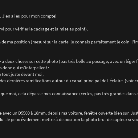
ge. J'en ai eu pour mon compte!
vi pour vérifier le cadrage et la mise au point).
m de ma position (mesuré sur la carte, je connais parfaitement le coin, l'i
l y a deux choses sur cette photo (pas très belle au passage, avec un léger 
s donc qui m’interpellent :
e tout juste devant moi,
 des dernières ramifications autour du canal principal de l'éclaire. (voir c
rce que moi, cela dépasse mes connaissance (certes, pas très grandes dans
e avec un D5500 à 18mm, depuis ma voiture, fenêtre ouverte bien sur. Jus
du. Je peux évidement mettre à disposition la photo brut de capteur si vo