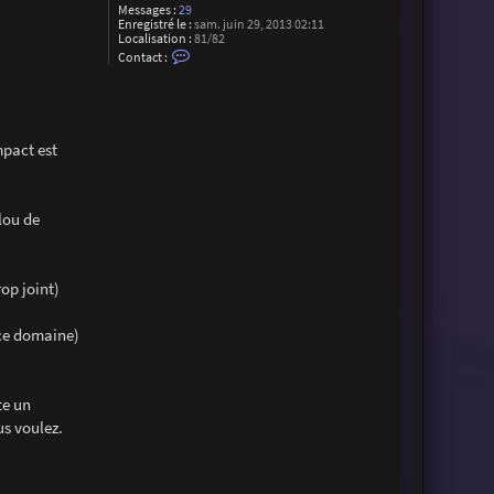
Messages :
29
Enregistré le :
sam. juin 29, 2013 02:11
Localisation :
81/82
C
Contact :
o
n
t
a
c
t
mpact est
e
r
F
r
a
flou de
n
c
k
S
o
rop joint)
r
i
n
 ce domaine)
te un
us voulez.