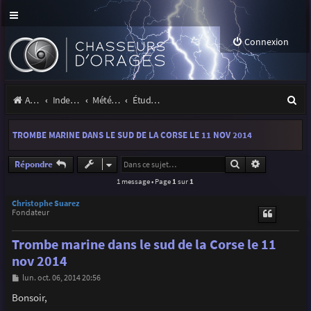
Connexion
R
Accueil
Index du forum
Météo et climatologie des orages
Étude de phénomènes orageux
e
TROMBE MARINE DANS LE SUD DE LA CORSE LE 11 NOV 2014
c
h
Rechercher
Recherche a
Répondre
1 message • Page
1
sur
1
e
r
Christophe Suarez
Fondateur
c
Trombe marine dans le sud de la Corse le 11
h
nov 2014
e
M
lun. oct. 06, 2014 20:56
r
e
s
Bonsoir,
s