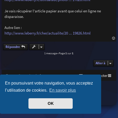
e
Je vais récupérer l'article papier avant que celui en ligne ne
disparaisse.
Autre lien :
http://www.leberry.fr/cher/actualite/20 ... 19826.html
a
u
Répondre
t
1 message • Page
1
sur
1
Aller à
Accueil
Index du forum
Nous contacter
En poursuivant votre navigation, vous acceptez
Purplexion style by
Ian Bradley
l’utilisation de cookies.
En savoir plus
Développé par
phpBB
® Forum Software © phpBB Limited
Traduit par
phpBB-fr.com
Confidentialité
|
Conditions
OK