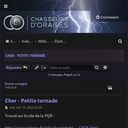
Connexion
R
Accueil
Index du forum
Météo et climatologie des orages
Étude de phénomènes orageux
e
CHER - PETITE TORNADE
c
h
Rechercher
Recherche a
Répondre
1 message • Page
1
sur
1
e
r
bruno creugny
Habitué
c
Cher - Petite tornade
h
M
mar. oct. 15, 2013 22:30
e
e
s
Trouvé sur le site de la PQR :
r
s
a
g
http://www.leberry.fr/utilisateur/photo ... 17626.html