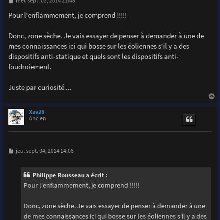
M
mer. sept. 03, 2014 21:48
e
s
Pour l'enflammement, je comprend !!!!!
s
a
g
Donc, zone sèche. Je vais essayer de penser à demander à une de
e
mes connaissances ici qui bosse sur les éoliennes s'il y a des
dispositifs anti-statique et quels sont les dispositifs anti-
foudroiement.
Juste par curiosité ...
a
u
Xav28
t
Ancien
M
jeu. sept. 04, 2014 14:08
e
s
s
Philippe Rousseau a écrit :
a
g
Pour l'enflammement, je comprend !!!!!
e
Donc, zone sèche. Je vais essayer de penser à demander à une
de mes connaissances ici qui bosse sur les éoliennes s'il y a des