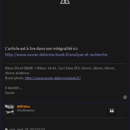
L'article est à lire dans son intégralité ici:
http://www.xavier-delorme.book.fr/analyse-et-recherche
Nikon D4 et D800E + Nikkor 14-24 , Carl Zeiss ZF2: 15mm, 18mm, 50mm,
35mm et 85mm.
Book photo:
http://www.xavier-delorme.book.fr/
A bientôt ...
Xavier
a
u
Will Hien
t
Modérateur
M
sam. sept. 28, 2013 01:03