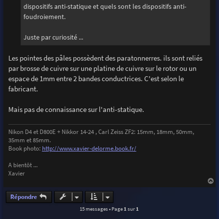
dispositifs anti-statique et quels sont les dispositifs anti-
foudroiement.
Juste par curiosité ...
Les pointes des pâles possèdent des paratonnerres. ils sont reliés
par brosse de cuivre sur une platine de cuivre sur le rotor ou un
espace de 1mm entre 2 bandes conductrices. C'est selon le
fabricant.
Mais pas de connaissance sur l'anti-statique.
Nikon D4 et D800E + Nikkor 14-24 , Carl Zeiss ZF2: 15mm, 18mm, 50mm,
35mm et 85mm.
Book photo:
http://www.xavier-delorme.book.fr/
A bientôt ...
Xavier
a
u
Répondre
t
15 messages • Page
1
sur
1