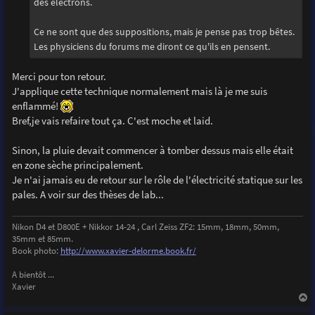
des électrons.
Ce ne sont que des suppositions, mais je pense pas trop bêtes.
Les physiciens du forums me diront ce qu'ils en pensent.
Merci pour ton retour.
J'applique cette technique normalement mais là je me suis
enflammé!
Bref,je vais refaire tout ça. C'est moche et laid.
Sinon, la pluie devait commencer à tomber dessus mais elle était
en zone sèche principalement.
Je n'ai jamais eu de retour sur le rôle de l'électricité statique sur les
pales. A voir sur des thèses de lab...
Nikon D4 et D800E + Nikkor 14-24 , Carl Zeiss ZF2: 15mm, 18mm, 50mm,
35mm et 85mm.
Book photo:
http://www.xavier-delorme.book.fr/
A bientôt ...
Xavier
a