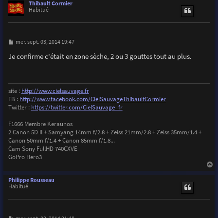
u
Thibault Cormier
t
Habitué
M
mer. sept. 03, 2014 19:47
e
s
Je confirme c'était en zone sèche, 2 ou 3 gouttes tout au plus.
s
a
g
e
site :
http://www.cielsauvage.fr
FB :
http://www.facebook.com/CielSauvageThibaultCormier
Twitter :
https://twitter.com/CielSauvage_fr
F1666 Membre Keraunos
2 Canon 5D II + Samyang 14mm f/2.8 + Zeiss 21mm/2.8 + Zeiss 35mm/1.4 +
Canon 50mm f/1.4 + Canon 85mm f/1.8...
Cam Sony FullHD 740CXVE
GoPro Hero3
a
u
Philippe Rousseau
t
Habitué