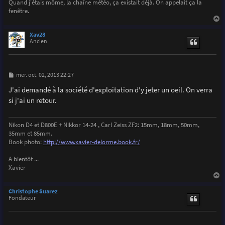
Quand j'étais môme, la chaîne météo, ça existait déjà. On appelait ça la
fenêtre.
a
u
Xav28
t
Ancien
M
mer. oct. 02, 2013 22:27
e
s
J'ai demandé à la société d'exploitation d'y jeter un oeil. On verra
s
si j'ai un retour.
a
g
e
Nikon D4 et D800E + Nikkor 14-24 , Carl Zeiss ZF2: 15mm, 18mm, 50mm,
35mm et 85mm.
Book photo:
http://www.xavier-delorme.book.fr/
A bientôt ...
Xavier
a
u
Christophe Suarez
t
Fondateur