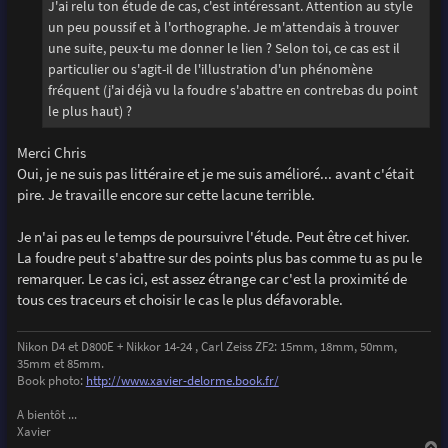
g
J'ai relu ton étude de cas, c'est intéressant. Attention au style
e
un peu poussif et à l'orthographe. Je m'attendais à trouver
une suite, peux-tu me donner le lien ? Selon toi, ce cas est il
particulier ou s'agit-il de l'illustration d'un phénomène
fréquent (j'ai déjà vu la foudre s'abattre en contrebas du point
le plus haut) ?
Merci Chris
Oui, je ne suis pas littéraire et je me suis amélioré... avant c'était
pire. Je travaille encore sur cette lacune terrible.
Je n'ai pas eu le temps de poursuivre l'étude. Peut être cet hiver.
La foudre peut s'abattre sur des points plus bas comme tu as pu le
remarquer. Le cas ici, est assez étrange car c'est la proximité de
tous ces traceurs et choisir le cas le plus défavorable.
Nikon D4 et D800E + Nikkor 14-24 , Carl Zeiss ZF2: 15mm, 18mm, 50mm,
35mm et 85mm.
Book photo:
http://www.xavier-delorme.book.fr/
A bientôt ...
Xavier