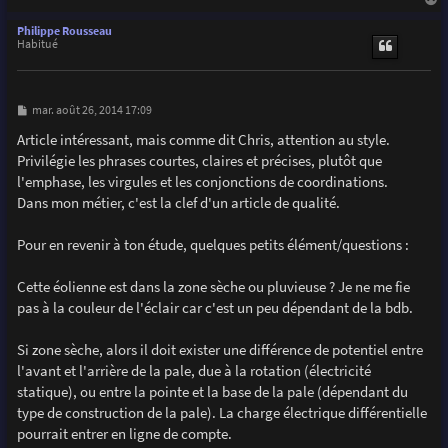
a
u
Philippe Rousseau
t
Habitué
M
mar. août 26, 2014 17:09
e
s
Article intéressant, mais comme dit Chris, attention au style.
s
Privilégie les phrases courtes, claires et précises, plutôt que
a
g
l'emphase, les virgules et les conjonctions de coordinations.
e
Dans mon métier, c'est la clef d'un article de qualité.
Pour en revenir à ton étude, quelques petits élément/questions :
Cette éolienne est dans la zone sèche ou pluvieuse ? Je ne me fie
pas à la couleur de l'éclair car c'est un peu dépendant de la bdb.
Si zone sèche, alors il doit exister une différence de potentiel entre
l'avant et l'arrière de la pale, due à la rotation (électricité
statique), ou entre la pointe et la base de la pale (dépendant du
type de construction de la pale). La charge électrique différentielle
pourrait entrer en ligne de compte.