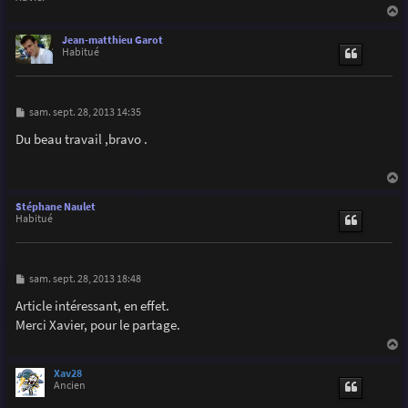
a
u
Jean-matthieu Garot
t
Habitué
M
sam. sept. 28, 2013 14:35
e
s
Du beau travail ,bravo .
s
a
g
e
a
u
Stéphane Naulet
t
Habitué
M
sam. sept. 28, 2013 18:48
e
s
Article intéressant, en effet.
s
Merci Xavier, pour le partage.
a
g
e
a
u
Xav28
t
Ancien