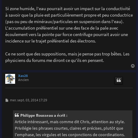
Si zone humide, l'eau pourrait avoir un impact sur la conductivité
à savoir que la pluie est particulièrement propre et peu conductrice
(pas ou peu de minéraux/particules en suspension dans l'eau).
L'accumulation préférentiel sur une des face de la pale avec
écoulement vers la pointe par force centrifuge pourrait avoir une
incidence sur le trajet préférentiel des électrons.
Ce ne sont que des suppositions, mais je pense pas trop bêtes. Les
physiciens du forums me diront ce qu'ils en pensent.
a
u
Xav28
t
Ancien
M
mer. sept. 03, 2014 17:29
e
s
s
Philippe Rousseau a écrit :
a
g
Article intéressant, mais comme dit Chris, attention au style.
e
Privilégie les phrases courtes, claires et précises, plutôt que
l'emphase, les virgules et les conjonctions de coordinations.