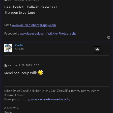
e
s
Beau boulot... belle étude de cas !
s
Thx pour le partage !
a
g
e
Site :
www.will-hien-photography.com
Facebook :
www.facebook.com/WillHienPhotography
a
u
Xav28
t
Ancien
M
sam. sept. 28, 2013 13:20
e
s
Merci beaucoup Will!
s
a
g
e
Nikon D4 et D800E + Nikkor 14-24 , Carl Zeiss ZF2: 15mm, 18mm, 50mm,
35mm et 85mm.
Book photo:
http://www.xavier-delorme.book.fr/
A bientôt ...
Xavier