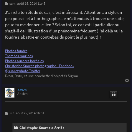
M
sam. août 16, 2014 11:45
e
s
J'ai relu ton étude de cas, c'est intéressant. Attention au style un
s
peu poussif et à l'orthographe. Je m'attendais à trouver une suite,
a
g
peux-tu me donner le lien ? Selon toi, ce cas est il particulier ou
e
s'agit-il de l'illustration d'un phénomène fréquent (j'ai déjà vu la
foudre s'abattre en contrebas du point le plus haut) ?
Photos foudre
Trombes marines
Photos aurores boréales
Christophe Suarez photographe - Facebook
@suarezphoto Twitter
D850, D810, et une brochette d'objectifs Sigma
a
u
Xav28
t
Ancien
M
lun. août 25, 2014 16:01
e
s
s
Christophe Suarez a écrit :
a