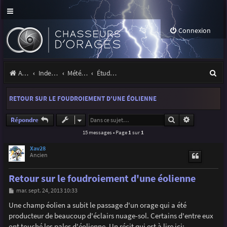
Connexion
R
Accueil
Index du forum
Météo et climatologie des orages
Étude de phénomènes orageux
e
RETOUR SUR LE FOUDROIEMENT D'UNE ÉOLIENNE
c
h
Rechercher
Recherche a
Répondre
15 messages • Page
1
sur
1
e
r
Xav28
Ancien
c
Retour sur le foudroiement d'une éolienne
h
M
mar. sept. 24, 2013 10:33
e
e
s
Une champ éolien a subit le passage d'un orage qui a été
r
s
producteur de beaucoup d'éclairs nuage-sol. Certains d'entre eux
a
g
ont touché les pales d'éolienne. Un récit qui est à lire ici: