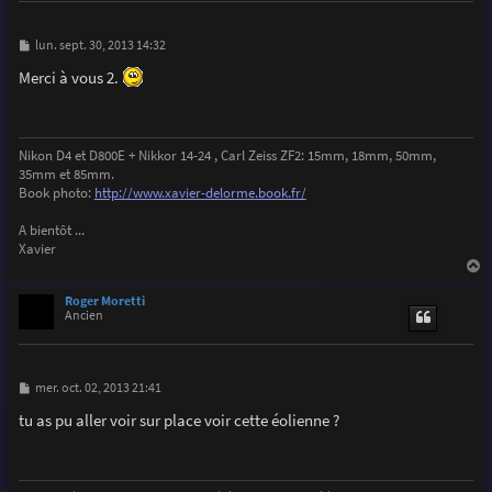
M
lun. sept. 30, 2013 14:32
e
s
Merci à vous 2.
s
a
g
e
Nikon D4 et D800E + Nikkor 14-24 , Carl Zeiss ZF2: 15mm, 18mm, 50mm,
35mm et 85mm.
Book photo:
http://www.xavier-delorme.book.fr/
A bientôt ...
Xavier
a
u
Roger Moretti
t
Ancien
M
mer. oct. 02, 2013 21:41
e
s
tu as pu aller voir sur place voir cette éolienne ?
s
a
g
e