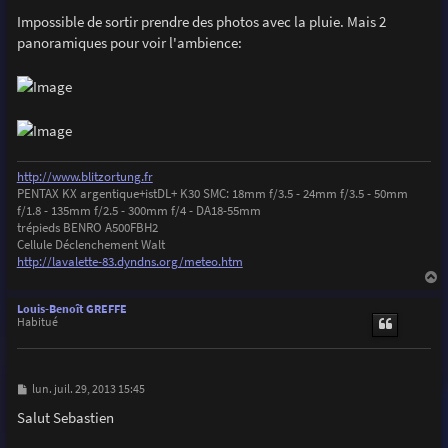
Impossible de sortir prendre des photos avec la pluie. Mais 2
panoramiques pour voir l'ambience:
http://www.blitzortung.fr
PENTAX KX argentique+istDL+ K30 SMC: 18mm f/3.5 - 24mm f/3.5 - 50mm
f/1.8 - 135mm f/2.5 - 300mm f/4 - DA18-55mm
trépieds BENRO A500FBH2
Cellule Déclenchement Walt
http://lavalette-83.dyndns.org/meteo.htm
a
u
Louis-Benoît GREFFE
t
Habitué
M
lun. juil. 29, 2013 15:45
e
s
Salut Sebastien
s
a