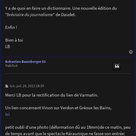
Y a de quoi en faire un dictionnaire. Une nouvelle édition du
"
bréviaire du journalisme
" de Daudet.
Enfin !
Bien à toi
LB
a
u
Sebastien Baumberger 83
t
Habitué
M
lun. juil. 29, 2013 18:39
e
s
Merci LB pour la rectification du lien de Varmatin.
s
a
g
Un lien concernant Vinon sur Verdon et Gréoux les Bains,
e
ici
petit oubli d'une photo (déformation dû au 18mm)de ce matin, peu
de temps avant que le spectacle Kéraunique ne fasse son entrée: