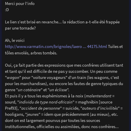
g
Merci pour l'info
e
:D
Le lien s'est brisé en revanche... la rédaction a-t-elle été frappée
par une tornade?
Ah, le voici
http://www.varmatin.com/brignoles/laero ... 44175.html
Tuiles et
tôles envolés, arbres tombés.
Oui, ça fait partie des expressions que mes confrères utilisent tant
et tant qu'il est difficile de ne pas y succomber. Un peu comme
"
wagon
" pour "voiture voyageurs" d'un train (les wagons, c'est
pour les marchandises), ou encore les fautes de genre typiques du
genre "
un caténaire
" et "
un éclisse
".
Et puis il y a tous les euphémismes à la noix (
malentendant
=
sourd, "
individu de type nord-africain
" = maghrébin [source
Pref93], "
accident de personne
" = suicide, "
auteurs d'incivilités
" =
hooligans, "
jeunes
" = idem que précédemment (au mieux), etc.
dont on est largement pourvus par toutes les sources
institutionnelles, officielles ou assimilées, donc nos confrères...