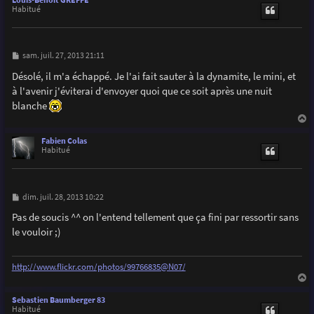
Louis-Benoît GREFFE
t
Habitué
M
sam. juil. 27, 2013 21:11
e
s
Désolé, il m'a échappé. Je l'ai fait sauter à la dynamite, le mini, et
s
à l'avenir j'éviterai d'envoyer quoi que ce soit après une nuit
a
g
blanche
e
a
u
Fabien Colas
t
Habitué
M
dim. juil. 28, 2013 10:22
e
s
Pas de soucis ^^ on l'entend tellement que ça fini par ressortir sans
s
le vouloir ;)
a
g
e
http://www.flickr.com/photos/99766835@N07/
a
u
Sebastien Baumberger 83
t
Habitué