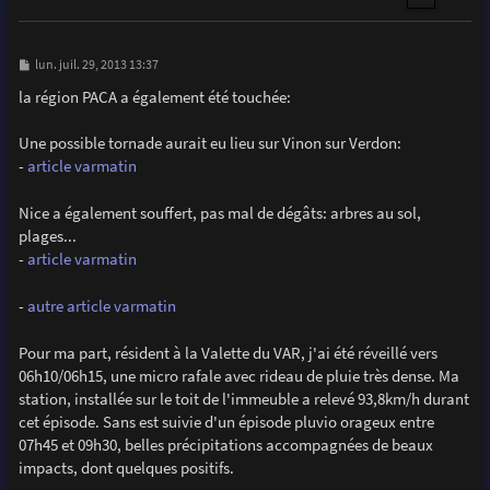
M
lun. juil. 29, 2013 13:37
e
s
la région PACA a également été touchée:
s
a
g
Une possible tornade aurait eu lieu sur Vinon sur Verdon:
e
-
article varmatin
Nice a également souffert, pas mal de dégâts: arbres au sol,
plages...
-
article varmatin
-
autre article varmatin
Pour ma part, résident à la Valette du VAR, j'ai été réveillé vers
06h10/06h15, une micro rafale avec rideau de pluie très dense. Ma
station, installée sur le toit de l'immeuble a relevé 93,8km/h durant
cet épisode. Sans est suivie d'un épisode pluvio orageux entre
07h45 et 09h30, belles précipitations accompagnées de beaux
impacts, dont quelques positifs.