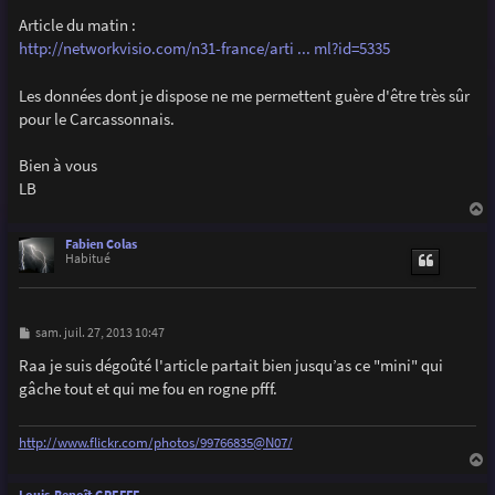
a
g
Article du matin :
e
http://networkvisio.com/n31-france/arti ... ml?id=5335
Les données dont je dispose ne me permettent guère d'être très sûr
pour le Carcassonnais.
Bien à vous
LB
a
u
Fabien Colas
t
Habitué
M
sam. juil. 27, 2013 10:47
e
s
Raa je suis dégoûté l'article partait bien jusqu’as ce "mini" qui
s
gâche tout et qui me fou en rogne pfff.
a
g
e
http://www.flickr.com/photos/99766835@N07/
a
u