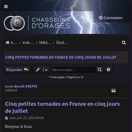
Connexion
R
Accueil
Index du forum
Météo et climatologie des orages
Étude de phénomènes orageux
e
CINQ PETITES TORNADES EN FRANCE EN CINQ JOURS DE JUILLET
c
h
Rechercher
Recherche a
Répondre
7 messages • Page
1
sur
1
e
r
Louis-Benoît GREFFE
Habitué
c
Cinq petites tornades en France en cinq jours
h
de juillet
e
M
sam. juil. 27, 2013 09:45
r
e
s
Bonjour à tous
s