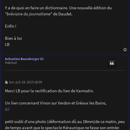
Y a de quoi en faire un dictionnaire. Une nouvelle édition du
"
bréviaire du journalisme
" de Daudet.
Enfin !
Bien à toi
LB
a
u
Sebastien Baumberger 83
t
Habitué
M
lun. juil. 29, 2013 18:39
e
s
Merci LB pour la rectification du lien de Varmatin.
s
a
g
Un lien concernant Vinon sur Verdon et Gréoux les Bains,
e
ici
petit oubli d'une photo (déformation dû au 18mm)de ce matin, peu
de temps avant que le spectacle Kéraunique ne fasse son entrée: