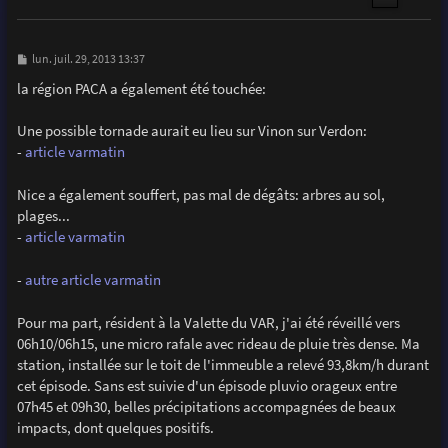
M
lun. juil. 29, 2013 13:37
e
s
la région PACA a également été touchée:
s
a
g
Une possible tornade aurait eu lieu sur Vinon sur Verdon:
e
-
article varmatin
Nice a également souffert, pas mal de dégâts: arbres au sol,
plages...
-
article varmatin
-
autre article varmatin
Pour ma part, résident à la Valette du VAR, j'ai été réveillé vers
06h10/06h15, une micro rafale avec rideau de pluie très dense. Ma
station, installée sur le toit de l'immeuble a relevé 93,8km/h durant
cet épisode. Sans est suivie d'un épisode pluvio orageux entre
07h45 et 09h30, belles précipitations accompagnées de beaux
impacts, dont quelques positifs.