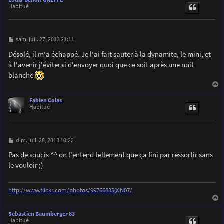
Louis-Benoît GREFFE
t
Habitué
M
sam. juil. 27, 2013 21:11
e
s
Désolé, il m'a échappé. Je l'ai fait sauter à la dynamite, le mini, et
s
à l'avenir j'éviterai d'envoyer quoi que ce soit après une nuit
a
g
blanche
e
a
u
Fabien Colas
t
Habitué
M
dim. juil. 28, 2013 10:22
e
s
Pas de soucis ^^ on l'entend tellement que ça fini par ressortir sans
s
le vouloir ;)
a
g
e
http://www.flickr.com/photos/99766835@N07/
a
u
Sebastien Baumberger 83
t
Habitué