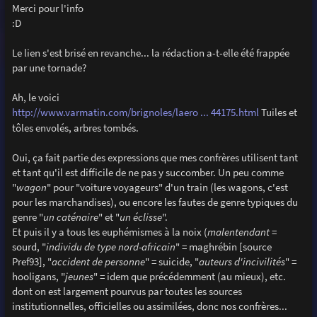
g
Merci pour l'info
e
:D
Le lien s'est brisé en revanche... la rédaction a-t-elle été frappée
par une tornade?
Ah, le voici
http://www.varmatin.com/brignoles/laero ... 44175.html
Tuiles et
tôles envolés, arbres tombés.
Oui, ça fait partie des expressions que mes confrères utilisent tant
et tant qu'il est difficile de ne pas y succomber. Un peu comme
"
wagon
" pour "voiture voyageurs" d'un train (les wagons, c'est
pour les marchandises), ou encore les fautes de genre typiques du
genre "
un caténaire
" et "
un éclisse
".
Et puis il y a tous les euphémismes à la noix (
malentendant
=
sourd, "
individu de type nord-africain
" = maghrébin [source
Pref93], "
accident de personne
" = suicide, "
auteurs d'incivilités
" =
hooligans, "
jeunes
" = idem que précédemment (au mieux), etc.
dont on est largement pourvus par toutes les sources
institutionnelles, officielles ou assimilées, donc nos confrères...