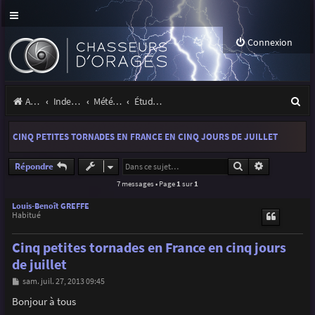
Connexion
R
Accueil
Index du forum
Météo et climatologie des orages
Étude de phénomènes orageux
e
CINQ PETITES TORNADES EN FRANCE EN CINQ JOURS DE JUILLET
c
h
Rechercher
Recherche a
Répondre
7 messages • Page
1
sur
1
e
r
Louis-Benoît GREFFE
Habitué
c
Cinq petites tornades en France en cinq jours
h
de juillet
e
M
sam. juil. 27, 2013 09:45
r
e
s
Bonjour à tous
s