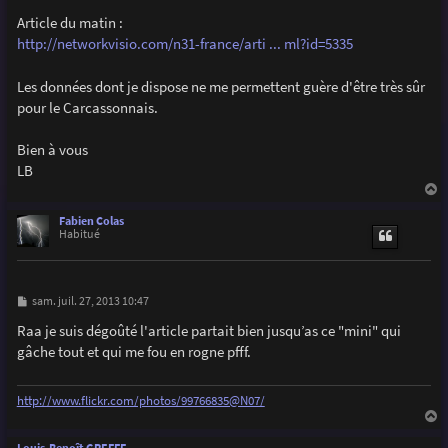
a
g
Article du matin :
e
http://networkvisio.com/n31-france/arti ... ml?id=5335
Les données dont je dispose ne me permettent guère d'être très sûr
pour le Carcassonnais.
Bien à vous
LB
a
u
Fabien Colas
t
Habitué
M
sam. juil. 27, 2013 10:47
e
s
Raa je suis dégoûté l'article partait bien jusqu’as ce "mini" qui
s
gâche tout et qui me fou en rogne pfff.
a
g
e
http://www.flickr.com/photos/99766835@N07/
a
u