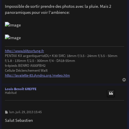
Impossible de sortir prendre des photos avec la pluie. Mais 2
panoramiques pour voir l'ambience:
http://www.blitzortung.fr
PENTAX KX argentique+istDL+ K30 SMC: 18mm f/3.5 - 24mm f/3.5 - 50mm
f/1.8 - 135mm f/2.5 - 300mm f/4 - DA18-55mm
trépieds BENRO A500FBH2
Cellule Déclenchement Walt
http://lavalette-83.dyndns.org/meteo.htm
a
u
Louis-Benoît GREFFE
t
Habitué
M
lun. juil. 29, 2013 15:45
e
s
Salut Sebastien
s
a