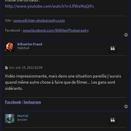
s
http://www.youtube.com/watch?v=LlfWaMqQIFc
a
g
e
Site :
www.will-hien-photography.com
Facebook :
www.facebook.com/WillHienPhotography
a
u
Sébastien Fraud
t
Habitué
M
lun. oct. 15, 2012 02:09
e
s
Vidéo impressionnante, mais dans une situation pareille j'aurais
s
quand même autre chose à faire que de filmer... Les gens sont
a
g
sidérants.
e
Facebook
|
Instagram
a
u
Martial
t
Ancien