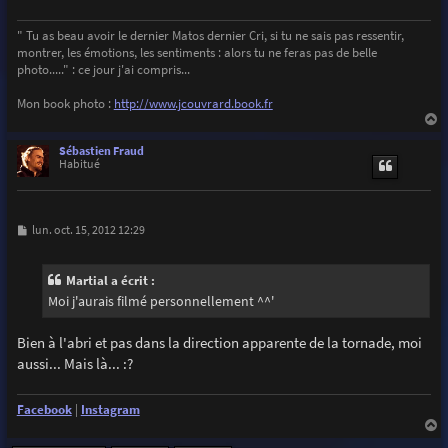
" Tu as beau avoir le dernier Matos dernier Cri, si tu ne sais pas ressentir,
montrer, les émotions, les sentiments : alors tu ne feras pas de belle
photo....." : ce jour j'ai compris...
Mon book photo :
http://www.jcouvrard.book.fr
a
u
Sébastien Fraud
t
Habitué
M
lun. oct. 15, 2012 12:29
e
s
s
Martial a écrit :
a
g
Moi j'aurais filmé personnellement ^^'
e
Bien à l'abri et pas dans la direction apparente de la tornade, moi
aussi... Mais là... :?
Facebook
|
Instagram
a