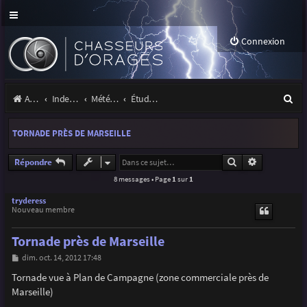
Connexion
R
Accueil
Index du forum
Météo et climatologie des orages
Étude de phénomènes orageux
e
TORNADE PRÈS DE MARSEILLE
c
h
Rechercher
Recherche a
Répondre
8 messages • Page
1
sur
1
e
r
tryderess
Nouveau membre
c
Tornade près de Marseille
h
M
dim. oct. 14, 2012 17:48
e
e
s
Tornade vue à Plan de Campagne (zone commerciale près de
r
s
Marseille)
a
g