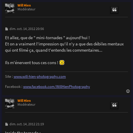
a
u
Will Hien
t
Modérateur
M
dim. oct. 14, 2012 20:56
e
s
Et allez, que de " mini-tornades " aujourd'hui !
s
Et on a vraiment l'impression qu'il n'y a que des débiles mentaux
a
g
qui ont filmé ça, quand t'entends les commentaires...
e
Ils m'énervent tous ces cons !
Site :
www.will-hien-photography.com
Facebook :
www.facebook.com/WillHienPhotography
a
u
Will Hien
t
Modérateur
M
dim. oct. 14, 2012 21:19
e
s
Inside the tornado :