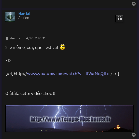
a
u
Martial
t
Ancien
M
dim. oct. 14, 2012 20:31
e
s
2 le même jour, quel festival
s
a
g
EDIT:
e
[url]hhtp://
www.youtube.com/watch?v=LlfWaMqQIFc
[/url]
Olàlàlà cette vidéo choc !!