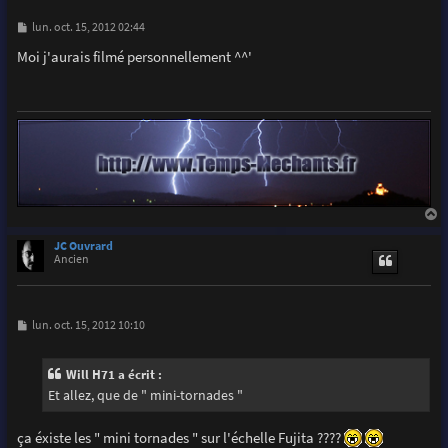
M
lun. oct. 15, 2012 02:44
e
s
Moi j'aurais filmé personnellement ^^'
s
a
g
e
a
u
JC Ouvrard
t
Ancien
M
lun. oct. 15, 2012 10:10
e
s
s
Will H71 a écrit :
a
g
Et allez, que de " mini-tornades "
e
ça éxiste les " mini tornades " sur l'échelle Fujita ????