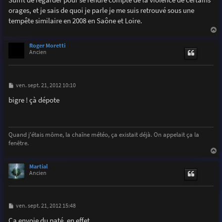
e
orages, et je sais de quoi je parle je me suis retrouvé sous une
tempête similaire en 2008 en Saône et Loire.
a
u
Roger Moretti
t
Ancien
M
ven. sept. 21, 2012 10:10
e
s
bigre ! çà dépote
s
a
g
e
Quand j'étais môme, la chaîne météo, ça existait déjà. On appelait ça la
fenêtre.
a
u
Martial
t
Ancien
M
ven. sept. 21, 2012 15:48
e
s
Ca envoie du paté, en effet.