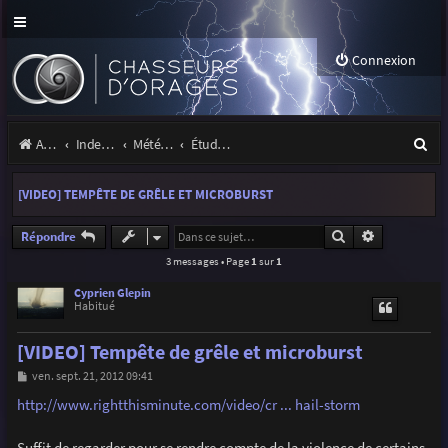
Connexion
R
Accueil
Index du forum
Météo et climatologie des orages
Étude de phénomènes orageux
e
[VIDEO] TEMPÊTE DE GRÊLE ET MICROBURST
c
h
Rechercher
Recherche a
Répondre
3 messages • Page
1
sur
1
e
r
Cyprien Glepin
Habitué
c
[VIDEO] Tempête de grêle et microburst
h
M
ven. sept. 21, 2012 09:41
e
e
s
http://www.rightthisminute.com/video/cr ... hail-storm
r
s
a
g
Suffit de regarder pour se rendre compte de la violence de certains