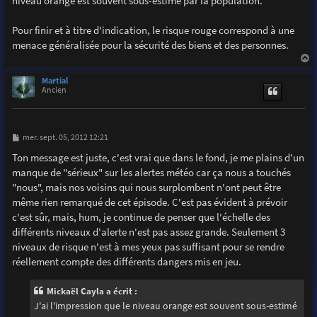
niveau orange est souvent sous-estimé par la population.
Pour finir et à titre d'indication, le risque rouge correspond à une
menace généralisée pour la sécurité des biens et des personnes.
a
u
Martial
t
Ancien
M
mer. sept. 05, 2012 12:21
e
s
Ton message est juste, c'est vrai que dans le fond, je me plains d'un
s
manque de "sérieux" sur les alertes météo car ça nous a touchés
a
g
"nous", mais nos voisins qui nous surplombent n'ont peut être
e
même rien remarqué de cet épisode. C'est pas évident à prévoir
c'est sûr, mais, hum, je continue de penser que l'échelle des
différents niveaux d'alerte n'est pas assez grande. Seulement 3
niveaux de risque n'est à mes yeux pas suffisant pour se rendre
réellement compte des différents dangers mis en jeu.
Mickaël Cayla a écrit :
J'ai l'impression que le niveau orange est souvent sous-estimé