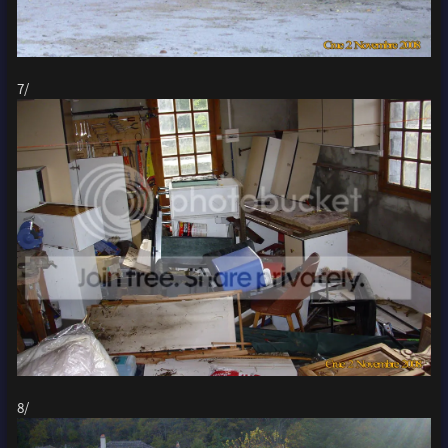
7/
8/