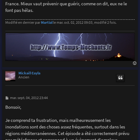
France. Mieux vaut prévenir que guérir, comme on dit, eux ne le
font pas hélas.
Modifié en dernier par
Martial
le mar. oct. 02, 2012 09:03, modifié 2 fois.
a
u
Mickaël Cayla
t
Ancien
M
mar. sept. 04, 2012 23:44
e
s
Bonsoir,
s
a
g
Je comprend ta frustration, mais malheureusement les
e
inondations sont des choses assez fréquentes, surtout dans les
régions méditerranéennes. Cet épisode a été correctement prévu
par météofrance et correspond à un évènement d'ampleur