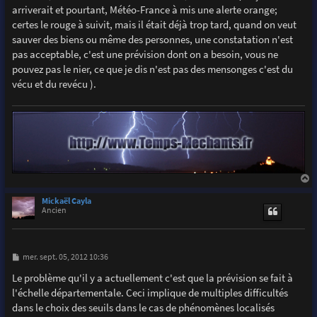
arriverait et pourtant, Météo-France à mis une alerte orange;
certes le rouge à suivit, mais il était déjà trop tard, quand on veut
sauver des biens ou même des personnes, une constatation n'est
pas acceptable, c'est une prévision dont on a besoin, vous ne
pouvez pas le nier, ce que je dis n'est pas des mensonges c'est du
vécu et du revécu ).
a
u
Mickaël Cayla
t
Ancien
M
mer. sept. 05, 2012 10:36
e
s
Le problème qu'il y a actuellement c'est que la prévision se fait à
s
l'échelle départementale. Ceci implique de multiples difficultés
a
g
dans le choix des seuils dans le cas de phénomènes localisés
e