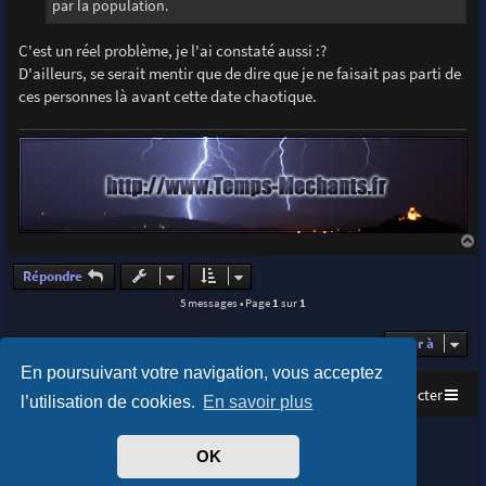
par la population.
C'est un réel problème, je l'ai constaté aussi :?
D'ailleurs, se serait mentir que de dire que je ne faisait pas parti de
ces personnes là avant cette date chaotique.
a
u
Répondre
t
5 messages • Page
1
sur
1
Aller à
En poursuivant votre navigation, vous acceptez
Accueil
Index du forum
Nous contacter
l’utilisation de cookies.
En savoir plus
Purplexion style by
Ian Bradley
OK
Développé par
phpBB
® Forum Software © phpBB Limited
Traduit par
phpBB-fr.com