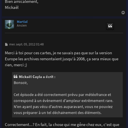
Bien amicalement,
Mickaël
a
u
Martial
t
Ancien
M
mer. sept. 05, 2012 01:48
e
s
Merci à toi pour ces cartes, je ne savais pas que sur la version
s
Europe les archives remontaient jusqu'à 2008, ça sera mieux que
a
g
rien, merci ;)
e
Mickaël Cayla a écrit :
Bonsoir,
Cet épisode a été correctement prévu par météofrance et
correspond à un évènement d'ampleur extrêmement rare.
N'en ayant pas vécu d'autres auparavant, vous ne pouviez
vous préparer à un tel déchainement des éléments.
Correctement...? En fait, la chose qui me gêne chez eux, c'est que