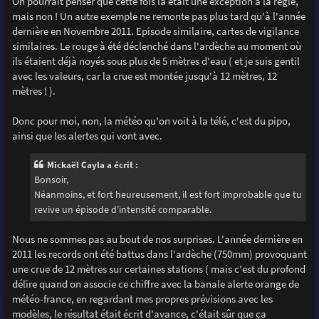
On pourrait penser que cette fois là était une exception à la règle,
mais non ! Un autre exemple ne remonte pas plus tard qu'à l'année
dernière en Novembre 2011. Episode similaire, cartes de vigilance
similaires. Le rouge à été déclenché dans l'ardèche au moment où
ils étaient déjà noyés sous plus de 5 mètres d'eau ( et je suis gentil
avec les valeurs, car la crue est montée jusqu'à 12 mètres, 12
mètres ! ).
Donc pour moi, non, la météo qu'on voit à la télé, c'est du pipo,
ainsi que les alertes qui vont avec.
Mickaël Cayla a écrit :
Bonsoir,
Néanmoins, et fort heureusement, il est fort improbable que tu
revive un épisode d'intensité comparable.
Nous ne sommes pas au bout de nos surprises. L'année dernière en
2011 les records ont été battus dans l'ardèche (750mm) provoquant
une crue de 12 mètres sur certaines stations ( mais c'est du profond
délire quand on associe ce chiffre avec la banale alerte orange de
météo-france, en regardant mes propres prévisions avec les
modèles, le résultat était écrit d'avance, c'était sûr que ça