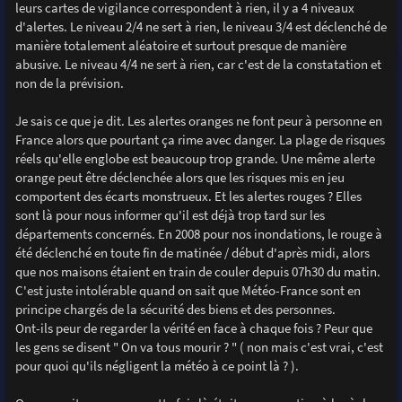
leurs cartes de vigilance correspondent à rien, il y a 4 niveaux
d'alertes. Le niveau 2/4 ne sert à rien, le niveau 3/4 est déclenché de
manière totalement aléatoire et surtout presque de manière
abusive. Le niveau 4/4 ne sert à rien, car c'est de la constatation et
non de la prévision.
Je sais ce que je dit. Les alertes oranges ne font peur à personne en
France alors que pourtant ça rime avec danger. La plage de risques
réels qu'elle englobe est beaucoup trop grande. Une même alerte
orange peut être déclenchée alors que les risques mis en jeu
comportent des écarts monstrueux. Et les alertes rouges ? Elles
sont là pour nous informer qu'il est déjà trop tard sur les
départements concernés. En 2008 pour nos inondations, le rouge à
été déclenché en toute fin de matinée / début d'après midi, alors
que nos maisons étaient en train de couler depuis 07h30 du matin.
C'est juste intolérable quand on sait que Météo-France sont en
principe chargés de la sécurité des biens et des personnes.
Ont-ils peur de regarder la vérité en face à chaque fois ? Peur que
les gens se disent " On va tous mourir ? " ( non mais c'est vrai, c'est
pour quoi qu'ils négligent la météo à ce point là ? ).