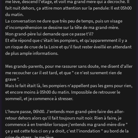
me lève, descend l'étage, et voit ma grand mère qui a décroché. Il
fait nuit dehors, ça attire mon attention sur la pendule: Il est 05h00
du matin.
La conversation ne dure que très peu de temps, puis un visage
d'incompréhension se dessine sur la tête de ma grand-mère.
Mon grand-père lui demande que ce passe t'il?
Et elle répond que c'était les pompiers, et qu’apparemment il y a
un risque de crue de la Loire et qu'il faut rester éveillé en attendant
de plus ample informations.
Mes grands-parents, pour me rassurer sans doute, me disent d'aller
me recoucher car il est tard, et que " ce n'est surement rien de
grave ".
Mais le fait était là, les pompiers n'appellent pas les gens pour rien,
et encore moins à 05h00 du matin. Impossible de retrouver le
sommeil, et je commence à stresser.
L'heure passe, 06h00. J'entends mon grand-père faire des aller-
retour dehors alors qu'il fait toujours nuit noir. Rien à faire, je
commence à en trembler lorsque j'entends ma grand-mère dire "
ça y est cette fois ci on y a droit, c'est l'inondation " au bord de la
crise de stress. Je me lève.