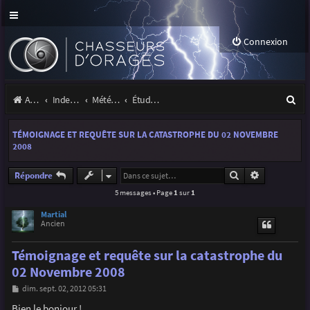
Connexion
R
Accueil
Index du forum
Météo et climatologie des orages
Étude de phénomènes orageux
e
TÉMOIGNAGE ET REQUÊTE SUR LA CATASTROPHE DU 02 NOVEMBRE
c
2008
h
Rechercher
Recherche a
Répondre
e
5 messages • Page
1
sur
1
r
Martial
c
Ancien
h
Témoignage et requête sur la catastrophe du
e
02 Novembre 2008
r
M
dim. sept. 02, 2012 05:31
e
s
Bien le bonjour !