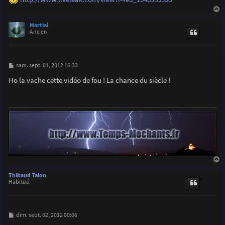
e
a
u
Martial
t
Ancien
M
sam. sept. 01, 2012 16:33
e
s
Ho la vache cette vidéo de fou ! La chance du siècle !
s
a
g
e
a
u
Thibaud Talon
t
Habitué
M
dim. sept. 02, 2012 00:06
e