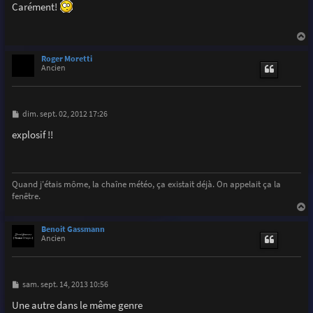
s
Carément!
s
a
g
e
a
u
Roger Moretti
t
Ancien
M
dim. sept. 02, 2012 17:26
e
s
explosif !!
s
a
g
e
Quand j'étais môme, la chaîne météo, ça existait déjà. On appelait ça la
fenêtre.
a
u
Benoit Gassmann
t
Ancien
M
sam. sept. 14, 2013 10:56
e
s
Une autre dans le même genre
s