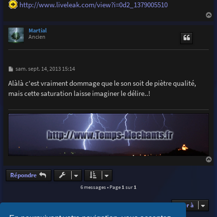
http://www.liveleak.com/view?i=0d2_1379005510
a
g
e
a
u
Martial
t
Ancien
M
sam. sept. 14, 2013 15:14
e
s
Alàlà c'est vraiment dommage que le son soit de piètre qualité,
s
mais cette saturation laisse imaginer le délire..!
a
g
e
a
u
Répondre
t
6 messages • Page
1
sur
1
Aller à