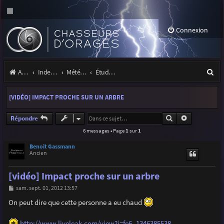
Connexion
R
Accueil
Index du forum
Météo et climatologie des orages
Étude de phénomènes orageux
e
[VIDÉO] IMPACT PROCHE SUR UN ARBRE
c
h
Rechercher
Recherche a
Répondre
6 messages • Page
1
sur
1
e
r
Benoit Gassmann
Ancien
c
[vidéo] Impact proche sur un arbre
h
M
sam. sept. 01, 2012 13:57
e
e
s
On peut dire que cette personne a eu chaud
r
s
a
g
http://www.liveleak.com/view?i=fe6_1346385538