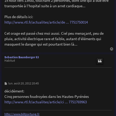
19 Août vers 13h00, touchant 2 personnes, dont une qui a due étre
a
g
transportée à l'hopital suite à un arret cardiaque...
e
Plus de détails ici:
http://www.rtl.fr/actualites/article/de ... 7751750014
Cet orage est passé chez moi aussi. Ciel peu menaçant, peu de
pluie, activité électrique rare et faible, autant d'éléments qui
masquent le danger qui est pourtant bien là...
a
u
Sebastien Baumberger 83
t
Habitué
M
lun. août 20, 2012 20:45
e
s
décidément:
s
Cinq personnes foudroyées dans les Hautes-Pyrénées
a
g
http://www.rtl.fr/actualites/article/ci ... 7751769963
e
http://www.blitzortung.fr