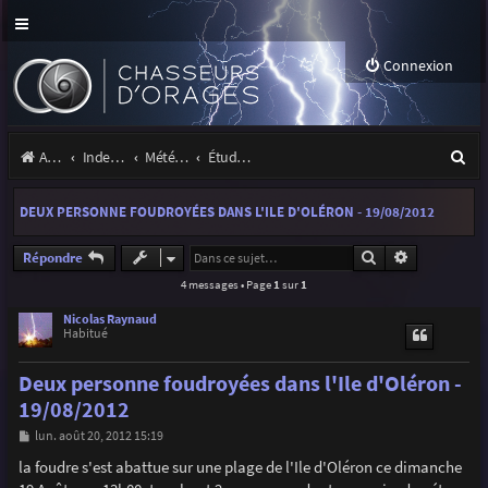
Connexion
R
Accueil
Index du forum
Météo et climatologie des orages
Étude de phénomènes orageux
e
DEUX PERSONNE FOUDROYÉES DANS L'ILE D'OLÉRON - 19/08/2012
c
h
Rechercher
Recherche a
Répondre
4 messages • Page
1
sur
1
e
r
Nicolas Raynaud
Habitué
c
Deux personne foudroyées dans l'Ile d'Oléron -
h
19/08/2012
e
M
lun. août 20, 2012 15:19
r
e
s
la foudre s'est abattue sur une plage de l'Ile d'Oléron ce dimanche
s