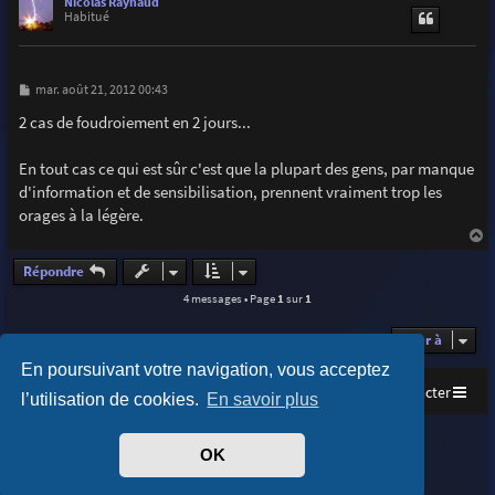
Nicolas Raynaud
t
Habitué
M
mar. août 21, 2012 00:43
e
s
2 cas de foudroiement en 2 jours...
s
a
g
En tout cas ce qui est sûr c'est que la plupart des gens, par manque
e
d'information et de sensibilisation, prennent vraiment trop les
orages à la légère.
a
u
Répondre
t
4 messages • Page
1
sur
1
Aller à
En poursuivant votre navigation, vous acceptez
Accueil
Index du forum
Nous contacter
l’utilisation de cookies.
En savoir plus
Purplexion style by
Ian Bradley
OK
Développé par
phpBB
® Forum Software © phpBB Limited
Traduit par
phpBB-fr.com
Confidentialité
|
Conditions