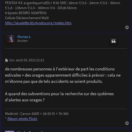
PENTAX KX argentique+istDL+ K30 SMC: 18mm f/3.5 - 24mm f/3.5 - 50mm
f/1.8 - 135mm f/2.5 - 300mm f/4 - DA18-55mm
trépieds BENRO A500FBH2
Cellule Déclenchement Walt
http://lavalette-83.dyndns.org/meteo.htm
a
u
Florian L
t
Ancien
M
lun. août 20, 2012 21:21
e
s
de nombreuses personnes à l'extérieur de part les conditions
s
estivales + des orages apparemment difficiles à prévoir : cela ne
a
g
m'étonne pas que de tels accidents se soient produits.
e
A quand des subventions pour la recherche sur des systèmes
d'alertes aux orages ?
Matériel : Canon 500D + 18-55 IS + 70-300
*
Album photo Flickr
a
u