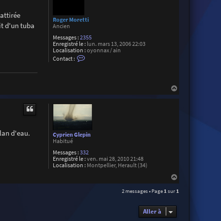
attirée
Roger Moretti
it d'un tuba
Ancien
Messages :
2355
Enregistré le :
lun. mars 13, 2006 22:03
Localisation :
oyonnax / ain
C
Contact :
o
n
t
a
H
c
t
a
e
u
r
t
R
o
g
plan d'eau.
e
Cyprien Glepin
r
Habitué
M
o
Messages :
332
r
Enregistré le :
ven. mai 28, 2010 21:48
e
Localisation :
Montpellier, Herault (34)
t
H
t
a
i
2 messages • Page
1
sur
1
u
t
Aller à