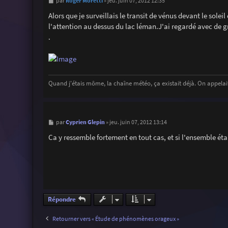
M
Roger Moretti
par
»
jeu. juin 07, 2012 12:35
e
s
Alors que je surveillais le transit de vénus devant le solei
s
l'attention au dessus du lac léman.J'ai regardé avec de gro
a
g
.
e
Quand j'étais môme, la chaîne météo, ça existait déjà. On appelait
M
Cyprien Glepin
par
»
jeu. juin 07, 2012 13:14
e
s
Ca y ressemble fortement en tout cas, et si l'ensemble éta
s
a
g
e
Répondre
Retourner vers « Étude de phénomènes orageux »