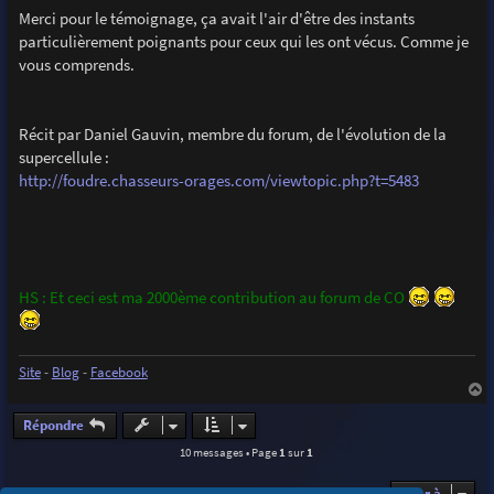
Merci pour le témoignage, ça avait l'air d'être des instants
particulièrement poignants pour ceux qui les ont vécus. Comme je
vous comprends.
Récit par Daniel Gauvin, membre du forum, de l'évolution de la
supercellule :
http://foudre.chasseurs-orages.com/viewtopic.php?t=5483
HS : Et ceci est ma 2000ème contribution au forum de CO
Site
-
Blog
-
Facebook
a
u
Répondre
t
10 messages • Page
1
sur
1
Aller à