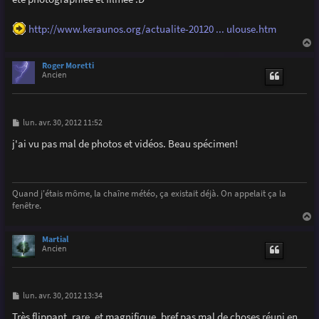
e
http://www.keraunos.org/actualite-20120 ... ulouse.htm
a
u
Roger Moretti
t
Ancien
M
lun. avr. 30, 2012 11:52
e
s
j'ai vu pas mal de photos et vidéos. Beau spécimen!
s
a
g
e
Quand j'étais môme, la chaîne météo, ça existait déjà. On appelait ça la
fenêtre.
a
u
Martial
t
Ancien
M
lun. avr. 30, 2012 13:34
e
s
Très flippant, rare, et magnifique, bref pas mal de choses réuni en