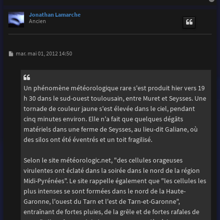
a
u
Jonathan Lamarche
t
Ancien
M
mar. mai 01, 2012 14:50
e
s
s
a
g
Un phénomène météorologique rare s'est produit hier vers 19
e
h 30 dans le sud-ouest toulousain, entre Muret et Seysses. Une
tornade de couleur jaune s'est élevée dans le ciel, pendant
cinq minutes environ. Elle n'a fait que quelques dégâts
matériels dans une ferme de Seysses, au lieu-dit Galiane, où
des silos ont été éventrés et un toit fragilisé.
Selon le site météorologic.net, "des cellules orageuses
virulentes ont éclaté dans la soirée dans le nord de la région
Midi-Pyrénées". Le site rappelle également que "les cellules les
plus intenses se sont formées dans le nord de la Haute-
Garonne, l'ouest du Tarn et l'est de Tarn-et-Garonne",
entraînant de fortes pluies, de la grêle et de fortes rafales de