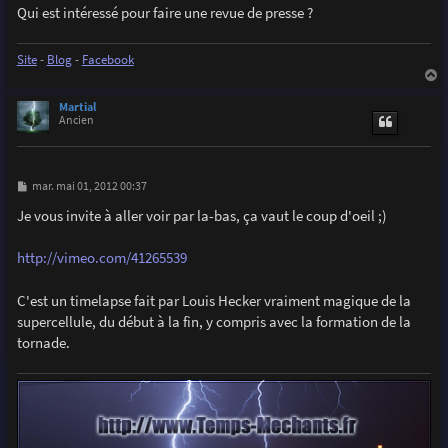
Qui est intéressé pour faire une revue de presse ?
Site
-
Blog
-
Facebook
a
u
Martial
t
Ancien
M
mar. mai 01, 2012 00:37
e
s
Je vous invite à aller voir par la-bas, ça vaut le coup d'oeil ;)
s
a
g
http://vimeo.com/41265539
e
C'est un timelapse fait par Louis Hecker vraiment magique de la
supercellule, du début à la fin, y compris avec la formation de la
tornade.