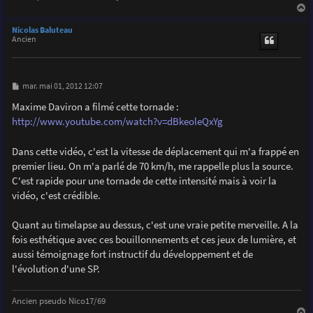
a
u
Nicolas Baluteau
t
Ancien
M
mar. mai 01, 2012 12:07
e
s
Maxime Daviron a filmé cette tornade :
s
http://www.youtube.com/watch?v=dBkeoleQxYg
a
g
e
Dans cette vidéo, c'est la vitesse de déplacement qui m'a frappé en
premier lieu. On m'a parlé de 70 km/h, me rappelle plus la source.
C'est rapide pour une tornade de cette intensité mais à voir la
vidéo, c'est crédible.
Quant au timelapse au dessus, c'est une vraie petite merveille. A la
fois esthétique avec ces bouillonnements et ces jeux de lumière, et
aussi témoignage fort instructif du développement et de
l'évolution d'une SP.
Ancien pseudo Nico17/69