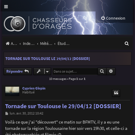
Connexion
R
Accueil
Index du forum
Météo et climatologie des orages
Étude de phénomènes orageux
e
TORNADE SUR TOULOUSE LE 29/04/12 [DOSSIER]
c
h
Rechercher
Recherche a
Répondre
10 messages • Page
1
sur
1
e
r
Cyprien Glepin
Habitué
c
Tornade sur Toulouse le 29/04/12 [DOSSIER]
h
M
lun. avr. 30, 2012 10:42
e
e
s
Voilà ce que j'ai "découvert" ce matin sur BFMTV, il y a eu une
r
s
tornade sur la région Toulousaine hier soir vers 19h30, et celle-ci a
a
g
été photographiée et filmée :D