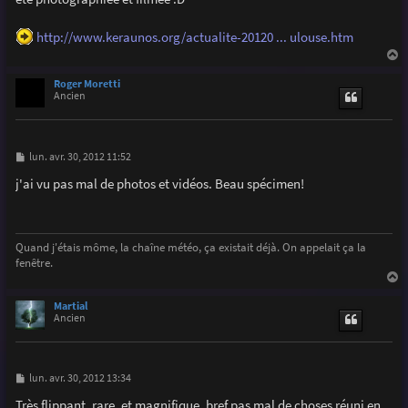
e
http://www.keraunos.org/actualite-20120 ... ulouse.htm
a
u
Roger Moretti
t
Ancien
M
lun. avr. 30, 2012 11:52
e
s
j'ai vu pas mal de photos et vidéos. Beau spécimen!
s
a
g
e
Quand j'étais môme, la chaîne météo, ça existait déjà. On appelait ça la
fenêtre.
a
u
Martial
t
Ancien
M
lun. avr. 30, 2012 13:34
e
s
Très flippant, rare, et magnifique, bref pas mal de choses réuni en