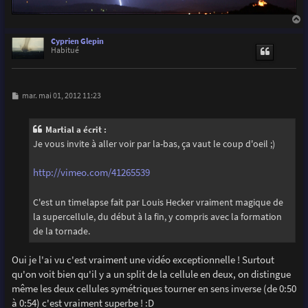
a
u
Cyprien Glepin
t
Habitué
M
mar. mai 01, 2012 11:23
e
s
s
Martial a écrit :
a
g
Je vous invite à aller voir par la-bas, ça vaut le coup d'oeil ;)
e
http://vimeo.com/41265539
C'est un timelapse fait par Louis Hecker vraiment magique de
la supercellule, du début à la fin, y compris avec la formation
de la tornade.
Oui je l'ai vu c'est vraiment une vidéo exceptionnelle ! Surtout
qu'on voit bien qu'il y a un split de la cellule en deux, on distingue
même les deux cellules symétriques tourner en sens inverse (de 0:50
à 0:54) c'est vraiment superbe ! :D