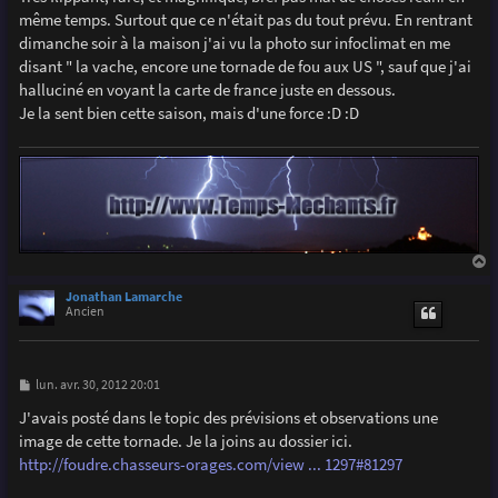
s
même temps. Surtout que ce n'était pas du tout prévu. En rentrant
a
g
dimanche soir à la maison j'ai vu la photo sur infoclimat en me
e
disant " la vache, encore une tornade de fou aux US ", sauf que j'ai
halluciné en voyant la carte de france juste en dessous.
Je la sent bien cette saison, mais d'une force :D :D
a
u
Jonathan Lamarche
t
Ancien
M
lun. avr. 30, 2012 20:01
e
s
J'avais posté dans le topic des prévisions et observations une
s
image de cette tornade. Je la joins au dossier ici.
a
g
http://foudre.chasseurs-orages.com/view ... 1297#81297
e