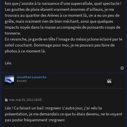
fois que j'assiste à la naissance d'une supercellule, quel spectacle !
Les gouttes de pluie étaient vraiment énormes d'ailleurs, je me
trouvais au quartier des Arènes à ce moment là, on a eu un peu de
grêle, mais vraiment rien de bien méchant, ainsi que quelques
impacts noyés dans la masse accompagnés de puissants coups de
tonnerre.
En revanche, je garde en tête l'image du mésocyclone éclairé par le
soleil couchant. Dommage pour moi, je ne pouvais pas faire de
photos à ce moment là.
Léo.
a
u
Jonathan Lamarche
t
Ancien
M
mar. mai 01, 2012 18:05
e
s
Léo ! Ca faisait un bail :mrgreen: L'autre jour, j'ai relu ta
s
présentation, je me demandais ce que tu étais devenu, ne te voyant
a
g
pas poster fréquemment :mrgreen:
e