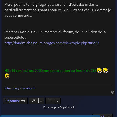
Merci pour le témoignage, ça avait l'air d'être des instants
particulièrement poignants pour ceux qui les ont vécus. Comme je
vous comprends.
Récit par Daniel Gauvin, membre du forum, de l'évolution de la
supercellule :
http://foudre.chasseurs-orages.com/viewtopic.php?t=5483
HS : Et ceci est ma 2000ème contribution au forum de CO
Site
-
Blog
-
Facebook
a
u
Répondre
t
10 messages • Page
1
sur
1
Aller à