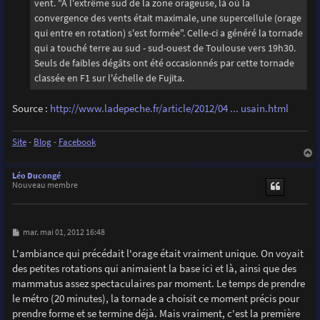
vent. "A l'extrême sud de la zone orageuse, là où la
convergence des vents était maximale, une supercellule (orage
qui entre en rotation) s'est formée". Celle-ci a généré la tornade
qui a touché terre au sud - sud-ouest de Toulouse vers 19h30.
Seuls de faibles dégâts ont été occasionnés par cette tornade
classée en F1 sur l'échelle de Fujita.
Source :
http://www.ladepeche.fr/article/2012/04 ... usain.html
Site
-
Blog
-
Facebook
a
u
Léo Ducongé
t
Nouveau membre
M
mar. mai 01, 2012 16:48
e
s
L'ambiance qui précédait l'orage était vraiment unique. On voyait
s
des petites rotations qui animaient la base ici et là, ainsi que des
a
g
mammatus assez spectaculaires par moment. Le temps de prendre
e
le métro (20 minutes), la tornade a choisit ce moment précis pour
prendre forme et se termine déjà. Mais vraiment, c'est la première