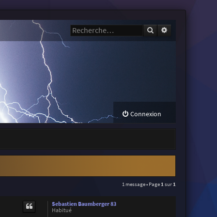
Rechercher
Recherche avanc
Connexion
1 message • Page
1
sur
1
Sebastien Baumberger 83
Habitué