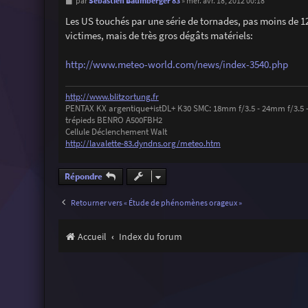
M
Sebastien Baumberger 83
par
»
mer. avr. 18, 2012 00:18
e
s
Les US touchés par une série de tornades, pas moins de 1
s
victimes, mais de très gros dégâts matériels:
a
g
e
http://www.meteo-world.com/news/index-3540.php
http://www.blitzortung.fr
PENTAX KX argentique+istDL+ K30 SMC: 18mm f/3.5 - 24mm f/3.5 
trépieds BENRO A500FBH2
Cellule Déclenchement Walt
http://lavalette-83.dyndns.org/meteo.htm
Répondre
Retourner vers « Étude de phénomènes orageux »
Accueil
Index du forum