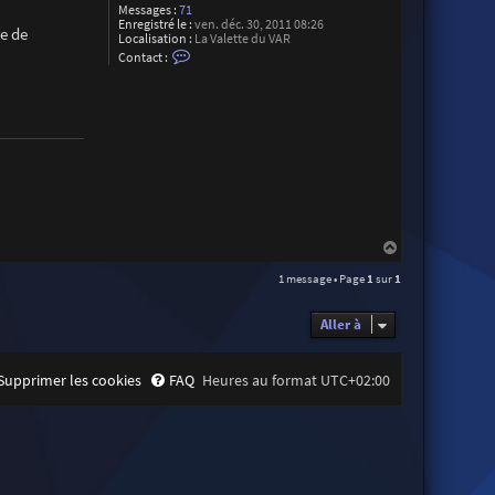
Messages :
71
Enregistré le :
ven. déc. 30, 2011 08:26
e de
Localisation :
La Valette du VAR
C
Contact :
o
n
t
a
c
t
e
r
S
e
b
a
s
H
t
a
i
1 message • Page
1
sur
1
u
e
n
t
B
Aller à
a
u
m
b
Supprimer les cookies
FAQ
Heures au format
UTC+02:00
e
r
g
e
r
8
3