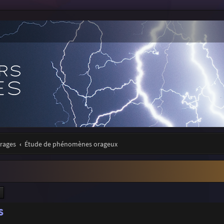
orages
Étude de phénomènes orageux
ercher
Recherche avancée
S