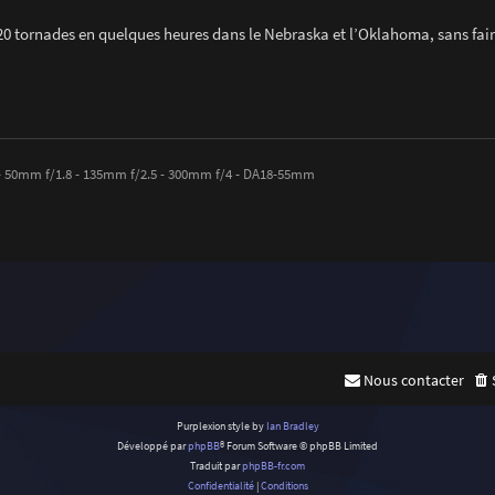
20 tornades en quelques heures dans le Nebraska et l’Oklahoma, sans fair
- 50mm f/1.8 - 135mm f/2.5 - 300mm f/4 - DA18-55mm
Nous contacter
Purplexion style by
Ian Bradley
Développé par
phpBB
® Forum Software © phpBB Limited
Traduit par
phpBB-fr.com
Confidentialité
|
Conditions