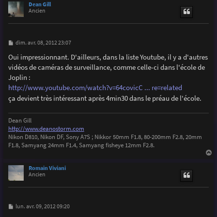
u
Dean Gill
t
Ancien
M
dim. avr. 08, 2012 23:07
e
s
Oui impressionnant. D'ailleurs, dans la liste Youtube, il y a d'autres
s
vidéos de caméras de surveillance, comme celle-ci dans l'école de
a
g
Joplin :
e
http://www.youtube.com/watch?v=64covicC ... re=related
ça devient très intéressant après 4min30 dans le préau de l'école.
Dean Gill
http://www.deanostorm.com
Nikon D810, Nikon DF, Sony A7S ; Nikkor 50mm F1.8, 80-200mm F2.8, 20mm
F1.8, Samyang 24mm F1.4, Samyang fisheye 12mm F2.8.
a
u
Romain Viviani
t
Ancien
M
lun. avr. 09, 2012 09:20
e