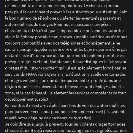
responsabilité de prévenir les populations. Le chasseur (pro ou
pas) peut le cas échéant prévenir les autorités pour autant qu'il ait
le bon numéro de téléphone ou alerter les éventuels passants et
automobilistes du danger. Pour nous chasseurs européens
chassant aux USA c'est quasi impossible de prévenir les autorités
via le téléphone portable car le réseau mobile américains n'est pas
toujours compatible avec nos téléphones et honnêtement je ne
saurais pas qui appeler et quoi dire d'utile. Et je ne parle même pas
du tarif élevé d'itinérance qui fait que mon téléphone portable est
presque toujours éteint. Maintenant, il faut distinguer le "chasseur
d'orages" du "storm spotter" qui lui est spécialement formé par les
services du NOAA via Skywarn à la détection visuelle des tornades
et orages violents. Lorsque du temps violent se profile dans une
région donnée, ces observateurs bénévoles sont déployés dans la
zone, et le cas échéant, ils alertent les services compétents de tout
développement suspect.
Par contre, il m'est arrivé plusieurs fois de voir des automobilistes
paniqués venir vers nous pour nous demander conseil (ils avaient
repéré notre dégaine de chasseurs de tornades).
Je dois dire que jusqu'à présent, tous les violents orages/tornades
chassés étaient déjà repérés comme dangereux et signalés comme