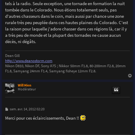
tels à la radio. Seule exception, une tornade en formation la nuit
tombée dans le Colorado. Nous étions totalement seuls, pas
d'autres chasseurs dans le coin, mais aussi par chance une zone
rurale très peu peuplée dans ces hautes plaines du Colorado. C'est
la raison pour laquelle j'adore chasser dans ces régions là, car il y
a très peu de monde et la plupart des tornades ne cause aucun
décès, ni dégâts.
Dean Gill
http://www.deanostorm.com
Nikon D810, Nikon DF, Sony A7S ; Nikkor 50mm F1.8, 80-200mm F2.8, 20mm
F1.8, Samyang 24mm F1.4, Samyang fisheye 12mm F2.8.
a
u
Will Hien
t
Modérateur
M
sam. avr. 14, 2012 02:20
e
s
Merci pour ces éclaircissements, Dean !!
s
a
g
e