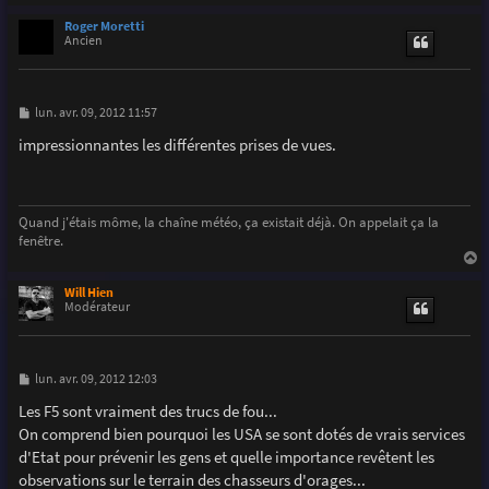
a
u
Roger Moretti
t
Ancien
M
lun. avr. 09, 2012 11:57
e
s
impressionnantes les différentes prises de vues.
s
a
g
e
Quand j'étais môme, la chaîne météo, ça existait déjà. On appelait ça la
fenêtre.
a
u
Will Hien
t
Modérateur
M
lun. avr. 09, 2012 12:03
e
s
Les F5 sont vraiment des trucs de fou...
s
On comprend bien pourquoi les USA se sont dotés de vrais services
a
g
d'Etat pour prévenir les gens et quelle importance revêtent les
e
observations sur le terrain des chasseurs d'orages...