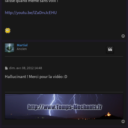
laisse quand même sans voix !
a
g
e
http://youtu.be/lZaDrvJcEHU
a
u
Martial
t
Ancien
M
dim. avr. 08, 2012 14:48
e
s
Hallucinant ! Merci pour la vidéo :D
s
a
g
e
a