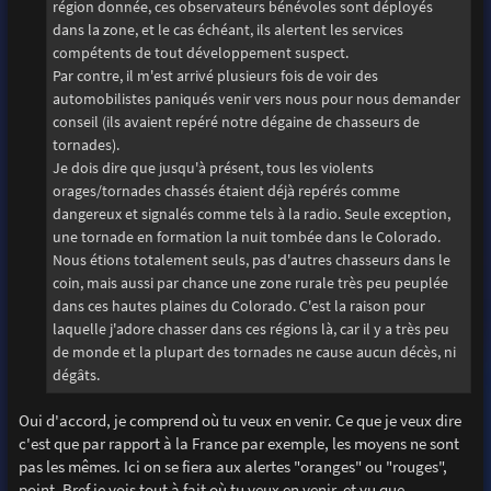
région donnée, ces observateurs bénévoles sont déployés
dans la zone, et le cas échéant, ils alertent les services
compétents de tout développement suspect.
Par contre, il m'est arrivé plusieurs fois de voir des
automobilistes paniqués venir vers nous pour nous demander
conseil (ils avaient repéré notre dégaine de chasseurs de
tornades).
Je dois dire que jusqu'à présent, tous les violents
orages/tornades chassés étaient déjà repérés comme
dangereux et signalés comme tels à la radio. Seule exception,
une tornade en formation la nuit tombée dans le Colorado.
Nous étions totalement seuls, pas d'autres chasseurs dans le
coin, mais aussi par chance une zone rurale très peu peuplée
dans ces hautes plaines du Colorado. C'est la raison pour
laquelle j'adore chasser dans ces régions là, car il y a très peu
de monde et la plupart des tornades ne cause aucun décès, ni
dégâts.
Oui d'accord, je comprend où tu veux en venir. Ce que je veux dire
c'est que par rapport à la France par exemple, les moyens ne sont
pas les mêmes. Ici on se fiera aux alertes "oranges" ou "rouges",
point. Bref je vois tout à fait où tu veux en venir, et vu que