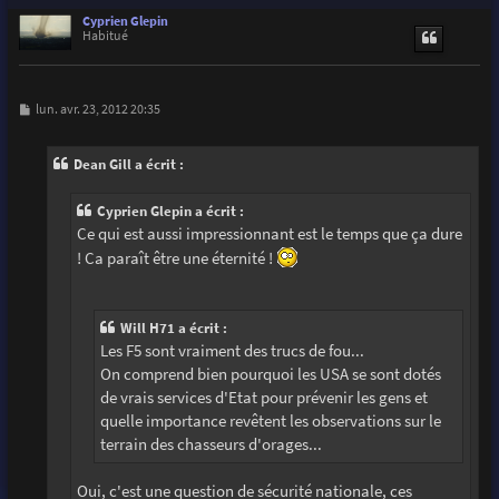
a
u
Cyprien Glepin
t
Habitué
M
lun. avr. 23, 2012 20:35
e
s
s
Dean Gill a écrit :
a
g
e
Cyprien Glepin a écrit :
Ce qui est aussi impressionnant est le temps que ça dure
! Ca paraît être une éternité !
Will H71 a écrit :
Les F5 sont vraiment des trucs de fou...
On comprend bien pourquoi les USA se sont dotés
de vrais services d'Etat pour prévenir les gens et
quelle importance revêtent les observations sur le
terrain des chasseurs d'orages...
Oui, c'est une question de sécurité nationale, ces