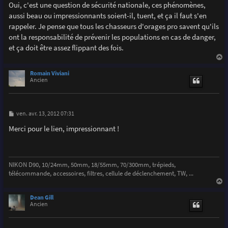
Oui, c'est une question de sécurité nationale, ces phénomènes,
aussi beau ou impressionnants soient-il, tuent, et ça il faut s'en
rappeler. Je pense que tous les chasseurs d'orages pro savent qu'ils
ont la responsabilité de prévenir les populations en cas de danger,
et ça doit être assez flippant des fois.
a
u
Romain Viviani
t
Ancien
M
ven. avr. 13, 2012 07:31
e
s
Merci pour le lien, impressionnant !
s
a
g
e
NIKON D90, 10/24mm, 50mm, 18/55mm, 70/300mm, trépieds,
télécommande, accessoires, filtres, cellule de déclenchement, TW, ...
a
u
Dean Gill
t
Ancien