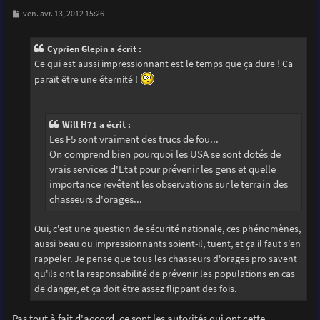
M
ven. avr. 13, 2012 15:26
e
s
s
Cyprien Glepin a écrit :
a
g
Ce qui est aussi impressionnant est le temps que ça dure ! Ca
e
paraît être une éternité !
Will H71 a écrit :
Les F5 sont vraiment des trucs de fou...
On comprend bien pourquoi les USA se sont dotés de
vrais services d'Etat pour prévenir les gens et quelle
importance revêtent les observations sur le terrain des
chasseurs d'orages...
Oui, c'est une question de sécurité nationale, ces phénomènes,
aussi beau ou impressionnants soient-il, tuent, et ça il faut s'en
rappeler. Je pense que tous les chasseurs d'orages pro savent
qu'ils ont la responsabilité de prévenir les populations en cas
de danger, et ça doit être assez flippant des fois.
Pas tout à fait d'accord, ce sont les autorités qui ont cette