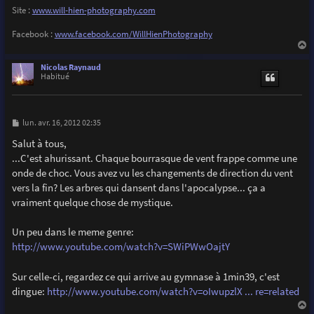
Site :
www.will-hien-photography.com
Facebook :
www.facebook.com/WillHienPhotography
a
u
Nicolas Raynaud
t
Habitué
M
lun. avr. 16, 2012 02:35
e
s
Salut à tous,
s
...C'est ahurissant. Chaque bourrasque de vent frappe comme une
a
g
onde de choc. Vous avez vu les changements de direction du vent
e
vers la fin? Les arbres qui dansent dans l'apocalypse... ça a
vraiment quelque chose de mystique.
Un peu dans le meme genre:
http://www.youtube.com/watch?v=SWiPWwOajtY
Sur celle-ci, regardez ce qui arrive au gymnase à 1min39, c'est
dingue:
http://www.youtube.com/watch?v=oIwupzlX ... re=related