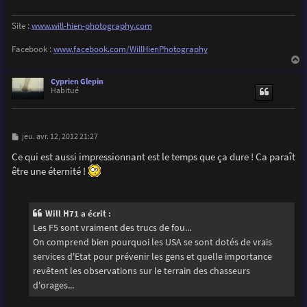
Site :
www.will-hien-photography.com
Facebook :
www.facebook.com/WillHienPhotography
a
u
Cyprien Glepin
t
Habitué
M
jeu. avr. 12, 2012 21:27
e
s
Ce qui est aussi impressionnant est le temps que ça dure ! Ca paraît
s
être une éternité !
a
g
e
Will H71 a écrit :
Les F5 sont vraiment des trucs de fou...
On comprend bien pourquoi les USA se sont dotés de vrais
services d'Etat pour prévenir les gens et quelle importance
revêtent les observations sur le terrain des chasseurs
d'orages...