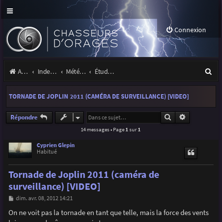
Connexion
R
Accueil
Index du forum
Météo et climatologie des orages
Étude de phénomènes orageux
e
TORNADE DE JOPLIN 2011 (CAMÉRA DE SURVEILLANCE) [VIDEO]
c
h
Rechercher
Recherche a
Répondre
14 messages • Page
1
sur
1
e
r
Cyprien Glepin
Habitué
c
Tornade de Joplin 2011 (caméra de
h
surveillance) [VIDEO]
e
M
dim. avr. 08, 2012 14:21
r
e
s
On ne voit pas la tornade en tant que telle, mais la force des vents
s