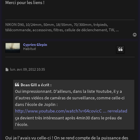
s
Merci pour les liens !
s
a
g
e
NIKON D90, 10/24mm, 50mm, 18/55mm, 70/300mm, trépieds,
télécommande, accessoires, filtres, cellule de déclenchement, TW, ...
a
u
Cyprien Glepin
t
Habitué
M
lun. avr. 09, 2012 10:35
e
s
s
Dean Gill a écrit :
a
g
Oui impressionnant. D'ailleurs, dans la liste Youtube, il y a
e
d'autres vidéos de caméras de surveillance, comme celle-ci
dans l'école de Joplin :
http://www.youtube.com/watch?v=64covicC ... re=related
ça devient très intéressant après 4min30 dans le préau de
l'école.
Oui je l'avais vu celle-ci ! On se rend compte de la puissance des