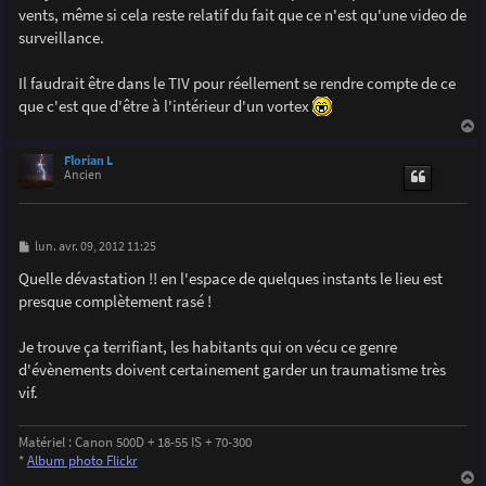
vents, même si cela reste relatif du fait que ce n'est qu'une video de
surveillance.
Il faudrait être dans le TIV pour réellement se rendre compte de ce
que c'est que d'être à l'intérieur d'un vortex
a
u
Florian L
t
Ancien
M
lun. avr. 09, 2012 11:25
e
s
Quelle dévastation !! en l'espace de quelques instants le lieu est
s
presque complètement rasé !
a
g
e
Je trouve ça terrifiant, les habitants qui on vécu ce genre
d'évènements doivent certainement garder un traumatisme très
vif.
Matériel : Canon 500D + 18-55 IS + 70-300
*
Album photo Flickr