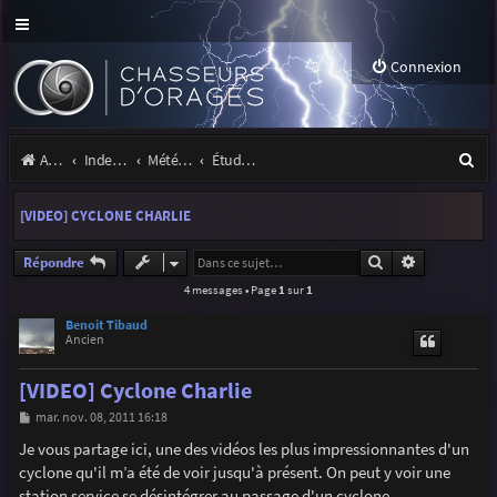
Connexion
R
Accueil
Index du forum
Météo et climatologie des orages
Étude de phénomènes orageux
e
[VIDEO] CYCLONE CHARLIE
c
h
Rechercher
Recherche a
Répondre
4 messages • Page
1
sur
1
e
r
Benoit Tibaud
Ancien
c
[VIDEO] Cyclone Charlie
h
M
mar. nov. 08, 2011 16:18
e
e
s
Je vous partage ici, une des vidéos les plus impressionnantes d'un
r
s
cyclone qu'il m’a été de voir jusqu'à présent. On peut y voir une
a
g
station service se désintégrer au passage d'un cyclone.