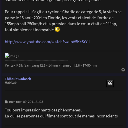
e
Pour rappel : Il s'agit du cyclone Charlie de catégorie 5, la vidéo se
passe le 13 août 2004 en Floride, les vents étaient de l'ordre de
155mph soit 250km/h et la pression dans le cœur était de 944hp,
tout simplement incroyable
http://www.youtube.com/watch?v=unV5KcSrY-I
-------------------------------------------------------
Pentax K5II/ Samyang f2.8 - 14mm / Tamron f2.8 - 17-50mm
a
u
Thibault Radosch
t
Habitué
M
mer. nov. 09, 2011 21:23
e
s
Toujours impressionnants ces phénomenes,
s
La ou les pesronnes qui filment sont tout de memes inconscients
a
g
e