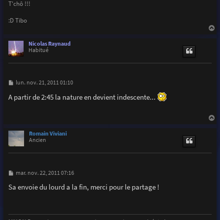
T'chô !!!
:D Tibo
a
u
Nicolas Raynaud
t
Habitué
M
lun. nov. 21, 2011 01:10
e
s
A partir de 2:45 la nature en devient indescente...
s
a
g
e
a
u
Romain Viviani
t
Ancien
M
mar. nov. 22, 2011 07:16
e
s
Sa envoie du lourd a la fin, merci pour le partage !
s
a
g
e