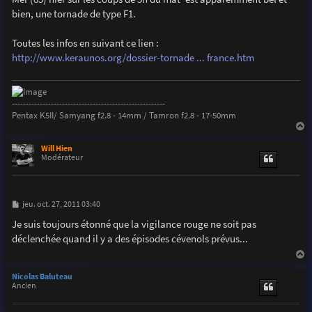
e
bien, une tornade de type F1.
Toutes les infos en suivant ce lien :
http://www.keraunos.org/dossier-tornade ... france.htm
-------------------------------------------------------
Pentax K5II/ Samyang f2.8 - 14mm / Tamron f2.8 - 17-50mm
a
u
Will Hien
t
Modérateur
M
jeu. oct. 27, 2011 03:40
e
s
Je suis toujours étonné que la vigilance rouge ne soit pas
s
déclenchée quand il y a des épisodes cévenols prévus...
a
g
e
a
u
Nicolas Baluteau
t
Ancien