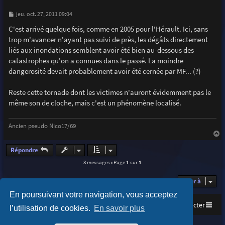
M
jeu. oct. 27, 2011 09:04
e
s
C'est arrivé quelque fois, comme en 2005 pour l'Hérault. Ici, sans
s
trop m'avancer n'ayant pas suivi de près, les dégâts directement
a
g
liés aux inondations semblent avoir été bien au-dessous des
e
catastrophes qu'on a connues dans le passé. La moindre
dangerosité devait probablement avoir été cernée par MF... (?)
Reste cette tornade dont les victimes n'auront évidemment pas le
même son de cloche, mais c'est un phénomène localisé.
Ancien pseudo Nico17/69
a
u
Répondre
t
3 messages • Page
1
sur
1
Aller à
En poursuivant votre navigation, vous acceptez
Accueil
Index du forum
Nous contacter
l’utilisation de cookies.
En savoir plus
Purplexion style by
Ian Bradley