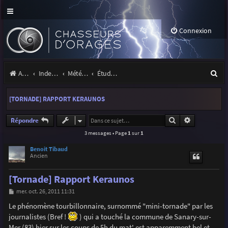
Connexion
R
Accueil
Index du forum
Météo et climatologie des orages
Étude de phénomènes orageux
e
[TORNADE] RAPPORT KERAUNOS
c
h
Rechercher
Recherche a
Répondre
3 messages • Page
1
sur
1
e
r
Benoit Tibaud
Ancien
c
[Tornade] Rapport Keraunos
h
M
mer. oct. 26, 2011 11:31
e
e
s
Le phénomène tourbillonnaire, surnommé "mini-tornade" par les
r
s
journalistes (Bref !
) qui a touché la commune de Sanary-sur-
a
g
Mer (83) hier sur les coups de 5h du mat' est apparemment bel et