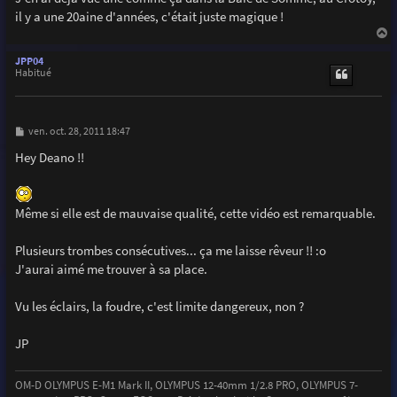
il y a une 20aine d'années, c'était juste magique !
a
u
JPP04
t
Habitué
M
ven. oct. 28, 2011 18:47
e
s
Hey Deano !!
s
a
g
e
Même si elle est de mauvaise qualité, cette vidéo est remarquable.
Plusieurs trombes consécutives... ça me laisse rêveur !! :o
J'aurai aimé me trouver à sa place.
Vu les éclairs, la foudre, c'est limite dangereux, non ?
JP
OM-D OLYMPUS E-M1 Mark II, OLYMPUS 12-40mm 1/2.8 PRO, OLYMPUS 7-