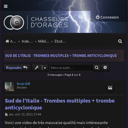
Connexion
R
Accueil
Index du forum
Météo et climatologie des orages
Étude de phénomènes orageux
e
SUD DE L'ITALIE - TROMBES MULTIPLES + TROMBE ANTICYCLONIQUE
c
h
Rechercher
Recherche a
Répondre
3 messages • Page
1
sur
1
e
r
Dean Gill
Ancien
c
Sud de l'Italie - Trombes multiples + trombe
h
anticyclonique
e
M
jeu. oct. 13, 2011 17:44
r
e
s
Voici une video de très mauvaise qualité mais intéressante
s