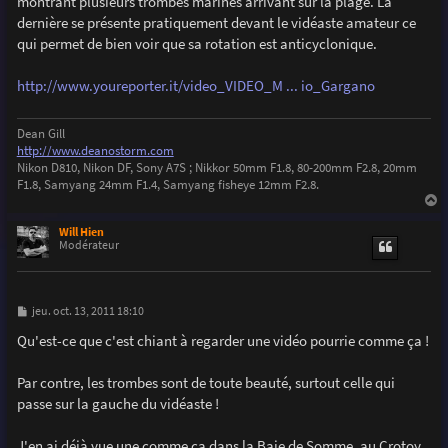
montrant plusieurs trombes marines arrivant sur la plage. La
a
g
dernière se présente pratiquement devant le vidéaste amateur ce
e
qui permet de bien voir que sa rotation est anticyclonique.
http://www.youreporter.it/video_VIDEO_M ... io_Gargano
Dean Gill
http://www.deanostorm.com
Nikon D810, Nikon DF, Sony A7S ; Nikkor 50mm F1.8, 80-200mm F2.8, 20mm
F1.8, Samyang 24mm F1.4, Samyang fisheye 12mm F2.8.
a
u
Will Hien
t
Modérateur
M
jeu. oct. 13, 2011 18:10
e
s
Qu'est-ce que c'est chiant à regarder une vidéo pourrie comme ça !
s
a
g
Par contre, les trombes sont de toute beauté, surtout celle qui
e
passe sur la gauche du vidéaste !
J'en ai déjà vue une comme ça dans la Baie de Somme, au Crotoy,