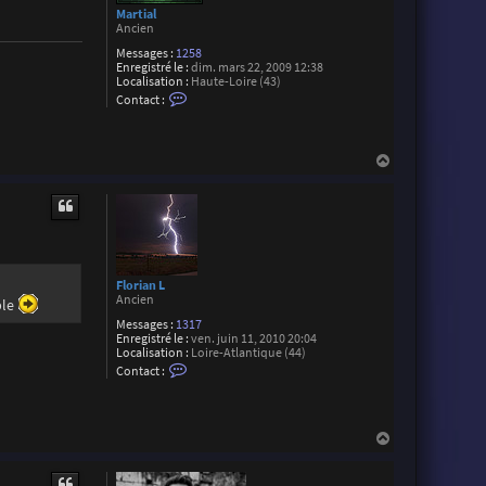
g
Martial
e
Ancien
r
M
Messages :
1258
o
Enregistré le :
dim. mars 22, 2009 12:38
r
Localisation :
Haute-Loire (43)
e
C
Contact :
t
o
t
n
i
t
a
H
c
a
t
u
e
r
t
M
a
r
t
i
Florian L
a
Ancien
ble
l
Messages :
1317
Enregistré le :
ven. juin 11, 2010 20:04
Localisation :
Loire-Atlantique (44)
C
Contact :
o
n
t
a
c
H
t
a
e
u
r