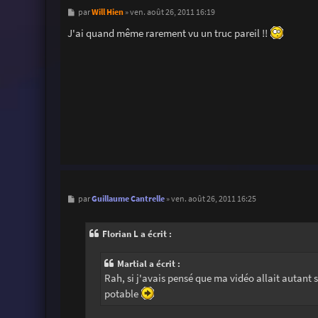
M
Will Hien
par
»
ven. août 26, 2011 16:19
e
s
J'ai quand même rarement vu un truc pareil !!
s
a
g
e
M
Guillaume Cantrelle
par
»
ven. août 26, 2011 16:25
e
s
s
Florian L a écrit :
a
g
e
Martial a écrit :
Rah, si j'avais pensé que ma vidéo allait autant s
potable