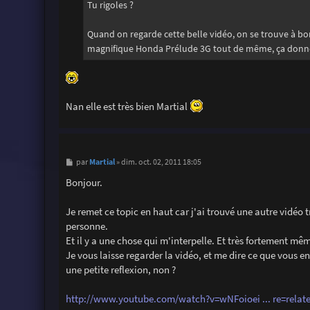
Tu rigoles ?
Quand on regarde cette belle vidéo, on se trouve à bo
magnifique Honda Prélude 3G tout de même, ça donne d
Nan elle est très bien Martial
M
Martial
par
»
dim. oct. 02, 2011 18:05
e
s
Bonjour.
s
a
g
Je remet ce topic en haut car j'ai trouvé une autre vidé
e
personne.
Et il y a une chose qui m'interpelle. Et très fortement mê
Je vous laisse regarder la vidéo, et me dire ce que vous 
une petite reflexion, non ?
http://www.youtube.com/watch?v=wNFoioei ... re=relat