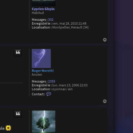
Cyprien Glepin
Habitué
Messages :
332
Enregistré le :
ven. mai 28, 2010 21:48
Localisation :
Montpellier, Herault (34)
H
a
u
t
Roger Moretti
Ancien
Messages :
2355
Enregistré le :
lun. mars 13, 2006 22:03
Localisation :
oyonnax / ain
C
Contact :
o
n
H
t
a
a
u
c
t
t
e
r
R
ble
o