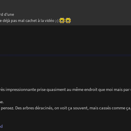
rd d'une
éjà pas mal cachet à la vidéo ;-)
o très impressionnante prise quasiment au même endroit que moi mais par
me.
en pensez. Des arbres déracinés, on voit ça souvent, mais cassés comme ça
ed