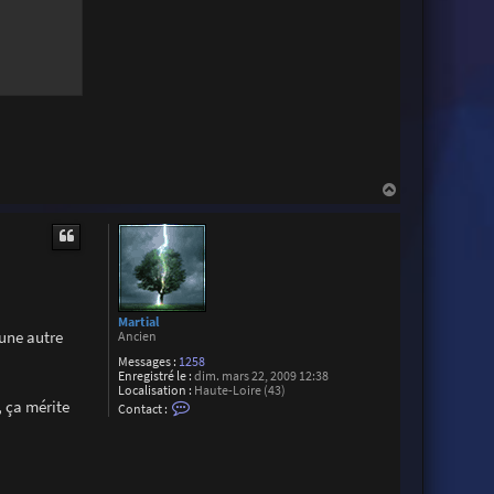
a
c
t
e
r
G
u
i
l
l
a
u
m
H
e
a
C
u
a
t
n
t
r
e
l
l
Martial
e
 une autre
Ancien
Messages :
1258
Enregistré le :
dim. mars 22, 2009 12:38
Localisation :
Haute-Loire (43)
, ça mérite
C
Contact :
o
n
t
a
c
t