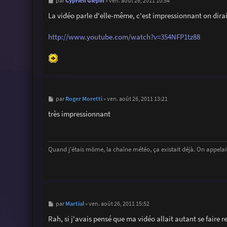
M
Cyprien Glepin
par
»
ven. août 26, 2011 10:54
e
s
La vidéo parle d'elle-même, c'est impressionnant on dirai
s
a
g
http://www.youtube.com/watch?v=354NFP1tz88
e
M
Roger Moretti
par
»
ven. août 26, 2011 13:21
e
s
très impressionnant
s
a
g
e
Quand j'étais môme, la chaîne météo, ça existait déjà. On appelait
M
Martial
par
»
ven. août 26, 2011 15:52
e
s
Rah, si j'avais pensé que ma vidéo allait autant se faire 
s