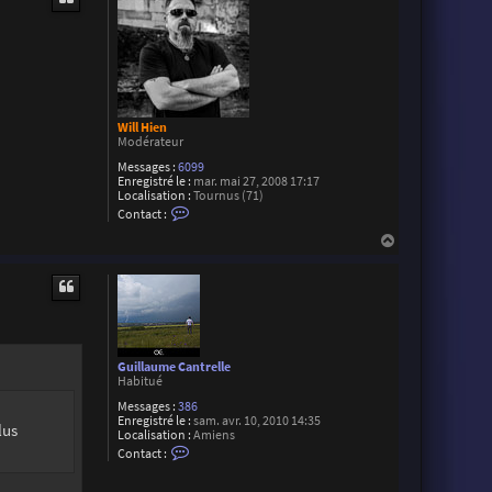
t
F
l
o
r
i
a
n
L
Will Hien
Modérateur
Messages :
6099
Enregistré le :
mar. mai 27, 2008 17:17
Localisation :
Tournus (71)
C
Contact :
o
n
H
t
a
a
u
c
t
t
e
r
W
i
l
Guillaume Cantrelle
l
Habitué
H
Messages :
386
i
Enregistré le :
sam. avr. 10, 2010 14:35
e
lus
Localisation :
Amiens
n
C
Contact :
o
n
t