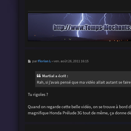
a
g
e
M
Florian L
par
»
ven. août 26, 2011 16:15
e
s
s
Martial a écrit :
a
g
Rah, si j'avais pensé que ma vidéo allait autant se fai
e
Tu rigoles ?
Quand on regarde cette belle vidéo, on se trouve à bord 
magnifique Honda Prélude 3G tout de même, ça donne déj