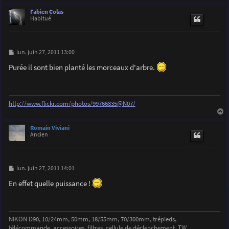
a
u
Fabien Colas
t
Habitué
M
lun. juin 27, 2011 13:00
e
s
Purée il sont bien planté les morceaux d'arbre.
s
a
g
e
http://www.flickr.com/photos/99766835@N07/
a
u
Romain Viviani
t
Ancien
M
lun. juin 27, 2011 14:01
e
s
En effet quelle puissance !
s
a
g
e
NIKON D90, 10/24mm, 50mm, 18/55mm, 70/300mm, trépieds,
télécommande, accessoires, filtres, cellule de déclenchement, TW, ...