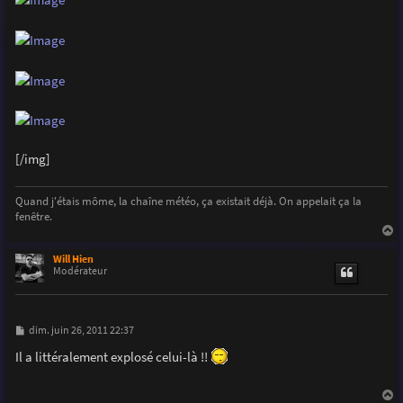
[/img]
Quand j'étais môme, la chaîne météo, ça existait déjà. On appelait ça la
fenêtre.
a
u
Will Hien
t
Modérateur
M
dim. juin 26, 2011 22:37
e
s
Il a littéralement explosé celui-là !!
s
a
g
e