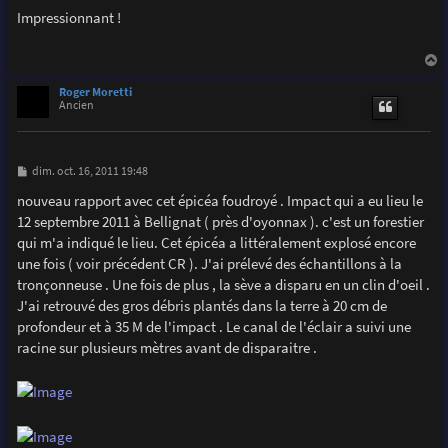
e
s
Impressionnant !
s
a
g
e
a
u
Roger Moretti
t
Ancien
M
dim. oct. 16, 2011 19:48
e
s
nouveau rapport avec cet épicéa foudroyé . Impact qui a eu lieu le
s
12 septembre 2011 à Bellignat ( près d'oyonnax ). c'est un forestier
a
g
qui m'a indiqué le lieu. Cet épicéa a littéralement explosé encore
e
une fois ( voir précédent CR ). J'ai prélevé des échantillons à la
tronçonneuse . Une fois de plus , la sève a disparu en un clin d'oeil .
J'ai retrouvé des gros débris plantés dans la terre à 20 cm de
profondeur et à 35 M de l'impact . Le canal de l'éclair a suivi une
racine sur plusieurs mètres avant de disparaitre .