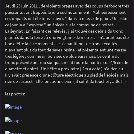
e
Jeudi 23 juin 2011 , de violents orages avec des coups de foudre très
puissants , ont frappés le jura sud notamment . Malheureusement
ces impacts ont été tous " noyés " dans la masse de pluie . Un éclair
ce jour là a " explosé " un épicéa sur la commune de poizat -
Lalleyriat . En faisant des relevés , j'ai trouvé des débris du tronc
plantés dans la terre , à une vingtaine de mètres . Il n'aurait pas été
bon d'être là à ce moment .Les échantillons de tronc récoltés
n'avaient plus du tout de sève ( résine ) et présentaient une masse
très légère , comme un bois sec de plusieurs mois. Le centre du
tronc présente un trou sur quasiment toute la hauteur de 4/5 cm de
diamètre et noirci . Un hêtre à proximité ( 2m à coté ) n'a rien eu.
Il y avait présence d'une clôture électrique au pied de l'épicéa mais
rien de suspect . Elle fonctionne bien ( il suffit de toucher , aille !! )
les photos: