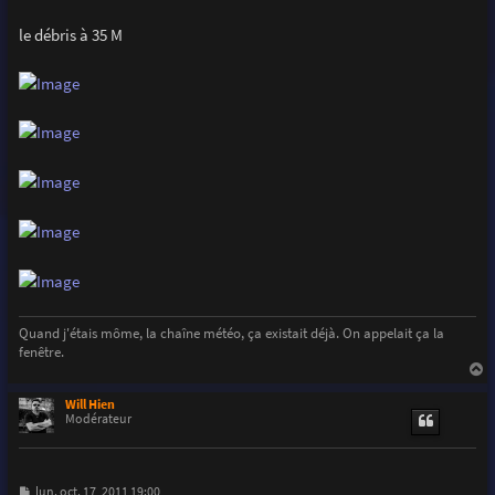
le débris à 35 M
Quand j'étais môme, la chaîne météo, ça existait déjà. On appelait ça la
fenêtre.
a
u
Will Hien
t
Modérateur
M
lun. oct. 17, 2011 19:00