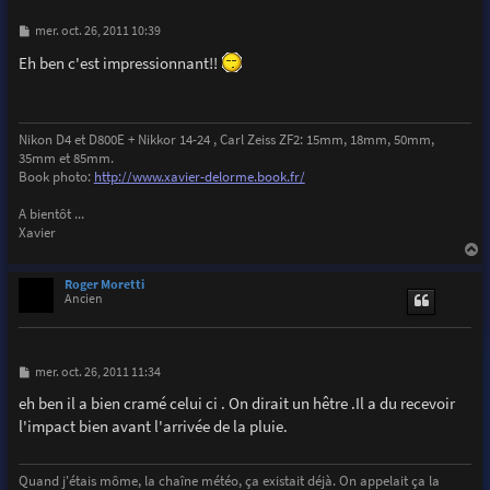
M
mer. oct. 26, 2011 10:39
e
s
Eh ben c'est impressionnant!!
s
a
g
e
Nikon D4 et D800E + Nikkor 14-24 , Carl Zeiss ZF2: 15mm, 18mm, 50mm,
35mm et 85mm.
Book photo:
http://www.xavier-delorme.book.fr/
A bientôt ...
Xavier
a
u
Roger Moretti
t
Ancien
M
mer. oct. 26, 2011 11:34
e
s
eh ben il a bien cramé celui ci . On dirait un hêtre .Il a du recevoir
s
l'impact bien avant l'arrivée de la pluie.
a
g
e
Quand j'étais môme, la chaîne météo, ça existait déjà. On appelait ça la