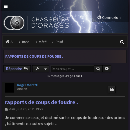
Connexion
R
Accueil
Index du forum
Météo et climatologie des orages
Étude de phénomènes orageux
e
RAPPORTS DE COUPS DE FOUDRE .
c
h
Rechercher
Recherche a
Répondre
12 messages • Page
1
sur
1
e
r
Roger Moretti
Ancien
c
rapports de coups de foudre .
h
M
dim. juin 26, 2011 19:22
e
e
s
Je commence ce sujet destiné sur les coups de foudre sur des arbres
r
s
, bâtiments ou autres sujets ..
a
g