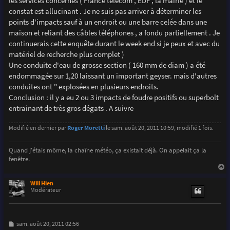
les services concernés ( France télécom , EDF , la mairie ) et le
constat est allucinant . Je ne suis pas arriver à déterminer les
points d'impacts sauf à un endroit ou une barre celée dans une
maison et reliant des câbles téléphones , a fondu partiellement . Je
continuerais cette enquête durant le week end si je peux et avec du
matériel de recherche plus complet )
Une conduite d'eau de grosse section ( 160 mm de diam ) a été
endommagée sur 1,20 laissant un important geyser. mais d'autres
conduites ont " explosées en plusieurs endroits.
Conclusion : il y a eu 2 ou 3 impacts de foudre positifs ou superbolt
entrainant de très gros dégats . A suivre
Modifié en dernier par
Roger Moretti
le sam. août 20, 2011 10:59, modifié 1 fois.
Quand j'étais môme, la chaîne météo, ça existait déjà. On appelait ça la
fenêtre.
a
u
Will Hien
t
Modérateur
M
sam. août 20, 2011 02:56