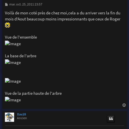
M
mar. oct. 25, 2011 23:57
e
s
Voilà de mon coté près de chez moi,cela a du arriver vers la fin du
s
mois d'Aout beaucoup moins impressionnants que ceux de Roger
a
g
e
Vue de l'ensemble
La base de l'arbre
Vue de la partie haute de l'arbre
a
u
Xav28
t
Ancien