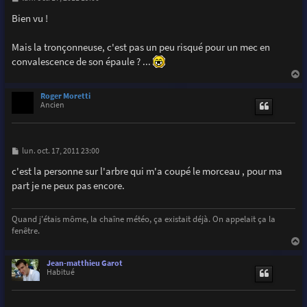
e
s
Bien vu !
s
a
g
Mais la tronçonneuse, c'est pas un peu risqué pour un mec en
e
convalescence de son épaule ? ...
a
u
Roger Moretti
t
Ancien
M
lun. oct. 17, 2011 23:00
e
s
c'est la personne sur l'arbre qui m'a coupé le morceau , pour ma
s
part je ne peux pas encore.
a
g
e
Quand j'étais môme, la chaîne météo, ça existait déjà. On appelait ça la
fenêtre.
a
u
Jean-matthieu Garot
t
Habitué