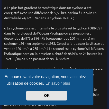
o Le plus fort gradient barométrique dans un cyclone a été
enregistré avec une différence de 5,50 hPa par km à Darwin en
Australie le 24/12/1974 dans le cyclone TRACY ;
o Le cyclone qui s'est intensifié le plus vite est le typhon FORREST
dans le nord-ouest de l'Océan Pacifique où sa pression est
descendue de 976 à 876 hPa (creusement de 100 millibars) en
seulement 24 h en septembre 1983. Ce qui a fait passer la vitesse du
vent de 120 km/h à 285 km/h ! Le second est le cyclone WILMA dans
l'Atlantique nord où la pression a chuté de 98 hPa en 24 heures les
18 et 19/10/2005 en passant de 980 à 882hPa.
o Le cyclone qui a produit la marée de tempête la plus haute a été
BATHURST BAY en Australie, en 1899, en causant des vagues
En poursuivant votre navigation, vous acceptez
déferlantes de 13 m ;
l’utilisation de cookies.
En savoir plus
o Le record de la vitesse du vent enregistré au sol a été dans le
cyclone WILMA, le 19/10/2005 avec des vents à 330.km/h. Puis le
OK
2ème est le cyclone GILBERT avec 320 km/h et une pression
atmosphèrique de 888 hPa en 1988.;