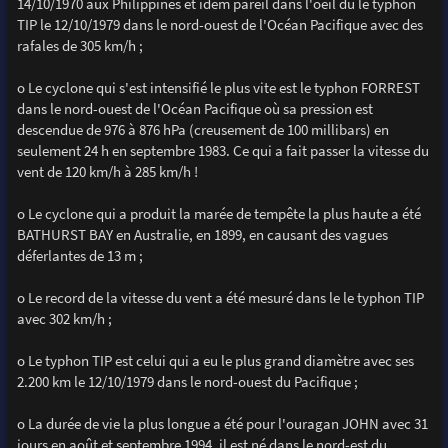
14/10/1970 aux Philippines et idem pareil dans l'oeil du le typhon
TIP le 12/10/1979 dans le nord-ouest de l'Océan Pacifique avec des
rafales de 305 km/h ;
o Le cyclone qui s'est intensifié le plus vite est le typhon FORREST
dans le nord-ouest de l'Océan Pacifique où sa pression est
descendue de 976 à 876 hPa (creusement de 100 millibars) en
seulement 24 h en septembre 1983. Ce qui a fait passer la vitesse du
vent de 120 km/h à 285 km/h !
o Le cyclone qui a produit la marée de tempête la plus haute a été
BATHURST BAY en Australie, en 1899, en causant des vagues
déferlantes de 13 m ;
o Le record de la vitesse du vent a été mesuré dans le le typhon TIP
avec 302 km/h ;
o Le typhon TIP est celui qui a eu le plus grand diamètre avec ses
2.200 km le 12/10/1979 dans le nord-ouest du Pacifique ;
o La durée de vie la plus longue a été pour l'ouragan JOHN avec 31
jours en août et septembre 1994, il est né dans le nord-est du