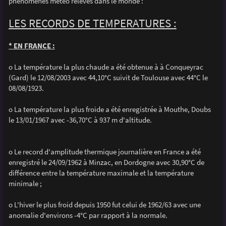
phénomènes météo relevés dans le monde :
a
g
e
LES RECORDS DE TEMPERATURES :
* EN FRANCE :
o La température la plus chaude a été obtenue à à Conqueyrac
(Gard) le 12/08/2003 avec 44,10°C suivit de Toulouse avec 44°C le
08/08/1923.
o La température la plus froide a été enregistrée à Mouthe, Doubs
le 13/01/1967 avec -36,70°C à 937 m d'altitude.
o Le record d'amplitude thermique journalière en France a été
enregistré le 24/09/1962 à Minzac, en Dordogne avec 30,90°C de
différence entre la température maximale et la température
minimale ;
o L'hiver le plus froid depuis 1950 fut celui de 1962/63 avec une
anomalie d'environs -4°C par rapport à la normale.