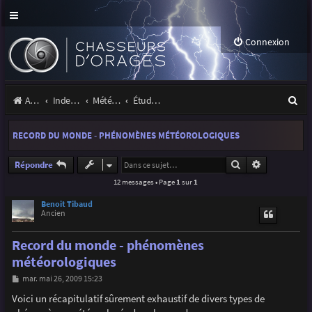
Connexion
R
Accueil
Index du forum
Météo et climatologie des orages
Étude de phénomènes orageux
e
RECORD DU MONDE - PHÉNOMÈNES MÉTÉOROLOGIQUES
c
h
Rechercher
Recherche a
Répondre
12 messages • Page
1
sur
1
e
r
Benoit Tibaud
Ancien
c
Record du monde - phénomènes
h
météorologiques
e
M
mar. mai 26, 2009 15:23
r
e
s
Voici un récapitulatif sûrement exhaustif de divers types de
s