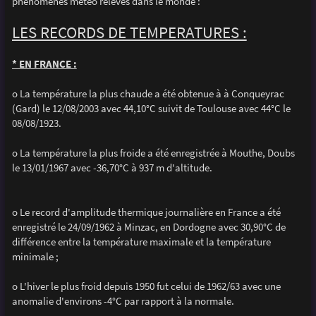
phénomènes météo relevés dans le monde :
a
g
e
LES RECORDS DE TEMPERATURES :
* EN FRANCE :
o La température la plus chaude a été obtenue à à Conqueyrac
(Gard) le 12/08/2003 avec 44,10°C suivit de Toulouse avec 44°C le
08/08/1923.
o La température la plus froide a été enregistrée à Mouthe, Doubs
le 13/01/1967 avec -36,70°C à 937 m d'altitude.
o Le record d'amplitude thermique journalière en France a été
enregistré le 24/09/1962 à Minzac, en Dordogne avec 30,90°C de
différence entre la température maximale et la température
minimale ;
o L'hiver le plus froid depuis 1950 fut celui de 1962/63 avec une
anomalie d'environs -4°C par rapport à la normale.