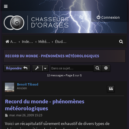
Connexion
R
Accueil
Index du forum
Météo et climatologie des orages
Étude de phénomènes orageux
e
RECORD DU MONDE - PHÉNOMÈNES MÉTÉOROLOGIQUES
c
h
Rechercher
Recherche a
Répondre
12 messages • Page
1
sur
1
e
r
Benoit Tibaud
Ancien
c
Record du monde - phénomènes
h
météorologiques
e
M
mar. mai 26, 2009 15:23
r
e
s
Voici un récapitulatif sûrement exhaustif de divers types de
s