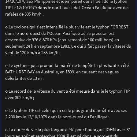
14/10/1970 aux Philippines et idem pareil dans l'oeil du le typhon
TIP le 12/10/1979 dans le nord-ouest de l'Océan Pacifique avec des
rafales de 305 km/h ;
o Le cyclone qui s'est intensifié le plus vite est le typhon FORREST
dans le nord-ouest de l'Océan Pacifique où sa pression est
descendue de 976 à 876 hPa (creusement de 100 millibars) en
seulement 24 h en septembre 1983. Ce qui a fait passer la vitesse du
vent de 120 km/h à 285 km/h !
o Le cyclone qui a produit la marée de tempête la plus haute a été
BATHURST BAY en Australie, en 1899, en causant des vagues
déferlantes de 13 m ;
o Le record de la vitesse du vent a été mesuré dans le le typhon TIP
avec 302 km/h ;
o Le typhon TIP est celui qui a eu le plus grand diamètre avec ses
2.200 km le 12/10/1979 dans le nord-ouest du Pacifique ;
o La durée de vie la plus longue a été pour l'ouragan JOHN avec 31
jours en août et septembre 1994, il est né dans le nord-est du