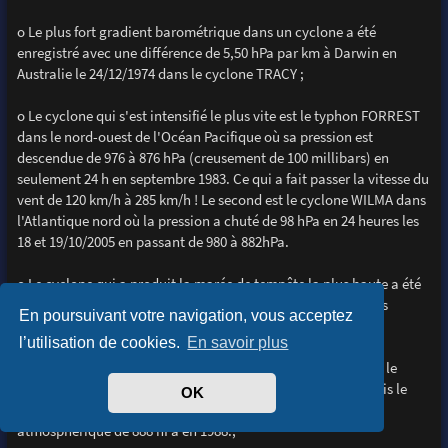
o Le plus fort gradient barométrique dans un cyclone a été
enregistré avec une différence de 5,50 hPa par km à Darwin en
Australie le 24/12/1974 dans le cyclone TRACY ;
o Le cyclone qui s'est intensifié le plus vite est le typhon FORREST
dans le nord-ouest de l'Océan Pacifique où sa pression est
descendue de 976 à 876 hPa (creusement de 100 millibars) en
seulement 24 h en septembre 1983. Ce qui a fait passer la vitesse du
vent de 120 km/h à 285 km/h ! Le second est le cyclone WILMA dans
l'Atlantique nord où la pression a chuté de 98 hPa en 24 heures les
18 et 19/10/2005 en passant de 980 à 882hPa.
o Le cyclone qui a produit la marée de tempête la plus haute a été
BATHURST BAY en Australie, en 1899, en causant des vagues
En poursuivant votre navigation, vous acceptez
déferlantes de 13 m ;
l’utilisation de cookies.
En savoir plus
o Le record de la vitesse du vent enregistré au sol a été dans le
cyclone WILMA, le 19/10/2005 avec des vents à 330.km/h. Puis le
OK
2ème est le cyclone GILBERT avec 320 km/h et une pression
atmosphèrique de 888 hPa en 1988.;