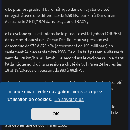
o Le plus fort gradient barométrique dans un cyclone a été
enregistré avec une différence de 5,50 hPa par km à Darwin en
Australie le 24/12/1974 dans le cyclone TRACY ;
o Le cyclone qui s'est intensifié le plus vite est le typhon FORREST
dans le nord-ouest de l'Océan Pacifique où sa pression est
descendue de 976 à 876 hPa (creusement de 100 millibars) en
seulement 24 h en septembre 1983. Ce qui a fait passer la vitesse du
vent de 120 km/h à 285 km/h ! Le second est le cyclone WILMA dans
l'Atlantique nord où la pression a chuté de 98 hPa en 24 heures les
18 et 19/10/2005 en passant de 980 à 882hPa.
o Le cyclone qui a produit la marée de tempête la plus haute a été
BATHURST BAY en Australie, en 1899, en causant des vagues
En poursuivant votre navigation, vous acceptez
déferlantes de 13 m ;
l’utilisation de cookies.
En savoir plus
o Le record de la vitesse du vent enregistré au sol a été dans le
cyclone WILMA, le 19/10/2005 avec des vents à 330.km/h. Puis le
OK
2ème est le cyclone GILBERT avec 320 km/h et une pression
atmosphèrique de 888 hPa en 1988.;