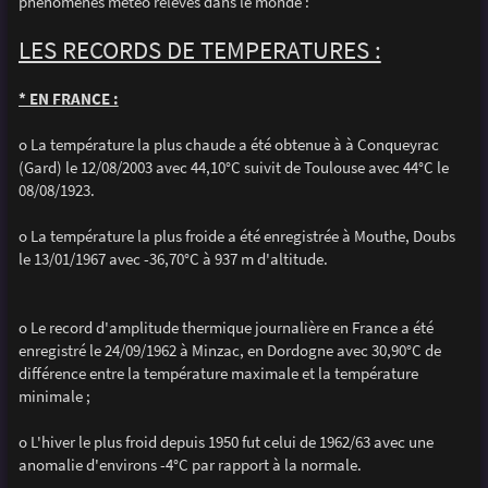
phénomènes météo relevés dans le monde :
a
g
e
LES RECORDS DE TEMPERATURES :
* EN FRANCE :
o La température la plus chaude a été obtenue à à Conqueyrac
(Gard) le 12/08/2003 avec 44,10°C suivit de Toulouse avec 44°C le
08/08/1923.
o La température la plus froide a été enregistrée à Mouthe, Doubs
le 13/01/1967 avec -36,70°C à 937 m d'altitude.
o Le record d'amplitude thermique journalière en France a été
enregistré le 24/09/1962 à Minzac, en Dordogne avec 30,90°C de
différence entre la température maximale et la température
minimale ;
o L'hiver le plus froid depuis 1950 fut celui de 1962/63 avec une
anomalie d'environs -4°C par rapport à la normale.