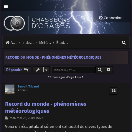
Connexion
R
Accueil
Index du forum
Météo et climatologie des orages
Étude de phénomènes orageux
e
RECORD DU MONDE - PHÉNOMÈNES MÉTÉOROLOGIQUES
c
h
Rechercher
Recherche a
Répondre
12 messages • Page
1
sur
1
e
r
Benoit Tibaud
Ancien
c
Record du monde - phénomènes
h
météorologiques
e
M
mar. mai 26, 2009 15:23
r
e
s
Voici un récapitulatif sûrement exhaustif de divers types de
s