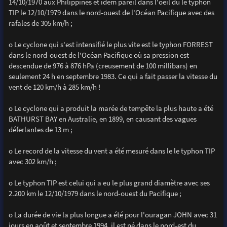
14/10/1970 aux Philippines et idem pareil dans l'oeil du le typhon
TIP le 12/10/1979 dans le nord-ouest de l'Océan Pacifique avec des
rafales de 305 km/h ;
o Le cyclone qui s'est intensifié le plus vite est le typhon FORREST
dans le nord-ouest de l'Océan Pacifique où sa pression est
descendue de 976 à 876 hPa (creusement de 100 millibars) en
seulement 24 h en septembre 1983. Ce qui a fait passer la vitesse du
vent de 120 km/h à 285 km/h !
o Le cyclone qui a produit la marée de tempête la plus haute a été
BATHURST BAY en Australie, en 1899, en causant des vagues
déferlantes de 13 m ;
o Le record de la vitesse du vent a été mesuré dans le le typhon TIP
avec 302 km/h ;
o Le typhon TIP est celui qui a eu le plus grand diamètre avec ses
2.200 km le 12/10/1979 dans le nord-ouest du Pacifique ;
o La durée de vie la plus longue a été pour l'ouragan JOHN avec 31
jours en août et septembre 1994, il est né dans le nord-est du