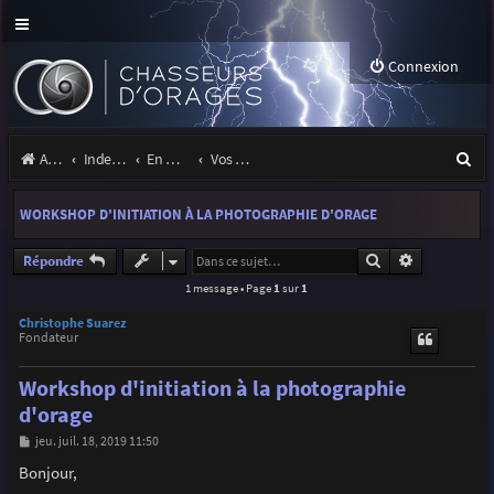
Connexion
R
Accueil
Index du forum
En marge des orages
Vos sites, projets, expositions
e
WORKSHOP D'INITIATION À LA PHOTOGRAPHIE D'ORAGE
c
h
Rechercher
Recherche a
Répondre
1 message • Page
1
sur
1
e
r
Christophe Suarez
Fondateur
c
Workshop d'initiation à la photographie
h
d'orage
e
M
jeu. juil. 18, 2019 11:50
r
e
s
Bonjour,
s