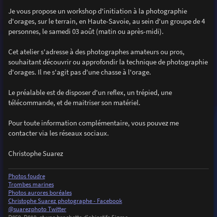
a
g
Je vous propose un workshop d'initiation à la photographie
e
d'orages, sur le terrain, en Haute-Savoie, au sein d'un groupe de 4
personnes, le samedi 03 août (matin ou après-midi).
Cet atelier s'adresse à des photographes amateurs ou pros,
souhaitant découvrir ou approfondir la technique de photographie
d'orages. Il ne s'agit pas d'une chasse à l'orage.
Le préalable est de disposer d'un reflex, un trépied, une
télécommande, et de maitriser son matériel.
Pour toute information complémentaire, vous pouvez me
contacter via les réseaux sociaux.
Christophe Suarez
Photos foudre
Trombes marines
Photos aurores boréales
Christophe Suarez photographe - Facebook
@suarezphoto Twitter
D850, D810, et une brochette d'objectifs Sigma