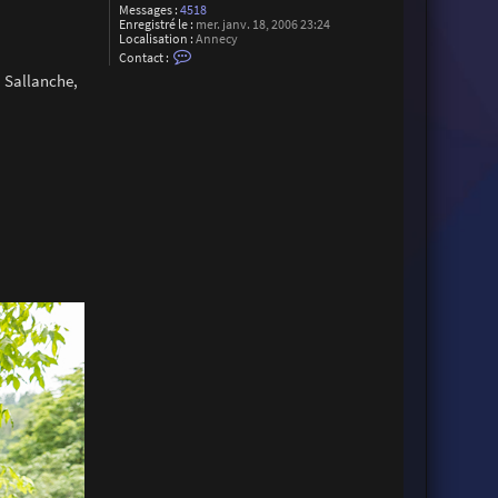
Messages :
4518
Enregistré le :
mer. janv. 18, 2006 23:24
Localisation :
Annecy
C
Contact :
o
a Sallanche,
n
t
a
c
t
e
r
C
h
r
i
s
t
o
p
h
e
S
u
a
r
e
z