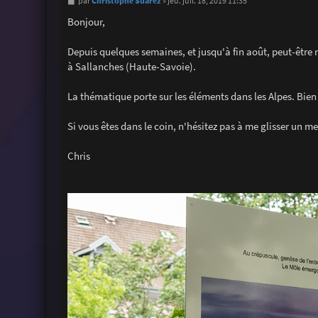
M
Christophe Suarez
par
»
jeu. juil. 18, 2019 11:35
e
s
Bonjour,
s
a
g
Depuis quelques semaines, et jusqu'à fin août, peut-être 
e
à Sallanches (Haute-Savoie).
La thématique porte sur les éléments dans les Alpes. Bien 
Si vous êtes dans le coin, n'hésitez pas à me glisser un m
Chris