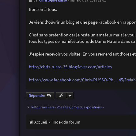
M
Christophe Russo
par
»
mar. nov. 17, 2015 21:01
e
s
Bonsoir à tous.
s
a
g
Je viens d'ouvrir un blog et une page Facebook en rappo
e
C'est sans pretention car je reste un amateur mais je vou
tous les types de manifestations de Dame Nature dans sa
J'espère recevoir vos visites. En vous remerciant d'ores et
http://chris-russo-35.blog4ever.com/articles
https://www.facebook.com/Chris-RUSSO-Ph ... 45/?ref=h
Répondre
Retourner vers « Vos sites, projets, expositions »
Accueil
Index du forum