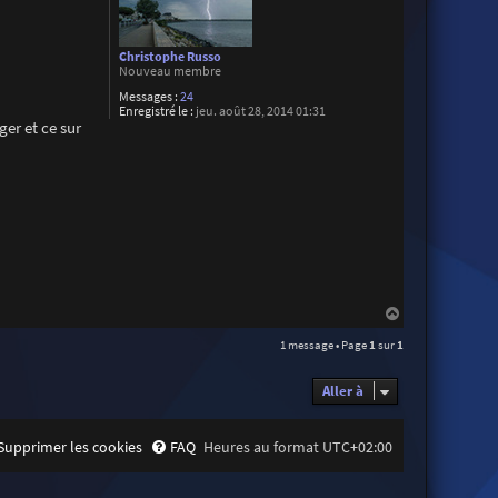
Christophe Russo
Nouveau membre
Messages :
24
Enregistré le :
jeu. août 28, 2014 01:31
er et ce sur
H
a
1 message • Page
1
sur
1
u
t
Aller à
Supprimer les cookies
FAQ
Heures au format
UTC+02:00