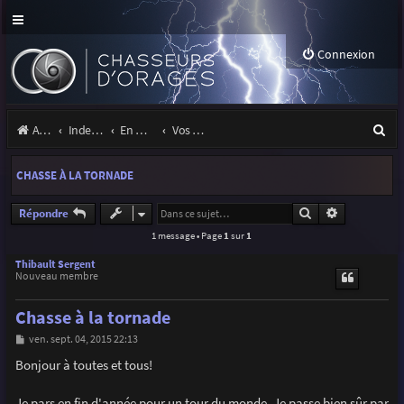
Connexion
R
Accueil
Index du forum
En marge des orages
Vos sites, projets, expositions
e
CHASSE À LA TORNADE
c
h
Rechercher
Recherche a
Répondre
1 message • Page
1
sur
1
e
r
Thibault Sergent
Nouveau membre
c
Chasse à la tornade
h
M
ven. sept. 04, 2015 22:13
e
e
s
Bonjour à toutes et tous!
r
s
a
g
Je pars en fin d'année pour un tour du monde. Je passe bien sûr par