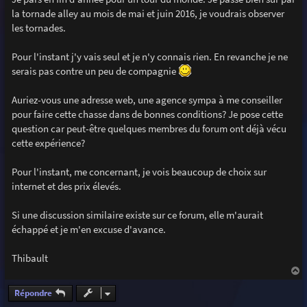
e
la tornade alley au mois de mai et juin 2016, je voudrais observer
les tornades.
Pour l'instant j'y vais seul et je n'y connais rien. En revanche je ne
serais pas contre un peu de compagnie
Auriez-vous une adresse web, une agence sympa à me conseiller
pour faire cette chasse dans de bonnes conditions? Je pose cette
question car peut-être quelques membres du forum ont déjà vécu
cette expérience?
Pour l'instant, me concernant, je vois beaucoup de choix sur
internet et des prix élevés.
Si une discussion similaire existe sur ce forum, elle m'aurait
échappé et je m'en excuse d'avance.
Thibault
a
u
Répondre
t