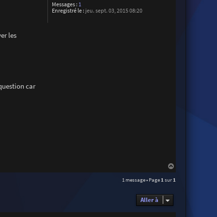
Messages :
1
Enregistré le :
jeu. sept. 03, 2015 08:20
er les
question car
H
a
1 message • Page
1
sur
1
u
t
Aller à