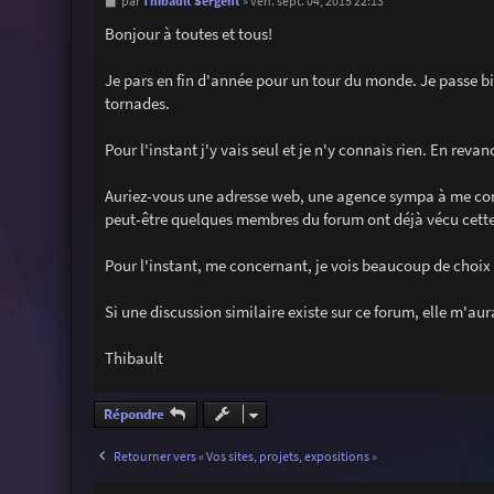
M
Thibault Sergent
par
»
ven. sept. 04, 2015 22:13
e
s
Bonjour à toutes et tous!
s
a
g
Je pars en fin d'année pour un tour du monde. Je passe bie
e
tornades.
Pour l'instant j'y vais seul et je n'y connais rien. En re
Auriez-vous une adresse web, une agence sympa à me conse
peut-être quelques membres du forum ont déjà vécu cett
Pour l'instant, me concernant, je vois beaucoup de choix s
Si une discussion similaire existe sur ce forum, elle m'au
Thibault
Répondre
Retourner vers « Vos sites, projets, expositions »