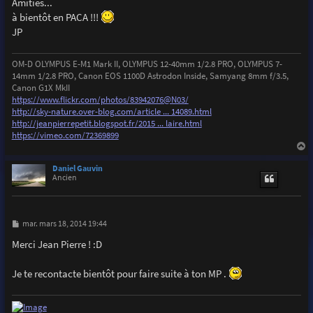
Amitiés...
à bientôt en PACA !!!
JP
OM-D OLYMPUS E-M1 Mark II, OLYMPUS 12-40mm 1/2.8 PRO, OLYMPUS 7-
14mm 1/2.8 PRO, Canon EOS 1100D Astrodon Inside, Samyang 8mm f/3.5,
Canon G1X MkII
https://www.flickr.com/photos/83942076@N03/
http://sky-nature.over-blog.com/article ... 14089.html
http://jeanpierrepetit.blogspot.fr/2015 ... laire.html
https://vimeo.com/72369899
a
u
Daniel Gauvin
t
Ancien
M
mar. mars 18, 2014 19:44
e
s
Merci Jean Pierre ! :D
s
a
g
Je te recontacte bientôt pour faire suite à ton MP .
e