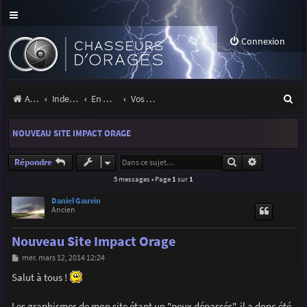
Connexion
R
Accueil
Index du forum
En marge des orages
Vos sites, projets, expositions
e
NOUVEAU SITE IMPACT ORAGE
c
h
Rechercher
Recherche a
Répondre
5 messages • Page
1
sur
1
e
r
Daniel Gauvin
Ancien
c
Nouveau Site Impact Orage
h
M
mer. mars 12, 2014 12:24
e
e
s
Salut à tous !
r
s
a
g
Les graphismes de mon site étant un "peux dépassés", il a donc été