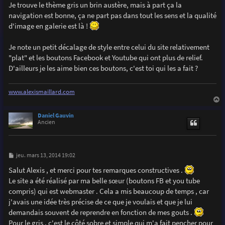
Je trouve le thème gris un brin austère, mais à part ça la
navigation est bonne, ça ne part pas dans tout les sens et la qualité
d'image en galerie est là !
Je note un petit décalage de style entre celui du site relativement
"plat" et les boutons Facebook et Youtube qui ont plus de relief.
D'ailleurs je les aime bien ces boutons, c'est toi qui les a fait ?
www.alexismaillard.com
a
u
Daniel Gauvin
t
Ancien
M
jeu. mars 13, 2014 19:02
e
s
Salut Alexis , et merci pour tes remarques constructives .
s
Le site a été réalisé par ma belle sœur (boutons FB et you tube
a
g
compris) qui est webmaster . Cela a mis beaucoup de temps , car
e
j'avais une idée très précise de ce que je voulais et que je lui
demandais souvent de reprendre en fonction de mes gouts .
Pour le gris , c'est le côté sobre et simple qui m'a fait pencher pour