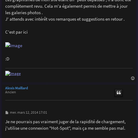
e
complètement revu. Cela m'a également permis de mettre à jour
les galeries photos .
J' attends avec intérêt vos remarques et suggestions en retour .
C'est par ici
:D
a
u
Alexis Maillard
t
Ancien
M
mer. mars 12, 2014 17:01
e
s
Je ne pourrais pas vraiment juger de la rapidité de chargement,
s
j'utilise une connexion "Hot-Spot", mais ça me semble pas mal.
a
g
e