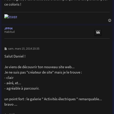
ce coloris !
a
u
JPP04
t
Habitué
M
sam. mars 15, 2014 20:35
e
s
Salut Daniel !
s
a
g
Je viens de découvrir ton nouveau site web...
e
Je ne suis pas "créateur de site" mais je le trouve :
- clair
- aéré, et...
- agréable à parcourir.
un point fort : le galerie " Activités électriques " remarquable...
bravo ...