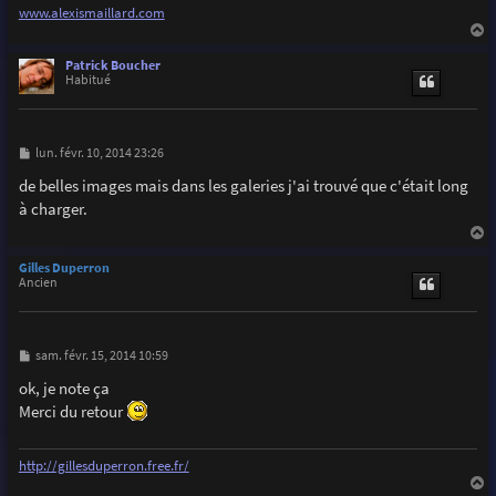
www.alexismaillard.com
a
u
Patrick Boucher
t
Habitué
M
lun. févr. 10, 2014 23:26
e
s
de belles images mais dans les galeries j'ai trouvé que c'était long
s
à charger.
a
g
e
a
u
Gilles Duperron
t
Ancien
M
sam. févr. 15, 2014 10:59
e
s
ok, je note ça
s
Merci du retour
a
g
e
http://gillesduperron.free.fr/