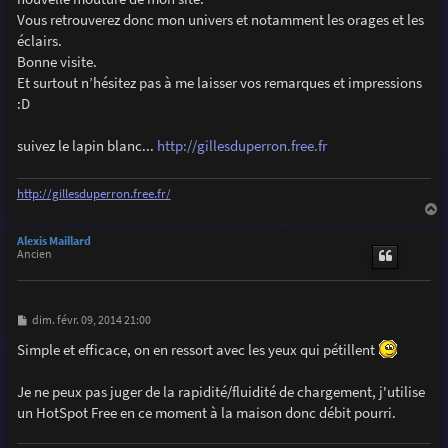
e
Vous retrouverez donc mon univers et notamment les orages et les
éclairs.
Bonne visite.
Et surtout n’hésitez pas à me laisser vos remarques et impressions
:D
suivez le lapin blanc...
http://gillesduperron.free.fr
http://gillesduperron.free.fr/
a
u
Alexis Maillard
t
Ancien
M
dim. févr. 09, 2014 21:00
e
s
Simple et efficace, on en ressort avec les yeux qui pétillent
s
a
g
Je ne peux pas juger de la rapidité/fluidité de chargement, j'utilise
e
un HotSpot Free en ce moment à la maison donc débit pourri.