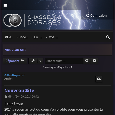
Connexion
R
Accueil
Index du forum
En marge des orages
Vos sites, projets, expositions
e
NOUVEAU SITE
c
h
Rechercher
Recherche a
Répondre
6 messages • Page
1
sur
1
e
r
Gilles Duperron
Ancien
c
Nouveau Site
h
M
dim. févr. 09, 2014 20:42
e
e
s
Salut à tous.
r
s
2014 a redémarré et du coup j'en profite pour vous présenter la
a
g
nouvelle mouture de mon site.