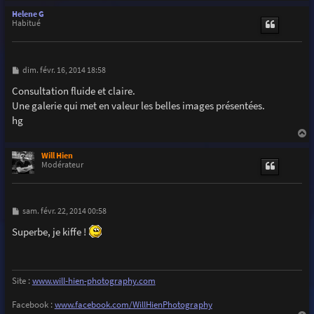
a
u
Helene G
t
Habitué
M
dim. févr. 16, 2014 18:58
e
s
Consultation fluide et claire.
s
Une galerie qui met en valeur les belles images présentées.
a
g
hg
e
a
u
Will Hien
t
Modérateur
M
sam. févr. 22, 2014 00:58
e
s
Superbe, je kiffe !
s
a
g
e
Site :
www.will-hien-photography.com
Facebook :
www.facebook.com/WillHienPhotography