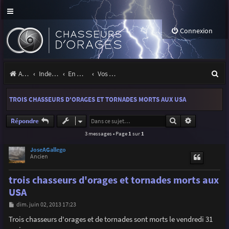
Connexion
R
Accueil
Index du forum
En marge des orages
Vos sites, projets, expositions
e
TROIS CHASSEURS D'ORAGES ET TORNADES MORTS AUX USA
c
h
Rechercher
Recherche a
Répondre
3 messages • Page
1
sur
1
e
r
JoseAGallego
Ancien
c
trois chasseurs d'orages et tornades morts aux
h
USA
e
M
dim. juin 02, 2013 17:23
r
e
s
Trois chasseurs d'orages et de tornades sont morts le vendredi 31
s