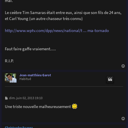
mai.
a
g
e
Le ceèbre Tim Samaras était entre eux, ainsi que son fils de 24 ans,
et Carl Young (un autre chasseur très connu)
http://www.wptv.com/dpp/news/national/t ... ma-tornado
Faut faire gaffe vraiement.....
R.I.P.
a
u
Jean-matthieu Garot
t
Habitué
M
dim. juin 02, 2013 19:10
e
s
Une triste nouvelle malheureusement
s
a
g
e
a
u
Christophe Suarez