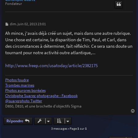
t
Fondateur
M
dim. juin 02, 2013 23:01
e
s
Ah mince, j'avais déjà créé un sujet, mais dans une autre rubrique.
s
Une chose est certaine, la disparition de Tim, Paul, et Carl, dans
a
g
des circonstances à déterminer, fait réfléchir. Ce sera sans doute un
e
tournant pour notre activité outre atlantique,...
http://www.freep.com/usatoday/article/2382175
Photos foudre
Trombes marines
Photos aurores boréales
Christophe Suarez photographe - Facebook
@suarezphoto Twitter
D850, D810, et une brochette d'objectifs Sigma
a
u
Répondre
t
3 messages • Page
1
sur
1