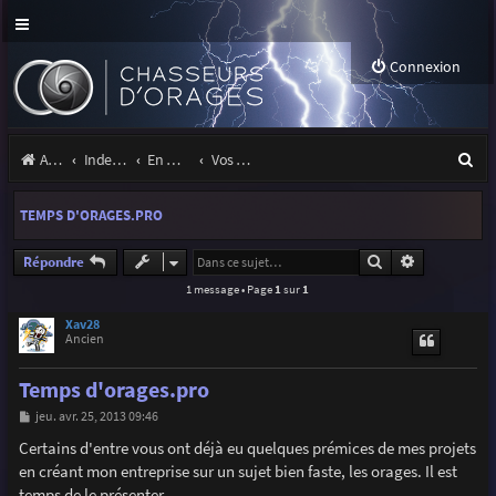
Connexion
R
Accueil
Index du forum
En marge des orages
Vos sites, projets, expositions
e
TEMPS D'ORAGES.PRO
c
h
Rechercher
Recherche a
Répondre
1 message • Page
1
sur
1
e
r
Xav28
Ancien
c
Temps d'orages.pro
h
M
jeu. avr. 25, 2013 09:46
e
e
s
Certains d'entre vous ont déjà eu quelques prémices de mes projets
r
s
en créant mon entreprise sur un sujet bien faste, les orages. Il est
a
g
temps de le présenter.