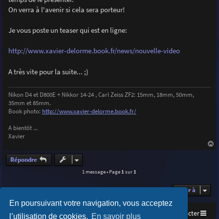
e
On verra à l'avenir si cela sera porteur!
Je vous poste un teaser qui est en ligne:
http://www.xavier-delorme.book.fr/news/nouvelle-video
A très vite pour la suite... ;)
Nikon D4 et D800E + Nikkor 14-24 , Carl Zeiss ZF2: 15mm, 18mm, 50mm,
35mm et 85mm.
Book photo:
http://www.xavier-delorme.book.fr/
A bientôt ...
Xavier
a
u
Répondre
t
1 message • Page
1
sur
1
Aller à
En poursuivant votre navigation, vous acceptez
Accueil
Index du forum
Nous contacter
l’utilisation de cookies.
En savoir plus