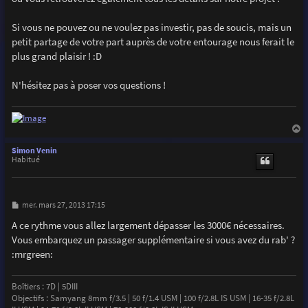
Si vous ne pouvez ou ne voulez pas investir, pas de soucis, mais un
petit partage de votre part auprès de votre entourage nous ferait le
plus grand plaisir ! :D
N'hésitez pas à poser vos questions !
a
u
Simon Venin
t
Habitué
M
mer. mars 27, 2013 17:15
e
s
A ce rythme vous allez largement dépasser les 3000€ nécessaires.
s
Vous embarquez un passager supplémentaire si vous avez du rab' ?
a
g
:mrgreen:
e
Boîtiers : 7D | 5DIII
Objectifs : Samyang 8mm f/3.5 | 50 f/1.4 USM | 100 f/2.8L IS USM | 16-35 f/2.8L