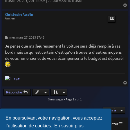
II USM | 24-70 f/2.8L II USM | 70-200 f/2.8L IS II USM
a
u
Christophe Asselin
t
Ancien
M
mer. mars 27, 2013 17:45
e
s
Je pense que malheureusement la voiture sera déjà remplie à ras
s
bord mais ce qui est certain c'est qu'on trouvera d'autres moyens
a
g
de vous remercier et de vous récompenser si le budget est dépassé !
e
a
u
Répondre
t
3 messages • Page
1
sur
1
Aller à
En poursuivant votre navigation, vous acceptez
Accueil
Index du forum
Nous contacter
l’utilisation de cookies.
En savoir plus