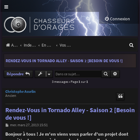
Connexion
R
Accueil
Index du forum
En marge des orages
Vos sites, projets, expositions
e
RENDEZ-VOUS IN TORNADO ALLEY - SAISON 2 [BESOIN DE VOUS !]
c
h
Rechercher
Recherche a
Répondre
3 messages • Page
1
sur
1
e
r
Christophe Asselin
Ancien
c
Rendez-Vous in Tornado Alley - Saison 2 [Besoin
h
de vous !]
e
M
mer. mars 27, 2013 15:51
r
e
s
Bonjour à tous ! Je m'en viens vous parler d'un projet dont
s