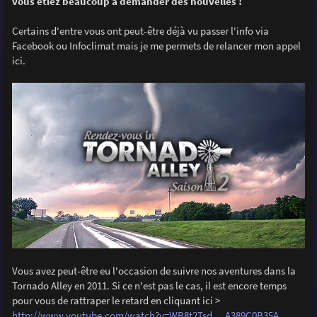
vous étiez beaucoup à demander des nouvelles !
a
g
e
Certains d'entre vous ont peut-être déjà vu passer l'info via
Facebook ou Infoclimat mais je me permets de relancer mon appel
ici.
Vous avez peut-être eu l'occasion de suivre nos aventures dans la
Tornado Alley en 2011. Si ce n'est pas le cas, il est encore temps
pour vous de rattraper le retard en cliquant ici >
http://www.youtube.com/watch?v=WB8t2Tsd ... A389C0B35A
.