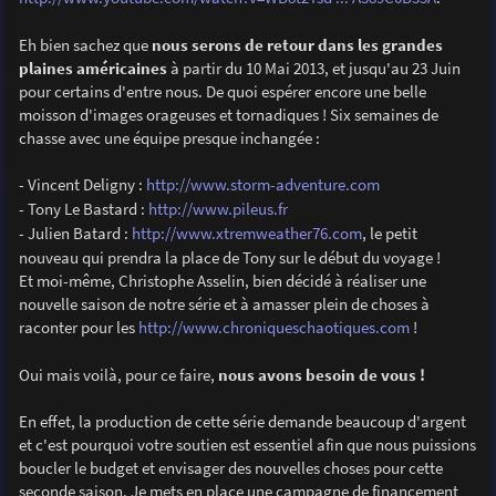
Eh bien sachez que
nous serons de retour dans les grandes
plaines américaines
à partir du 10 Mai 2013, et jusqu'au 23 Juin
pour certains d'entre nous. De quoi espérer encore une belle
moisson d'images orageuses et tornadiques ! Six semaines de
chasse avec une équipe presque inchangée :
- Vincent Deligny :
http://www.storm-adventure.com
- Tony Le Bastard :
http://www.pileus.fr
- Julien Batard :
http://www.xtremweather76.com
, le petit
nouveau qui prendra la place de Tony sur le début du voyage !
Et moi-même, Christophe Asselin, bien décidé à réaliser une
nouvelle saison de notre série et à amasser plein de choses à
raconter pour les
http://www.chroniqueschaotiques.com
!
Oui mais voilà, pour ce faire,
nous avons besoin de vous !
En effet, la production de cette série demande beaucoup d'argent
et c'est pourquoi votre soutien est essentiel afin que nous puissions
boucler le budget et envisager des nouvelles choses pour cette
seconde saison. Je mets en place une campagne de financement