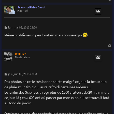
a
u
Jean-matthieu Garot
t
Habitué
M
lun. mai 06, 2013 23:20
e
s
Même problème un peu lointain,mais bonne expo
s
a
g
e
a
u
Will Hien
t
Modérateur
M
jeu. juin 06, 2013 23:38
e
s
Des photos de cette très bonne soirée malgré ce jour-là beaucoup
s
de pluie et un froid qui aura refroidi certaines ardeurs...
a
g
Le jardin des Sciences a reçu plus de 1300 visiteurs de 20 h à minuit
e
ce jour-là ; env. 600 ont dû passer par mon expo qui se trouvait tout
au fond du jardin.
Quelques ventes, des contacts intéressants pour la suite et surtout