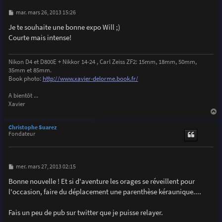
M
mar. mars 26, 2013 15:26
e
s
Je te souhaite une bonne expo Will ;)
s
Courte mais intense!
a
g
e
Nikon D4 et D800E + Nikkor 14-24 , Carl Zeiss ZF2: 15mm, 18mm, 50mm,
35mm et 85mm.
Book photo:
http://www.xavier-delorme.book.fr/
A bientôt ...
Xavier
a
u
Christophe Suarez
t
Fondateur
M
mer. mars 27, 2013 02:15
e
s
Bonne nouvelle ! Et si d'aventure les orages se réveillent pour
s
l'occasion, faire du déplacement une parenthèse kéraunique....
a
g
e
Fais un peu de pub sur twitter que je puisse relayer.