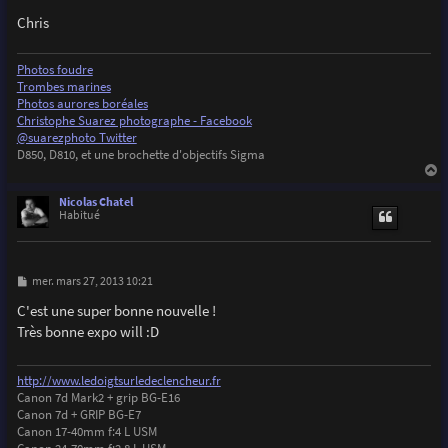
Chris
Photos foudre
Trombes marines
Photos aurores boréales
Christophe Suarez photographe - Facebook
@suarezphoto Twitter
D850, D810, et une brochette d'objectifs Sigma
a
u
Nicolas Chatel
t
Habitué
M
mer. mars 27, 2013 10:21
e
s
C'est une super bonne nouvelle !
s
Très bonne expo will :D
a
g
e
http://www.ledoigtsurledeclencheur.fr
Canon 7d Mark2 + grip BG-E16
Canon 7d + GRIP BG-E7
Canon 17-40mm f:4 L USM