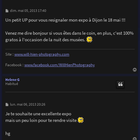
M
dim. mai 05, 2013 17:40
e
s
Un petit UP pour vous resignaler mon expo à Dijon le 18 mai !!!
s
a
g
Venez me dire bonjour si vous êtes dans le coin, en plus, c'est 100%
e
gratos à l'occasion de la nuit des musées.
Site :
www.will-hien-photography.com
Facebook :
www.facebook.com/WillHienPhotography
a
u
Helene G
t
Habitué
M
lun. mai 06, 2013 20:26
e
s
Je te souhaite une excellente expo
s
mais un peu loin pour te rendre visite
a
g
e
hg