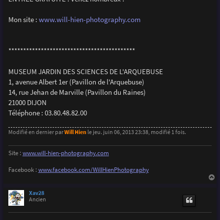
Mon site :
www.will-hien-photography.com
*******************************************
MUSEUM JARDIN DES SCIENCES DE L'ARQUEBUSE
1, avenue Albert 1er (Pavillon de l'Arquebuse)
14, rue Jehan de Marville (Pavillon du Raines)
21000 DIJON
Téléphone : 03.80.48.82.00
Modifié en dernier par
Will Hien
le jeu. juin 06, 2013 23:38, modifié 1 fois.
Site :
www.will-hien-photography.com
Facebook :
www.facebook.com/WillHienPhotography
a
u
Xav28
t
Ancien