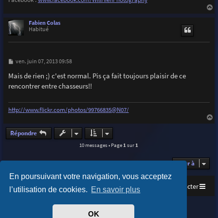
a
u
Fabien Colas
t
Habitué
M
ven. juin 07, 2013 09:58
e
s
Mais de rien ;) c'est normal. Pis ça fait toujours plaisir de ce
s
rencontrer entre chasseurs!!
a
g
e
http://www.flickr.com/photos/99766835@N07/
a
u
Répondre
t
10 messages • Page
1
sur
1
Aller à
En poursuivant votre navigation, vous acceptez
Accueil
Index du forum
Nous contacter
l’utilisation de cookies.
En savoir plus
Purplexion style by
Ian Bradley
OK
Développé par
phpBB
® Forum Software © phpBB Limited