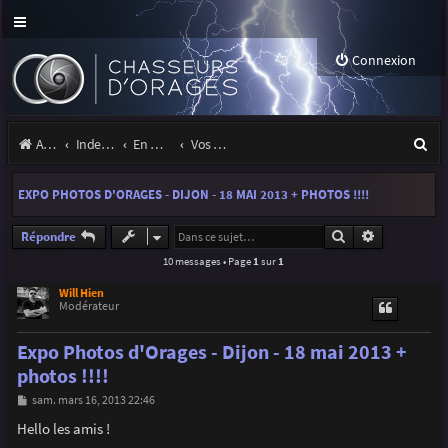
Connexion
R
Accueil
Index du forum
En marge des orages
Vos sites, projets, expositions
e
EXPO PHOTOS D'ORAGES - DIJON - 18 MAI 2013 + PHOTOS !!!!
c
h
Rechercher
Recherche a
Répondre
10 messages • Page
1
sur
1
e
r
Will Hien
Modérateur
c
Expo Photos d'Orages - Dijon - 18 mai 2013 +
h
photos !!!!
e
M
sam. mars 16, 2013 22:46
r
e
s
Hello les amis !
s