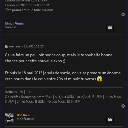
Canon 24-70mm f:2.8 L USM
Canon 70-200mm f:2.8 L USM
Tête panoramique faite maison
a
u
Simon Venin
t
Habitué
M
mer. mars 27, 2013 11:23
e
s
Ca va faire un peu loin sur ce coup, mais je te souhaite bonne
s
chance pour cette nouvelle expo ;)
a
g
e
Et puis le 18 mai 2013 je suis de sortie, on va se prendre un énorme
crac boum dans le coin entre 20h et minuit tu verras
Boîtiers : 7D | 5DIII
Objectifs : Samyang 8mm f/3.5 | 50 f/1.4 USM | 100 f/2.8L IS USM | 16-35 f/2.8L
II USM | 24-70 f/2.8L II USM | 70-200 f/2.8L IS II USM
a
u
Will Hien
t
Modérateur