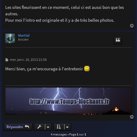
e
s
Les sites fleurissent en ce moment, celui ci est aussi bon que les
s
autres.
a
g
Pour moi l'intro est originale et il y a de très belles photos.
e
a
u
Martial
t
Ancien
M
mer. janv. 16, 2013 21:56
e
s
Merci bien, ça m'encourage à l'entretenir
s
a
g
e
a
u
Répondre
t
4 messages • Page
1
sur
1