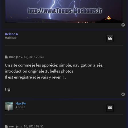
a
u
Helene G
t
Habitué
M
mar. janv. 15, 2013 20:53
e
s
Un site comme je les apprécie: simple, navigation aisée,
s
introduction originale :P, belles photos
a
g
Il est enregistré et je vais y revenir .
e
Hg
a
u
Max Py
t
Ancien
M
mer. janv. 16, 2013 09:51