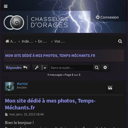
Connexion
R
Accueil
Index du forum
En marge des orages
Vos sites, projets, expositions
e
MON SITE DÉDIÉ À MES PHOTOS, TEMPS-MÉCHANTS.FR
c
h
Rechercher
Recherche a
Répondre
4 messages • Page
1
sur
1
e
r
Martial
Ancien
c
Mon site dédié à mes photos, Temps-
h
Méchants.fr
e
M
mar. janv. 15, 2013 18:46
r
e
s
Bien le bonjour !
s