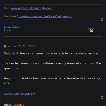
Site :
www.will-hien-photography.com
Facebook :
www.facebook.com/WillHienPhotography
a
u
Alexis Maillard
t
Ancien
M
lun. févr. 25, 2013 08:18
e
s
Salut Will, très certainement un soucis de lenteur coté server hier.
s
a
g
J'avais le même soucis sur différents navigateurs et autant sur Mac
e
que sur Pc.
Aujourd'hui tout va bien, même avec le cache désactivé ça charge
vite.
www.alexismaillard.com
a
u
Will Hien