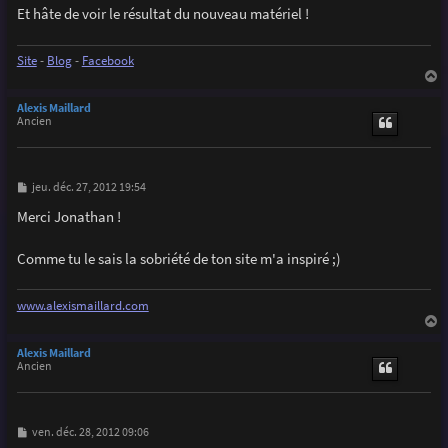
g
Et hâte de voir le résultat du nouveau matériel !
e
Site
-
Blog
-
Facebook
a
u
Alexis Maillard
t
Ancien
M
jeu. déc. 27, 2012 19:54
e
s
Merci Jonathan !
s
a
g
Comme tu le sais la sobriété de ton site m'a inspiré ;)
e
www.alexismaillard.com
a
u
Alexis Maillard
t
Ancien
M
ven. déc. 28, 2012 09:06
e