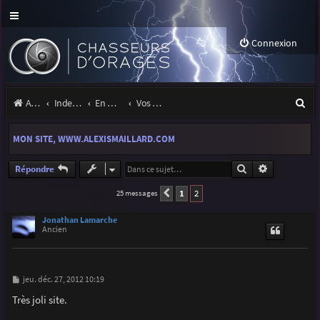
Connexion
R
Accueil
Index du forum
En marge des orages
Vos sites, projets, expositions
e
MON SITE, WWW.ALEXISMAILLARD.COM
c
h
Rechercher
Recherche a
Répondre
e
1
2
25 messages
Précédente
r
Jonathan Lamarche
Ancien
c
h
e
M
jeu. déc. 27, 2012 10:19
e
r
s
Très joli site.
s
a