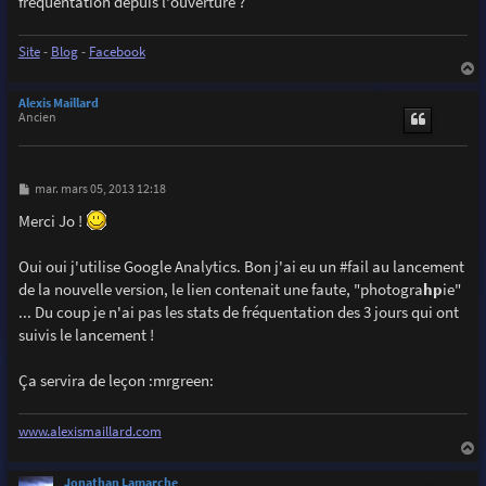
fréquentation depuis l'ouverture ?
Site
-
Blog
-
Facebook
a
u
Alexis Maillard
t
Ancien
M
mar. mars 05, 2013 12:18
e
s
Merci Jo !
s
a
g
Oui oui j'utilise Google Analytics. Bon j'ai eu un #fail au lancement
e
de la nouvelle version, le lien contenait une faute, "photogra
hp
ie"
... Du coup je n'ai pas les stats de fréquentation des 3 jours qui ont
suivis le lancement !
Ça servira de leçon :mrgreen:
www.alexismaillard.com
a
u
Jonathan Lamarche