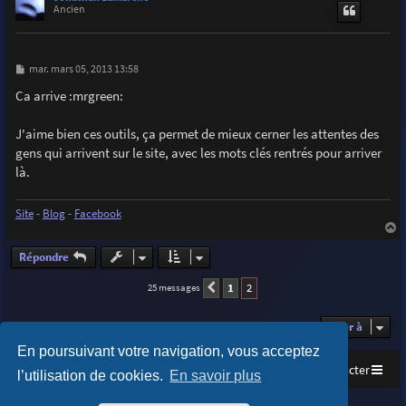
t
Ancien
M
mar. mars 05, 2013 13:58
e
s
Ca arrive :mrgreen:
s
a
g
J'aime bien ces outils, ça permet de mieux cerner les attentes des
e
gens qui arrivent sur le site, avec les mots clés rentrés pour arriver
là.
Site
-
Blog
-
Facebook
a
u
Répondre
t
1
2
25 messages
Précédente
Aller à
En poursuivant votre navigation, vous acceptez
Accueil
Index du forum
Nous contacter
l’utilisation de cookies.
En savoir plus
Purplexion style by
Ian Bradley