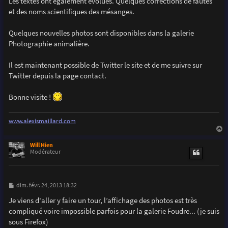
Les textes ont également évolués. Quelques corrections de fautes
et des noms scientifiques des mésanges.
Quelques nouvelles photos sont disponibles dans la galerie
Photographie animalière.
Il est maintenant possible de Twitter le site et de me suivre sur
Twitter depuis la page contact.
Bonne visite !
www.alexismaillard.com
a
u
Will Hien
t
Modérateur
M
dim. févr. 24, 2013 18:32
e
s
Je viens d'aller y faire un tour, l’affichage des photos est très
s
compliqué voire impossible parfois pour la galerie Foudre... (je suis
a
g
sous Firefox)
e