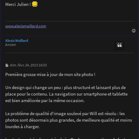
s
Merci Julien !
s
a
g
e
www.alexismaillard.com
a
u
Alexis Maillard
t
Ancien
M
dim. févr. 24, 2013 16:53
e
s
Première grosse mise à jour de mon site photo !
s
a
g
Un design qui change un peu : plus structuré et laissant plus de
e
place pour le contenu. La navigation sur smartphone et tablette
est bien améliorée par la même occasion.
Le problème de qualité d'image soulevé par Will est résolu : les
photos sont désormais plus grandes, de meilleure qualité et moins
lourdes à charger.