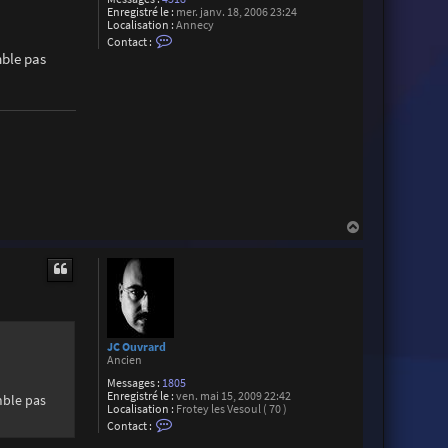
Enregistré le :
mer. janv. 18, 2006 23:24
Localisation :
Annecy
C
Contact :
o
mble pas
n
t
a
c
t
e
r
C
h
r
i
s
t
H
o
a
p
u
h
t
e
S
u
a
r
e
JC Ouvrard
z
Ancien
Messages :
1805
Enregistré le :
ven. mai 15, 2009 22:42
mble pas
Localisation :
Frotey les Vesoul ( 70 )
C
Contact :
o
n