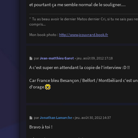
et pourtant ça me semble normal de le souligner....
" Tu as beau avoir le dernier Matos dernier Cri, si tu ne sais pas ress
compris...
Mon book photo :
http://www.jcouvrard.book.fr
M
Jean-matthieu Garot
par
»
jeu. août 09, 2012 17:18
e
s
A c'est super en attendant la copie de l'interview :D !!
s
a
g
Car France bleu Besançon / Belfort / Montbéliard c'est un 
e
d'orage
M
Jonathan Lamarche
par
»
jeu. août 30, 2012 14:37
e
s
Bravo à toi !
s
a
g