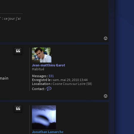
t
a
c
t
: ce jour j'ai
e
r
J
C
O
H
u
v
a
r
u
a
t
r
d
Jean-matthieu Garot
Habitué
Messages :
331
emain
Enregistré le :
sam. mai 29, 2010 13:44
Localisation :
Cosne Cours sur Loire (58)
C
Contact :
o
n
H
t
a
a
u
c
t
t
e
r
J
e
a
Jonathan Lamarche