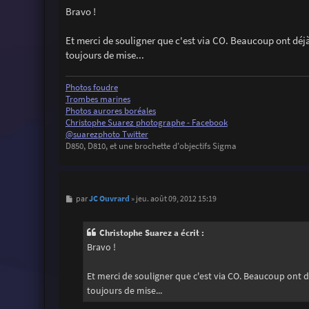
s
Bravo !
s
a
g
Et merci de souligner que c'est via CO. Beaucoup ont dé
e
toujours de mise...
Photos foudre
Trombes marines
Photos aurores boréales
Christophe Suarez photographe - Facebook
@suarezphoto Twitter
D850, D810, et une brochette d'objectifs Sigma
M
JC Ouvrard
par
»
jeu. août 09, 2012 15:19
e
s
s
Christophe Suarez a écrit :
a
g
Bravo !
e
Et merci de souligner que c'est via CO. Beaucoup ont
toujours de mise...