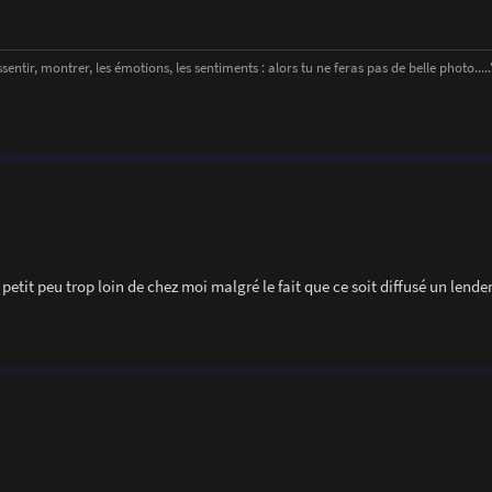
entir, montrer, les émotions, les sentiments : alors tu ne feras pas de belle photo....." 
petit peu trop loin de chez moi malgré le fait que ce soit diffusé un lend