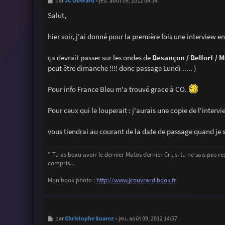
M
JC Ouvrard
par
»
jeu. août 09, 2012 08:34
e
s
Salut,
s
a
g
hier soir, j'ai donné pour la première fois une interview 
e
ça devrait passer sur les ondes de
Besançon / Belfort / 
peut être dimanche !!!! donc passage Lundi ..... )
Pour info France Bleu m'a trouvé grace à CO.
Pour ceux qui le louperait : j'aurais une copie de l'intervie
vous tiendrai au courant de la date de passage quand je 
" Tu as beau avoir le dernier Matos dernier Cri, si tu ne sais pas ress
compris...
Mon book photo :
http://www.jcouvrard.book.fr
M
Christophe Suarez
par
»
jeu. août 09, 2012 14:57
e