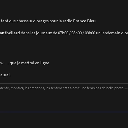
en tant que chasseur d'orages pour la radio
France Bleu
Montbéliard
dans les journaux de 07h00 / 08h00 / 09h00 un lendemain d'ora
w .... que je mettrai en ligne
saurai.
entir, montrer, les émotions, les sentiments : alors tu ne feras pas de belle photo....." 