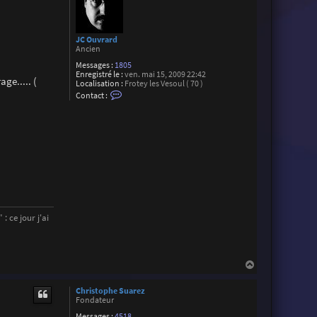
JC Ouvrard
Ancien
Messages :
1805
Enregistré le :
ven. mai 15, 2009 22:42
ge..... (
Localisation :
Frotey les Vesoul ( 70 )
C
Contact :
o
n
t
a
c
t
e
r
J
C
O
u
v
: ce jour j'ai
r
a
r
d
H
a
u
Christophe Suarez
t
Fondateur
Messages :
4518