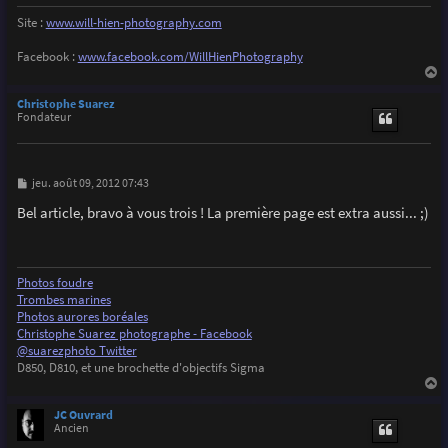
Site :
www.will-hien-photography.com
Facebook :
www.facebook.com/WillHienPhotography
a
u
Christophe Suarez
t
Fondateur
M
jeu. août 09, 2012 07:43
e
s
Bel article, bravo à vous trois ! La première page est extra aussi... ;)
s
a
g
e
Photos foudre
Trombes marines
Photos aurores boréales
Christophe Suarez photographe - Facebook
@suarezphoto Twitter
D850, D810, et une brochette d'objectifs Sigma
a
u
JC Ouvrard
t
Ancien