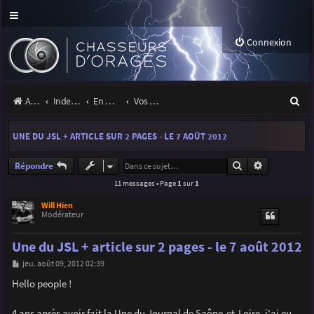
Connexion
R
Accueil
Index du forum
En marge des orages
Vos sites, projets, expositions
e
UNE DU JSL + ARTICLE SUR 2 PAGES - LE 7 AOÛT 2012
c
h
Rechercher
Recherche a
Répondre
11 messages • Page
1
sur
1
e
r
Will Hien
Modérateur
c
Une du JSL + article sur 2 pages - le 7 août 2012
h
M
jeu. août 09, 2012 02:39
e
e
s
Hello people !
r
s
a
g
4 ans après avoir fait la Une du Journal de Saône-et-Loire, j'ai eu