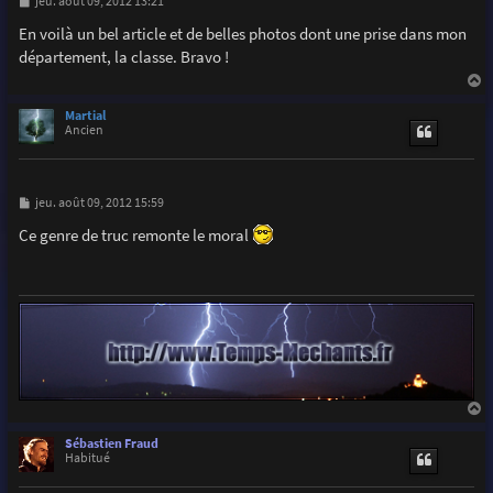
M
jeu. août 09, 2012 13:21
e
s
En voilà un bel article et de belles photos dont une prise dans mon
s
département, la classe. Bravo !
a
g
e
a
u
Martial
t
Ancien
M
jeu. août 09, 2012 15:59
e
s
Ce genre de truc remonte le moral
s
a
g
e
a
u
Sébastien Fraud
t
Habitué