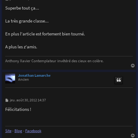
e
s
Superbe tout ça...
s
a
g
La très grande classe...
e
En plus l'article est fortement bien tourné.
A plus les z'amis.
Anthony Xavier Contemplateur invétéré des cieux en colère.
a
u
Jonathan Lamarche
t
Ancien
M
jeu. août 30, 2012 14:37
e
s
Félicitations !
s
a
g
e
Site
-
Blog
-
Facebook