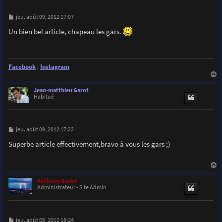
M
jeu. août 09, 2012 17:07
e
s
Un bien bel article, chapeau les gars.
s
a
g
e
Facebook
|
Instagram
a
u
Jean-matthieu Garot
t
Habitué
M
jeu. août 09, 2012 17:22
e
s
Superbe article effectivement,bravo à vous les gars ;)
s
a
g
e
a
u
Anthony Xavier
t
Administrateur - Site Admin
M
jeu. août 09, 2012 18:24