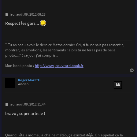
M
jeu. août 09, 2012 08:28
e
s
Respect les gars...
s
a
g
e
" Tu as beau avoir le dernier Matos dernier Cri, si tu ne sais pas ressentir,
montrer, les émotions, les sentiments : alors tu ne feras pas de belle
photo....." : ce jour j'ai compris...
Mon book photo :
http://www.jcouvrard.book.fr
a
u
Roger Moretti
t
Ancien
M
jeu. août 09, 2012 11:44
e
s
bravo , super article !
s
a
g
e
Quand j'étais môme, la chaîne météo, ça existait déjà. On appelait ça la