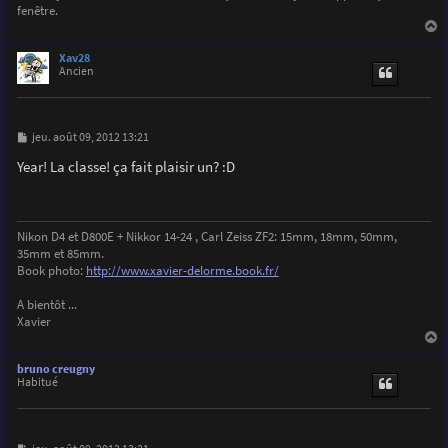
fenêtre.
a
u
Xav28
t
Ancien
M
jeu. août 09, 2012 13:21
e
s
Year! La classe! ça fait plaisir un? :D
s
a
g
e
Nikon D4 et D800E + Nikkor 14-24 , Carl Zeiss ZF2: 15mm, 18mm, 50mm,
35mm et 85mm.
Book photo:
http://www.xavier-delorme.book.fr/
A bientôt ...
Xavier
a
u
bruno creugny
t
Habitué