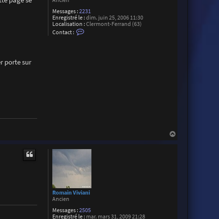
Ancien
Messages :
2231
Enregistré le :
dim. juin 25, 2006 11:30
Localisation :
Clermont-Ferrand (63)
C
Contact :
o
n
t
a
r porte sur
c
t
e
r
J
o
n
a
t
h
a
n
H
L
a
a
u
m
t
a
r
c
h
e
Romain Viviani
Ancien
Messages :
2505
Enregistré le :
mar. mars 31, 2009 21:28