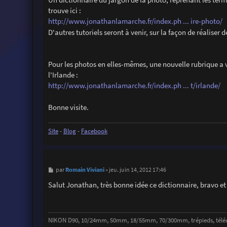
e
trouve ici :
http://www.jonathanlamarche.fr/index.ph ... ire-photo/
D'autres tutoriels seront à venir, sur la façon de réaliser
Pour les photos en elles-mêmes, une nouvelle rubrique a 
l'Irlande :
http://www.jonathanlamarche.fr/index.ph ... t/irlande/
Bonne visite.
Site
-
Blog
-
Facebook
M
Romain Viviani
par
»
jeu. juin 14, 2012 17:46
e
s
Salut Jonathan, très bonne idée ce dictionnaire, bravo et 
s
a
g
e
NIKON D90, 10/24mm, 50mm, 18/55mm, 70/300mm, trépieds, télécomm