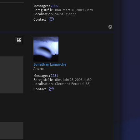
r
r
Messages :
2505
o
Enregistré le :
mar. mars 31, 2009 21:28
n
Localisation :
Saint-Etienne
C
Contact :
o
n
H
t
a
a
u
c
t
t
e
r
R
o
m
Jonathan Lamarche
a
Ancien
i
n
Messages :
2231
V
Enregistré le :
dim. juin 25, 2006 11:30
i
Localisation :
Clermont-Ferrand (63)
v
C
Contact :
i
o
a
n
n
t
i
a
c
t
e
r
J
o
n
a