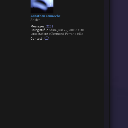
Jonathan Lamarche
Ancien
Messages :
2231
Enregistré le :
dim. juin 25, 2006 11:30
Localisation :
Clermont-Ferrand (63)
C
Contact :
o
n
t
a
c
t
e
r
J
o
n
a
t
h
a
n
L
a
m
a
r
c
h
e