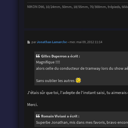
e
NIKON D90, 10/24mm, 50mm, 18/55mm, 70/300mm, trépieds, télécomm
M
Jonathan Lamarche
par
»
mer. mai 09, 2012 11:14
e
s
s
Gilles Duperron a écrit :
a
g
Magnifique !!!!
e
alors celle du conducteur de tramway lors du show aér
Sans oublier les autres
J'étais sûr que toi, l'adepte de l'instant saisi, tu aimerai
Merci.
Romain Viviani a écrit :
Superbe Jonathan, mis dans mes favoris, bravo encor