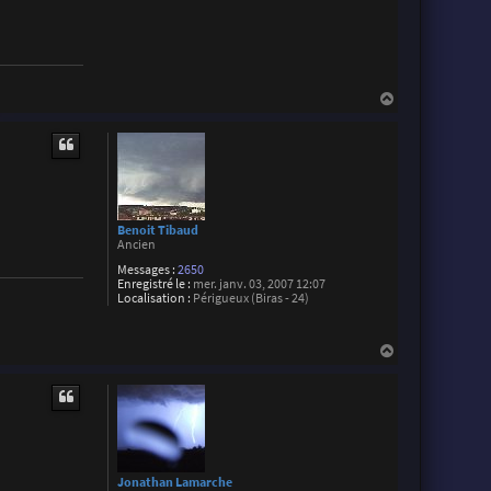
H
a
u
t
Benoit Tibaud
Ancien
Messages :
2650
Enregistré le :
mer. janv. 03, 2007 12:07
Localisation :
Périgueux (Biras - 24)
H
a
u
t
Jonathan Lamarche