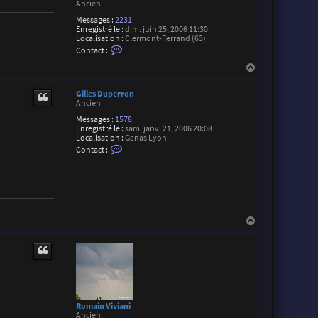
Ancien
Messages :
2231
Enregistré le :
dim. juin 25, 2006 11:30
Localisation :
Clermont-Ferrand (63)
C
Contact :
o
n
H
t
a
a
u
c
Gilles Duperron
t
t
Ancien
e
Messages :
1578
r
Enregistré le :
sam. janv. 21, 2006 20:08
J
Localisation :
Genas Lyon
o
C
n
Contact :
o
a
n
t
t
h
a
a
c
n
t
L
e
a
H
r
m
G
a
a
i
r
u
l
c
t
l
h
e
e
s
D
u
p
Romain Viviani
e
Ancien