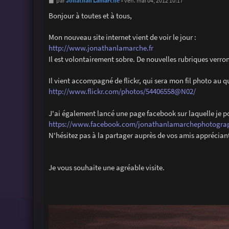
M
Jonathan Lamarche
par
»
ven. mai 04, 2012 10:17
e
s
Bonjour à toutes et à tous,
s
a
g
Mon nouveau site internet vient de voir le jour :
e
http://www.jonathanlamarche.fr
Il est volontairement sobre. De nouvelles rubriques verront
Il vient accompagné de flickr, qui sera mon fil photo au q
http://www.flickr.com/photos/54406558@N02/
J'ai également lancé une page facebook sur laquelle je po
https://www.facebook.com/jonathanlamarchephotogra
N'hésitez pas à la partager auprès de vos amis apprécian
Je vous souhaite une agréable visite.