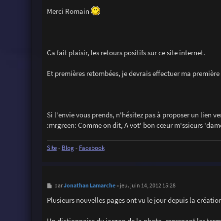
Merci Romain
Ca fait plaisir, les retours positifs sur ce site internet.
Et premières retombées, je devrais effectuer ma première
Si l'envie vous prends, n'hésitez pas à proposer un lien v
:mrgreen: Comme on dit, A vot' bon cœur m'ssieurs 'dam
Site
-
Blog
-
Facebook
M
Jonathan Lamarche
par
»
jeu. juin 14, 2012 15:28
e
s
Plusieurs nouvelles pages ont vu le jour depuis la création 
s
a
g
Un dictionnaire du jargon de la photo, reprenant les terme