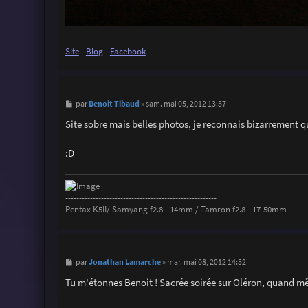
Site
-
Blog
-
Facebook
M
Benoit Tibaud
par
»
sam. mai 05, 2012 13:57
e
s
Site sobre mais belles photos, je reconnais bizarrement 
s
a
g
:D
e
-------------------------------------------------------
Pentax K5II/ Samyang f2.8 - 14mm / Tamron f2.8 - 17-50mm
M
Jonathan Lamarche
par
»
mar. mai 08, 2012 14:52
e
s
Tu m'étonnes Benoit ! Sacrée soirée sur Oléron, quand m
s
a
g