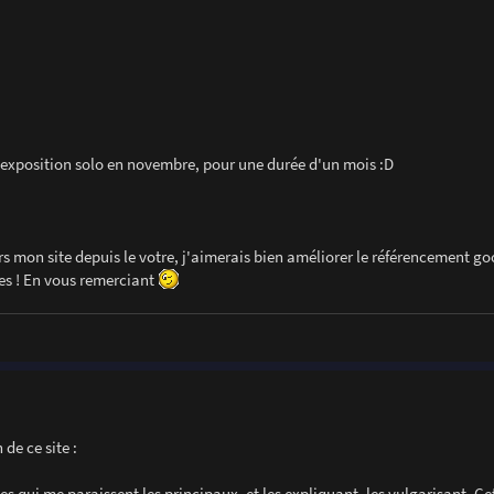
 exposition solo en novembre, pour une durée d'un mois :D
ers mon site depuis le votre, j'aimerais bien améliorer le référencement go
es ! En vous remerciant
de ce site :
s qui me paraissent les principaux, et les expliquant, les vulgarisant. Ce