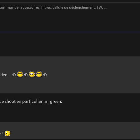
ande, accessoires, filtres, cellule de déclenchement, TW, ...
ien.... :D
:D
:D
s ce shoot en particulier :mrgreen:
e !