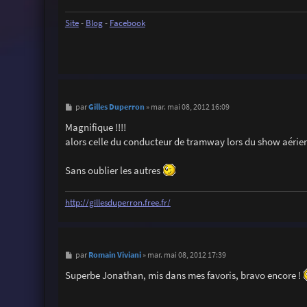
e
Site
-
Blog
-
Facebook
M
Gilles Duperron
par
»
mar. mai 08, 2012 16:09
e
s
Magnifique !!!!
s
alors celle du conducteur de tramway lors du show aérien
a
g
e
Sans oublier les autres
http://gillesduperron.free.fr/
M
Romain Viviani
par
»
mar. mai 08, 2012 17:39
e
s
Superbe Jonathan, mis dans mes favoris, bravo encore !
s
a
g