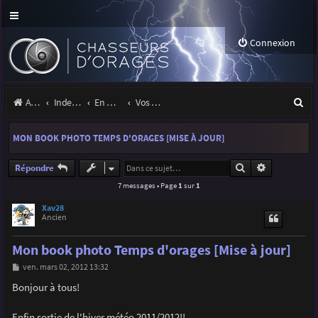
Connexion
R
Accueil
Index du forum
En marge des orages
Vos sites, projets, expositions
e
MON BOOK PHOTO TEMPS D'ORAGES [MISE À JOUR]
c
h
Rechercher
Recherche a
Répondre
7 messages • Page
1
sur
1
e
r
Xav28
Ancien
c
Mon book photo Temps d'orages [Mise à jour]
h
M
ven. mars 02, 2012 13:32
e
e
s
Bonjour à tous!
r
s
a
g
Enfin sortie de l'hiver météo 2011/2012!!