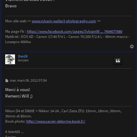
s
Bravo
a
g
e
Mon site web >>
www.sylvain-wallart-photography.com
<<
Ma page Fb :
https://www.facebook.com/pages/SylvainW ... 7404077680
Matériel : EOS 6D - Canon 17/40 F/4 L - Canon 70/200 F/2.8 L - 90mm macro -
Lowepro 400Aw
a
u
Xav28
t
Ancien
M
mar. mars 06, 2012 07:54
e
s
Merci à vous!
s
Remerci Will ;)
a
g
e
Nikon D4 et D800E + Nikkor 14-24 , Carl Zeiss ZF2: 15mm, 18mm, 50mm,
35mm et 85mm.
Book photo:
http://www.xavier-delorme.book.fr/
A bientôt ...
Xavier