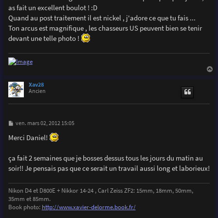
g
as fait un excellent boulot ! :D
e
Quand au post traitement il est nickel , j'adore ce que tu fais ...
Ton arcus est magnifique , les chasseurs US peuvent bien se tenir
devant une telle photo !
a
u
Xav28
t
Ancien
M
ven. mars 02, 2012 15:05
e
s
Merci Daniel!
s
a
g
ça fait 2 semaines que je bosses dessus tous les jours du matin au
e
soir!! Je pensais pas que ce serait un travail aussi long et laborieux!
Nikon D4 et D800E + Nikkor 14-24 , Carl Zeiss ZF2: 15mm, 18mm, 50mm,
35mm et 85mm.
Book photo:
http://www.xavier-delorme.book.fr/