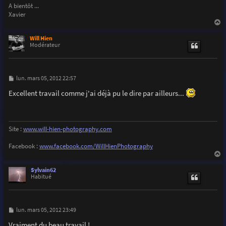
A bientôt ...
Xavier
a
u
Will Hien
t
Modérateur
M
lun. mars 05, 2012 22:57
e
s
Excellent travail comme j'ai déjà pu le dire par ailleurs...
s
a
g
e
Site :
www.will-hien-photography.com
Facebook :
www.facebook.com/WillHienPhotography
a
u
Sylvain62
t
Habitué
M
lun. mars 05, 2012 23:49
e
s
Vraiment du beau travail !