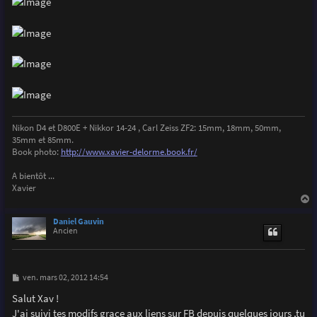
Nikon D4 et D800E + Nikkor 14-24 , Carl Zeiss ZF2: 15mm, 18mm, 50mm,
35mm et 85mm.
Book photo:
http://www.xavier-delorme.book.fr/
A bientôt ...
Xavier
a
u
Daniel Gauvin
t
Ancien
M
ven. mars 02, 2012 14:54
e
s
Salut Xav !
s
J'ai suivi tes modifs grace aux liens sur FB depuis quelques jours ,tu
a