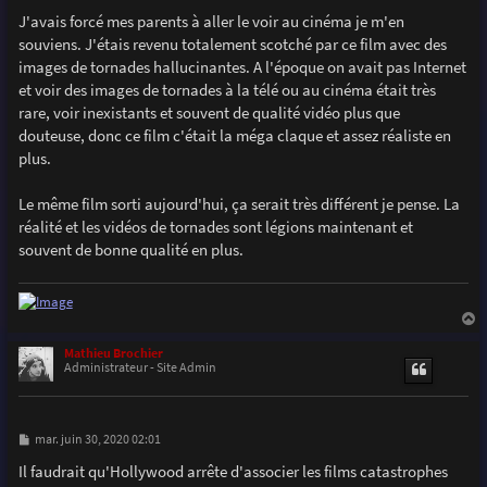
e
s
J'avais forcé mes parents à aller le voir au cinéma je m'en
s
souviens. J'étais revenu totalement scotché par ce film avec des
a
g
images de tornades hallucinantes. A l'époque on avait pas Internet
e
et voir des images de tornades à la télé ou au cinéma était très
rare, voir inexistants et souvent de qualité vidéo plus que
douteuse, donc ce film c'était la méga claque et assez réaliste en
plus.
Le même film sorti aujourd'hui, ça serait très différent je pense. La
réalité et les vidéos de tornades sont légions maintenant et
souvent de bonne qualité en plus.
a
u
Mathieu Brochier
t
Administrateur - Site Admin
M
mar. juin 30, 2020 02:01
e
s
Il faudrait qu'Hollywood arrête d'associer les films catastrophes
s