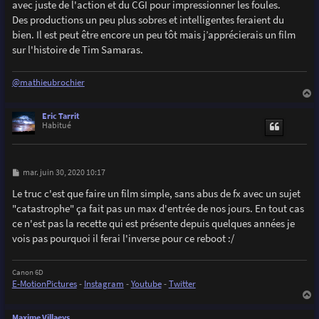
avec juste de l'action et du CGI pour impressionner les foules.
a
g
Des productions un peu plus sobres et intelligentes feraient du
e
bien. Il est peut être encore un peu tôt mais j’apprécierais un film
sur l'histoire de Tim Samaras.
@mathieubrochier
a
u
Eric Tarrit
t
Habitué
M
mar. juin 30, 2020 10:17
e
s
Le truc c'est que faire un film simple, sans abus de fx avec un sujet
s
"catastrophe" ça fait pas un max d'entrée de nos jours. En tout cas
a
g
ce n'est pas la recette qui est présente depuis quelques années je
e
vois pas pourquoi il ferai l'inverse pour ce reboot :/
Canon 6D
E-MotionPictures
-
Instagram
-
Youtube
-
Twitter
a
u
Maxime Villaeys