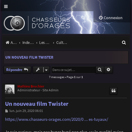
Connexion
R
Accueil
Index du forum
Les orages
Culture & médias
e
UN NOUVEAU FILM TWISTER
c
h
Rechercher
Recherche a
Répondre
7 messages • Page
1
sur
1
e
r
Mathieu Brochier
Administrateur - Site Admin
c
Un nouveau film Twister
h
M
lun. juin 29, 2020 06:01
e
e
s
https://www.chasseurs-orages.com/2020/0 ... es-tuyaux/
r
s
a
g
Je suis curieux, mais pas hyper hypé non plus, vu la qualité qu'on