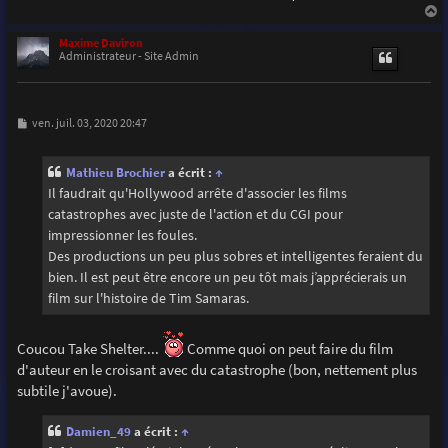
a
u
Maxime Daviron
t
Administrateur - Site Admin
M
ven. juil. 03, 2020 20:47
e
s
s
Mathieu Brochier
a écrit :
↑
a
g
Il faudrait qu'Hollywood arrête d'associer les films
e
catastrophes avec juste de l'action et du CGI pour
impressionner les foules.
Des productions un peu plus sobres et intelligentes feraient du
bien. Il est peut être encore un peu tôt mais j’apprécierais un
film sur l'histoire de Tim Samaras.
Coucou Take Shelter....
Comme quoi on peut faire du film
d'auteur en le croisant avec du catastrophe (bon, nettement plus
subtile j'avoue).
Damien_49
a écrit :
↑