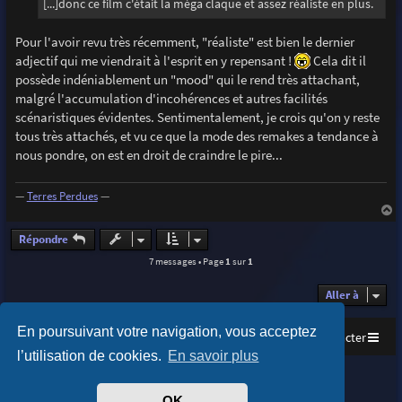
[...]donc ce film c'était la méga claque et assez réaliste en plus.
Pour l'avoir revu très récemment, "réaliste" est bien le dernier
adjectif qui me viendrait à l'esprit en y repensant !
Cela dit il
possède indéniablement un "mood" qui le rend très attachant,
malgré l'accumulation d'incohérences et autres facilités
scénaristiques évidentes. Sentimentalement, je crois qu'on y reste
tous très attachés, et vu ce que la mode des remakes a tendance à
nous pondre, on est en droit de craindre le pire...
—
Terres Perdues
—
a
u
Répondre
t
7 messages • Page
1
sur
1
Aller à
En poursuivant votre navigation, vous acceptez
Accueil
Index du forum
Nous contacter
l’utilisation de cookies.
En savoir plus
Purplexion style by
Ian Bradley
Développé par
phpBB
® Forum Software © phpBB Limited
OK