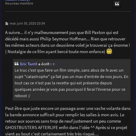
t
Nouveau membre
M
mar. juin 30, 2020 20:34
e
s
A suivre... il n'y malheureusement pas que Bill Paxton qui est
s
décédé mais aussi Philip Seymour Hoffman... Rien que retrouver
a
g
les mêmes acteurs dans un deuxième volet je trouverai ça énorme !
e
( Nostalgie de ce film ayant bercé toute mon enfance)
Eric Tarrit
a écrit :
↑
Le truc c'est que faire un film simple, sans abus de fx avec un
sujet "catastrophe" ça fait pas un max d'entrée de nos jours. En
tout cas ce n'est pas la recette qui est présente depuis
quelques années je vois pas pourquoi il ferai l'inverse pour ce
reboot :/
Peut être que juste encore un passage avec une vache volante dans
la bande annonce suffirait pour remplir les salles à mon avis. Le
retour aux sources sans trop de neuf justement un peu comme
GHOSTBUSTERS AFTERLIFE enfin dans l'idée ^^ Après si ce projet
vient au bout c'est certainement très très risqué....