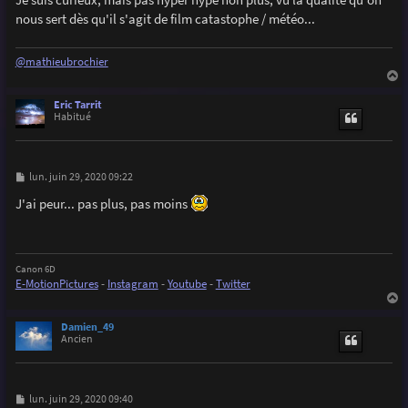
e
nous sert dès qu'il s'agit de film catastophe / météo...
@mathieubrochier
a
u
Eric Tarrit
t
Habitué
M
lun. juin 29, 2020 09:22
e
s
J'ai peur... pas plus, pas moins
s
a
g
e
Canon 6D
E-MotionPictures
-
Instagram
-
Youtube
-
Twitter
a
u
Damien_49
t
Ancien
M
lun. juin 29, 2020 09:40