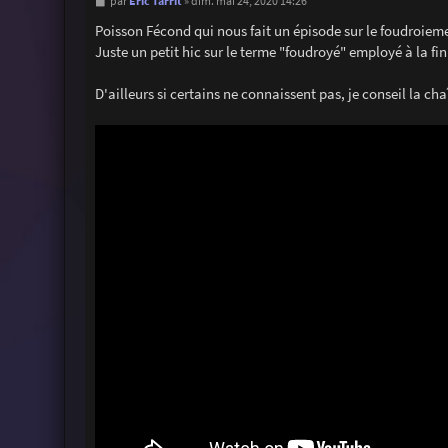
M
Eric Tarrit
par
»
dim. mai 24, 2020 14:26
e
s
Poisson Fécond qui nous fait un épisode sur le foudroiemen
s
Juste un petit hic sur le terme "foudroyé" employé à la fin 
a
g
e
D'ailleurs si certains ne connaissent pas, je conseil la chaî