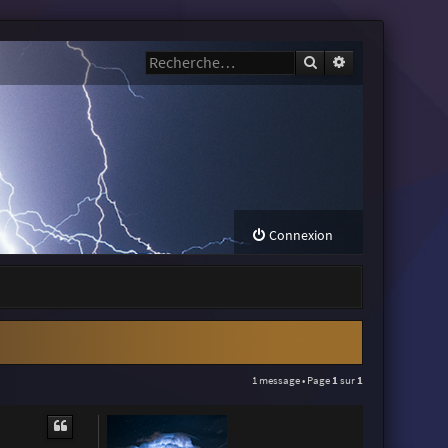
Rechercher
Recherche avanc
Connexion
1 message • Page
1
sur
1