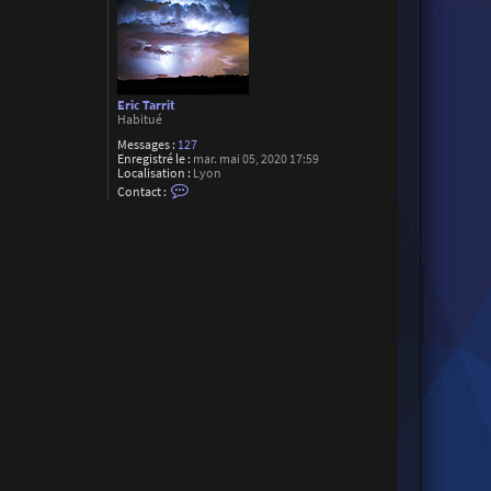
Eric Tarrit
Habitué
Messages :
127
Enregistré le :
mar. mai 05, 2020 17:59
Localisation :
Lyon
C
Contact :
o
n
t
a
c
t
e
r
E
r
i
c
T
a
r
r
i
t