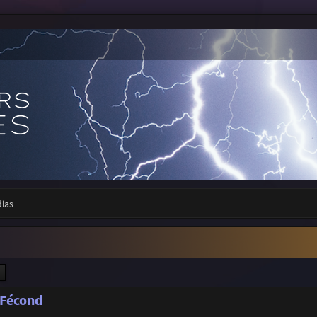
dias
ercher
Recherche avancée
 Fécond